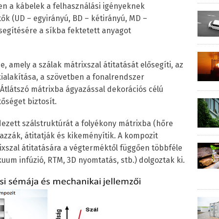
 a kábelek a felhasználási igényeknek
ők (UD – egyirányú, BD – kétirányú, MD –
segítésére a síkba fektetett anyagot
e, amely a szálak mátrixszal átitatását elősegíti, az
ialakítása, a szövetben a fonalrendszer
Átlátszó mátrixba ágyazással dekorációs célú
őséget biztosít.
dezett szálstruktúrát a folyékony mátrixba (hőre
zzák, átitatják és kikeményítik. A kompozit
ixszal átitatására a végterméktől függően többféle
ákuum infúzió, RTM, 3D nyomtatás, stb.) dolgoztak ki.