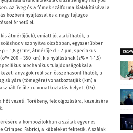
nyújtással a láncmolekulák a száltengely irányba
en. Az üveg és a fémek szálforma kialakításával a
ás közbeni nyújtással és a nagy fajlagos
éssel érhető el.
kis átmérőjűek), emiatt jól alakíthatók, a
csoláshoz viszonyítva olcsóbban, egyszerűbben
 ρ = 1,8 g/cm³, átmérője d = 7 μm, specifikus
TECHN
(σ*= 200 – 350 km), kis nyúlásának (ε% = 1-1,5)
pecifikus mechanikus tulajdonságokkal a
rkezeti anyagok reálisan összehasonlíthatók, a
ag súlyára (tömegére) vonatkoztatják (km) a
znált felületre vonatkoztatás helyett (Pa).
 hőt vezeti. Törékeny, feldolgozására, kezelésére
k.
lérésére a kompozitokban a szálak egyenes
 Crimped Fabric), a kábeleket fektetik. A szálak