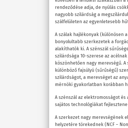
követően a lehűlési szakaszban a 
rendeződése adja, de nyúlás csökk
nagyobb szilárdság a megszilárdul
szálfelületen az egyenletesebb hűt
A szálak hajlékonyak (különösen a 
bonyolultabb szerkezetek a forgá
alakíthatók ki. A szénszál sűrűsége
szilárdsága 10-szerese az acélnak 
köszönhetően nagy merevségű. A s
különböző fajsúlyú (sűrűségű) sze
szilárdságot, a merevséget az any
mérnöki gyakorlatban korábban has
A szénszál az elektromosságot és a
sajátos technológiákat fejlesztene
A szerkezet nagy merevségének e
helyzetére törekednek (NCF – None