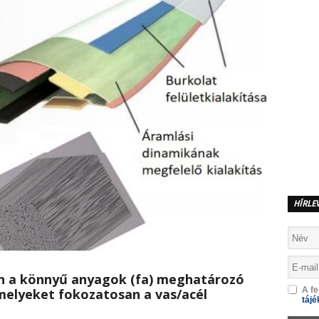
HÍRLE
én a könnyű anyagok (fa) meghatározó
A fe
melyeket fokozatosan a vas/acél
tájé