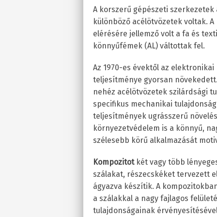
A korszerű gépészeti szerkezetek
különböző acélötvözetek voltak. A
elérésére jellemző volt a fa és tex
könnyűfémek (AL) váltottak fel.
Az 1970-es évektől az elektronika
teljesítménye gyorsan növekedett.
nehéz acélötvözetek szilárdsági t
specifikus mechanikai tulajdonsá
teljesítmények ugrásszerű növelés
környezetvédelem is a könnyű, na
szélesebb körű alkalmazását motiv
Kompozitot
két vagy több lényege
szálakat, részecskéket tervezett 
ágyazva készítik. A kompozitokban
a szálakkal a nagy fajlagos felül
tulajdonságainak érvényesítésével 