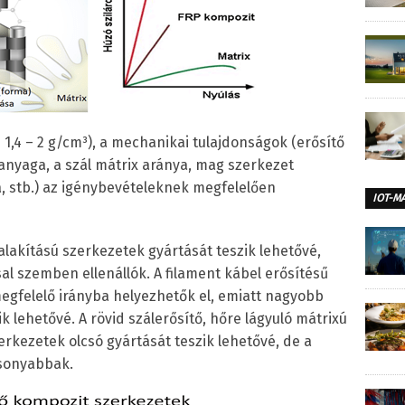
1,4 – 2 g/cm³), a mechanikai tulajdonságok (erősítő
x anyaga, a szál mátrix aránya, mag szerkezet
a, stb.) az igénybevételeknek megfelelően
IOT-M
alakítású szerkezetek gyártását teszik lehetővé,
sal szemben ellenállók. A filament kábel erősítésű
egfelelő irányba helyezhetők el, emiatt nagyobb
k lehetővé. A rövid szálerősítő, hőre lágyuló mátrixú
erkezetek olcsó gyártását teszik lehetővé, de a
csonyabbak.