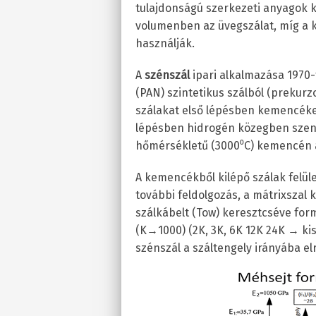
tulajdonságú szerkezeti anyagok 
volumenben az üvegszálat, míg a k
használják.
A
szénszál
ipari alkalmazása 1970-
(PAN) szintetikus szálból (prekurzo
szálakat első lépésben kemencéken
lépésben hidrogén közegben szenes
hőmérsékletű (3000⁰C) kemencén át
A kemencékből kilépő szálak felüle
további feldolgozás, a mátrixszal 
szálkábelt (Tow) keresztcséve for
(K→1000) (2K, 3K, 6K 12K 24K → kis
szénszál a száltengely irányába el