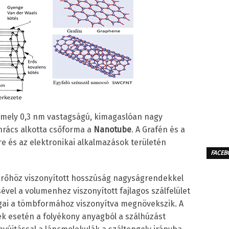
amely 0,3 nm vastagságú, kimagaslóan nagy
énrács alkotta csőforma a
Nanotube
. A Grafén és a
 és az elektronikai alkalmazások területén
FACEB
érőhöz viszonyított hosszúság nagyságrendekkel
vel a volumenhez viszonyított fajlagos szálfelület
gai a tömbformához viszonyítva megnövekszik. A
k esetén a folyékony anyagból a szálhúzást