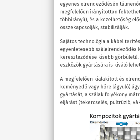
egyenes elrendeződésén túlmenően
megfelelően irányítottan fektethet
többirányú), és a kezelhetőség elő
összekapcsolják, stabilizálják.
Sajátos technológia a kábel terítés
egyenletesebb szálelrendeződés k
kereszteződése kisebb görbületű. 
eszközök gyártására is kiváló lehet
A megfelelően kialakított és elren
keményedő vagy hőre lágyuló) ágya
gyártását, a szálak folyékony mátr
eljárást (tekercselés, pultrúzió, v