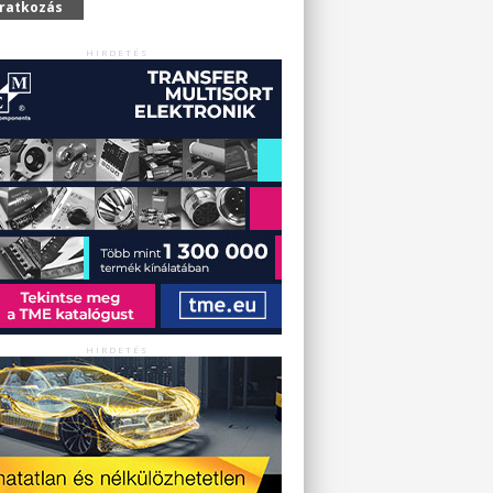
iratkozás
HIRDETÉS
HIRDETÉS