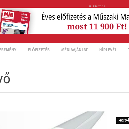
HIRDETÉS
ESEMÉNY
ELŐFIZETÉS
MÉDIAAJÁNLAT
HÍRLEVÉL
vő
AKTUÁ