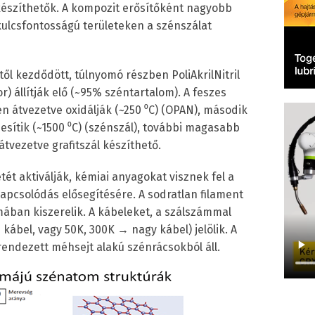
készíthetők. A kompozit erősítőként nagyobb
ulcsfontosságú területeken a szénszálat
től kezdődött, túlnyomó részben PoliAkrilNitril
r) állítják elő (~95% széntartalom). A feszes
 átvezetve oxidálják (~250 ⁰C) (OPAN), második
ítik (~1500 ⁰C) (szénszál), további magasabb
vezetve grafitszál készíthető.
tét aktiválják, kémiai anyagokat visznek fel a
kapcsolódás elősegítésére. A sodratlan filament
mában kiszerelik. A kábeleket, a szálszámmal
 kábel, vagy 50K, 300K → nagy kábel) jelölik. A
rendezett méhsejt alakú szénrácsokból áll.