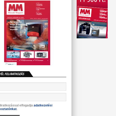
VÉL FELIRATKOZÁS
liratkozással elfogadja
adatkezelési
koztatónkat
.