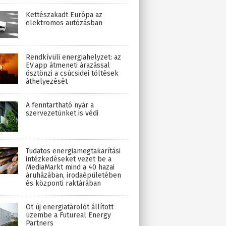
Kettészakadt Európa az
elektromos autózásban
Rendkívüli energiahelyzet: az
EV.app átmeneti árazással
ösztönzi a csúcsidei töltések
áthelyezését
A fenntartható nyár a
szervezetünket is védi
Tudatos energiamegtakarítási
intézkedéseket vezet be a
MediaMarkt mind a 40 hazai
áruházában, irodaépületében
és központi raktárában
Öt új energiatárolót állított
üzembe a Futureal Energy
Partners