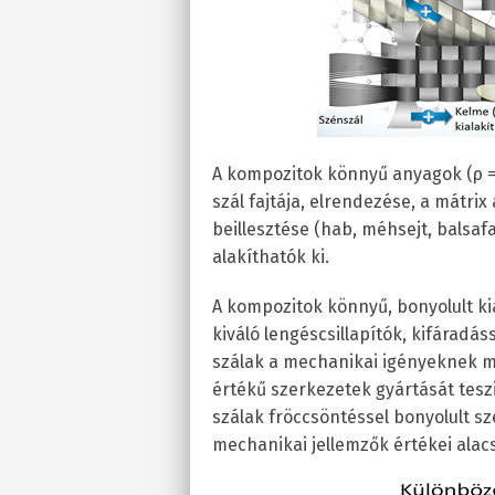
A kompozitok könnyű anyagok (ρ = 
szál fajtája, elrendezése, a mátri
beillesztése (hab, méhsejt, balsaf
alakíthatók ki.
A kompozitok könnyű, bonyolult ki
kiváló lengéscsillapítók, kifáradás
szálak a mechanikai igényeknek m
értékű szerkezetek gyártását teszi
szálak fröccsöntéssel bonyolult sz
mechanikai jellemzők értékei ala