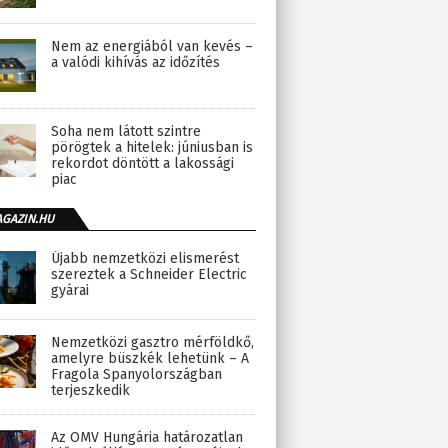
Nem az energiából van kevés –
a valódi kihívás az időzítés
Soha nem látott szintre
pörögtek a hitelek: júniusban is
rekordot döntött a lakossági
piac
AGAZIN.HU
Újabb nemzetközi elismerést
szereztek a Schneider Electric
gyárai
Nemzetközi gasztro mérföldkő,
amelyre büszkék lehetünk – A
Fragola Spanyolországban
terjeszkedik
Az OMV Hungária határozatlan