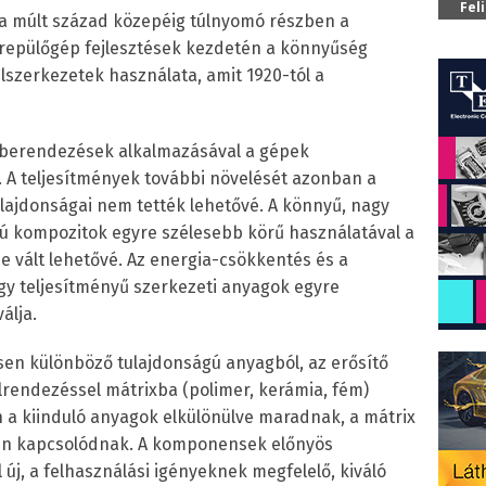
Fel
 a múlt század közepéig túlnyomó részben a
 repülőgép fejlesztések kezdetén a könnyűség
tilszerkezetek használata, amit 1920-tól a
i berendezések alkalmazásával a gépek
 A teljesítmények további növelését azonban a
ulajdonságai nem tették lehetővé. A könnyű, nagy
gú kompozitok egyre szélesebb körű használatával a
e vált lehetővé. Az energia-csökkentés és a
gy teljesítményű szerkezeti anyagok egyre
álja.
sen különböző tulajdonságú anyagból, az erősítő
elrendezéssel mátrixba (polimer, kerámia, fém)
 a kiinduló anyagok elkülönülve maradnak, a mátrix
etén kapcsolódnak. A komponensek előnyös
új, a felhasználási igényeknek megfelelő, kiváló