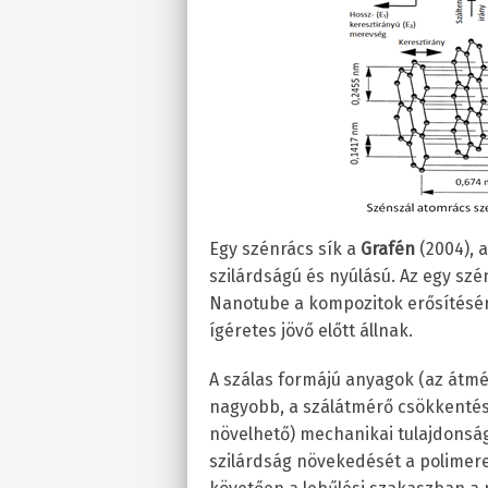
Egy szénrács sík a
Grafén
(2004), 
szilárdságú és nyúlású. Az egy sz
Nanotube a kompozitok erősítésére
ígéretes jövő előtt állnak.
A szálas formájú anyagok (az átm
nagyobb, a szálátmérő csökkentésé
növelhető) mechanikai tulajdonsá
szilárdság növekedését a polimere