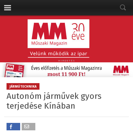
HIRDETÉS
JÁRMŰTECHNIKA
Autonóm járművek gyors
terjedése Kínában