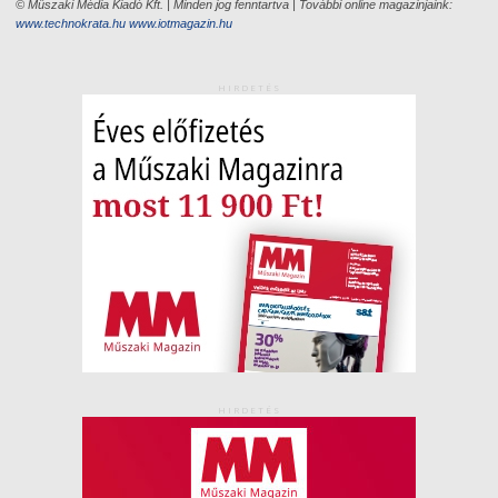
© Műszaki Média Kiadó Kft. | Minden jog fenntartva | További online magazinjaink:
www.technokrata.hu
www.iotmagazin.hu
HIRDETÉS
HIRDETÉS