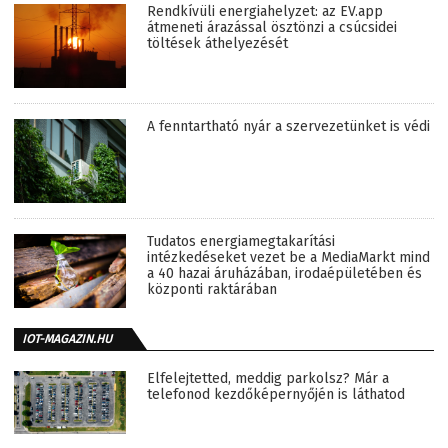
Rendkívüli energiahelyzet: az EV.app
átmeneti árazással ösztönzi a csúcsidei
töltések áthelyezését
A fenntartható nyár a szervezetünket is védi
Tudatos energiamegtakarítási
intézkedéseket vezet be a MediaMarkt mind
a 40 hazai áruházában, irodaépületében és
központi raktárában
IOT-MAGAZIN.HU
Elfelejtetted, meddig parkolsz? Már a
telefonod kezdőképernyőjén is láthatod