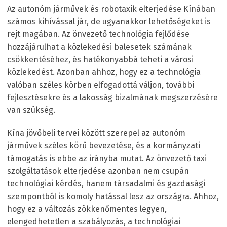
Az autonóm járművek és robotaxik elterjedése Kínában
számos kihívással jár, de ugyanakkor lehetőségeket is
rejt magában. Az önvezető technológia fejlődése
hozzájárulhat a közlekedési balesetek számának
csökkentéséhez, és hatékonyabbá teheti a városi
közlekedést. Azonban ahhoz, hogy ez a technológia
valóban széles körben elfogadottá váljon, további
fejlesztésekre és a lakosság bizalmának megszerzésére
van szükség.
Kína jövőbeli tervei között szerepel az autonóm
járművek széles körű bevezetése, és a kormányzati
támogatás is ebbe az irányba mutat. Az önvezető taxi
szolgáltatások elterjedése azonban nem csupán
technológiai kérdés, hanem társadalmi és gazdasági
szempontból is komoly hatással lesz az országra. Ahhoz,
hogy ez a változás zökkenőmentes legyen,
elengedhetetlen a szabályozás, a technológiai