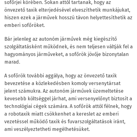
sofőrjei körében. Sokan attól tartanak, hogy az
önvezető taxik elterjedésével elveszíthetik munkájukat,
hiszen ezek a járművek hosszú távon helyettesíthetik az
emberi sofőröket.
Bár jelenleg az autonóm járművek még kiegészítő
szolgáltatásként működnek, és nem teljesen váltják fel a
hagyományos járműveket, a sofőrök jövője bizonytalan
marad.
A sofőrök további aggálya, hogy az önvezető taxik
bevezetése a közlekedésben komoly versenytársat
jelent számukra. Az autonóm járművek üzemeltetése
kevesebb költséggel járhat, ami versenyelőnyt biztosít a
technológiai cégek számára. A sofőrök attól félnek, hogy
a robotaxik miatt csökkenhet a kereslet az emberi
vezetéssel működő taxik és fuvarszolgáltatások iránt,
ami veszélyeztetheti megélhetésüket.