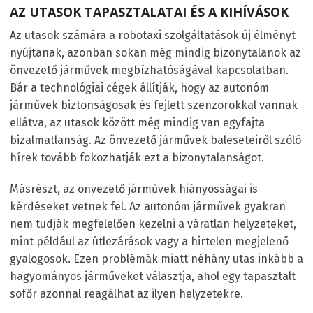
AZ UTASOK TAPASZTALATAI ÉS A KIHÍVÁSOK
Az utasok számára a robotaxi szolgáltatások új élményt
nyújtanak, azonban sokan még mindig bizonytalanok az
önvezető járművek megbízhatóságával kapcsolatban.
Bár a technológiai cégek állítják, hogy az autonóm
járművek biztonságosak és fejlett szenzorokkal vannak
ellátva, az utasok között még mindig van egyfajta
bizalmatlanság. Az önvezető járművek baleseteiről szóló
hírek tovább fokozhatják ezt a bizonytalanságot.
Másrészt, az önvezető járművek hiányosságai is
kérdéseket vetnek fel. Az autonóm járművek gyakran
nem tudják megfelelően kezelni a váratlan helyzeteket,
mint például az útlezárások vagy a hirtelen megjelenő
gyalogosok. Ezen problémák miatt néhány utas inkább a
hagyományos járműveket választja, ahol egy tapasztalt
sofőr azonnal reagálhat az ilyen helyzetekre.