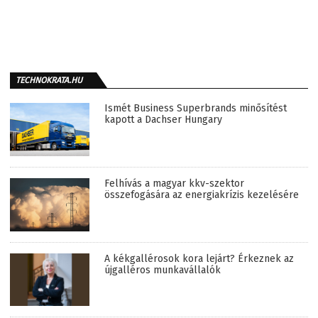
TECHNOKRATA.HU
Ismét Business Superbrands minősítést
kapott a Dachser Hungary
Felhívás a magyar kkv-szektor
összefogására az energiakrízis kezelésére
A kékgallérosok kora lejárt? Érkeznek az
újgalléros munkavállalók