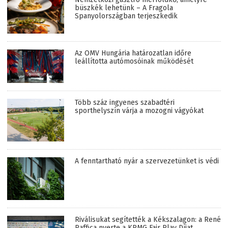
büszkék lehetünk – A Fragola
Spanyolországban terjeszkedik
Az OMV Hungária határozatlan időre
leállította autómosóinak működését
Több száz ingyenes szabadtéri
sporthelyszín várja a mozogni vágyókat
A fenntartható nyár a szervezetünket is védi
Riválisukat segítették a Kékszalagon: a René
Raffica nyerte a KPMG Fair Play Díjat