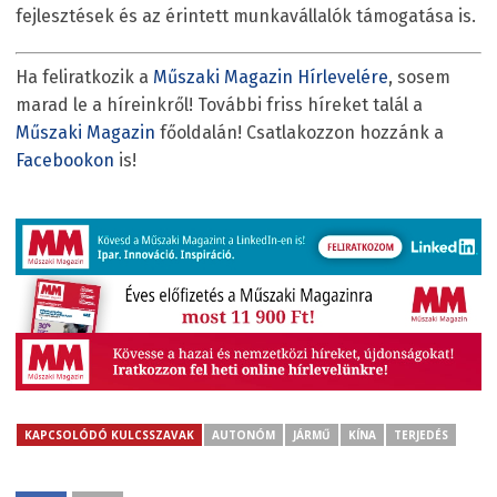
fejlesztések és az érintett munkavállalók támogatása is.
Ha feliratkozik a
Műszaki Magazin Hírlevelére
, sosem
marad le a híreinkről! További friss híreket talál a
Műszaki Magazin
főoldalán! Csatlakozzon hozzánk a
Facebookon
is!
KAPCSOLÓDÓ KULCSSZAVAK
AUTONÓM
JÁRMŰ
KÍNA
TERJEDÉS