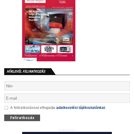
HÍRLEVÉL FELIRATKOZÁS
A feliratkozással elfogadja
adatkezelési tájékoztatónkat
.
Feliratkozás
HIRDETÉS