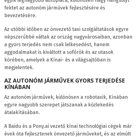
egyik legnagyobb autópiaca, különösen nagy hangsúlyt
fektet az autonóm járművek fejlesztésére és
bevezetésére.
Az utóbbi időben az önvezető taxi szolgáltatások egyre
népszerűbbé váltak az ország nagyvárosaiban, azonban
a gyors terjedés nem csak lelkesedést, hanem
aggodalmakat is kiváltott a sofőrök és az utasok
körében, amelyek a Kínai- és a világsajtóban is
megjelentek.
AZ AUTONÓM JÁRMŰVEK GYORS TERJEDÉSE
KÍNÁBAN
Az autonóm járművek, különösen a robotaxik, Kínában
egyre nagyobb szerepet játszanak a közlekedés
átalakításában.
A Baidu és a Pony.ai vezető kínai technológiai cégek már
évek óta fejlesztenek önvezető járműveket, és az elmúlt