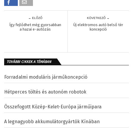
← ELŐZŐ
KÖVETKEZŐ →
Így fejlődhet még gyorsabban
Új elektromos autó belső tér
a hazai e-autózás
koncepció
TOVÁBBI CIKKEK A TÉMÁBAN
Forradalmi moduláris járműkoncepció
Hétperces töltés és autonóm robotok
Összefogott Közép-Kelet-Európa járműipara
A legnagyobb akkumulátorgyártók Kínában