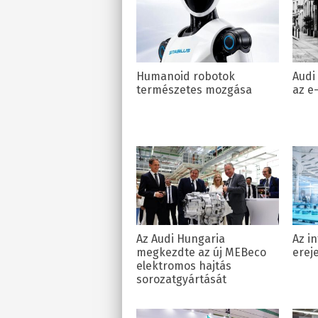
Humanoid robotok
Audi
természetes mozgása
az e
Az Audi Hungaria
Az i
megkezdte az új MEBeco
erej
elektromos hajtás
sorozatgyártását