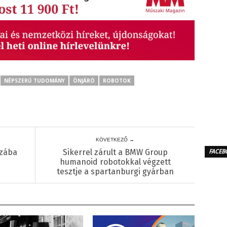
NÉPSZERŰ TUDOMÁNY
ÖNJÁRÓ
ROBOTOK
KÖVETKEZŐ →
szába
Sikerrel zárult a BMW Group
FACEB
humanoid robotokkal végzett
tesztje a spartanburgi gyárban