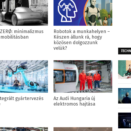
 ZERØ: minimalizmus
Robotok a munkahelyen –
-mobilitásban
Készen állunk rá, hogy
közösen dolgozzunk
velük?
TECHN
ntegrált gyártervezés
Az Audi Hungaria új
e
elektromos hajtása