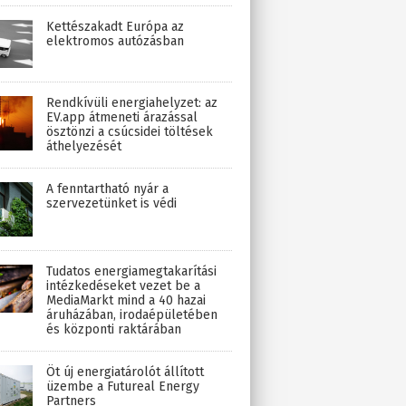
Kettészakadt Európa az
elektromos autózásban
Rendkívüli energiahelyzet: az
EV.app átmeneti árazással
ösztönzi a csúcsidei töltések
áthelyezését
A fenntartható nyár a
szervezetünket is védi
Tudatos energiamegtakarítási
intézkedéseket vezet be a
MediaMarkt mind a 40 hazai
áruházában, irodaépületében
és központi raktárában
Öt új energiatárolót állított
üzembe a Futureal Energy
Partners