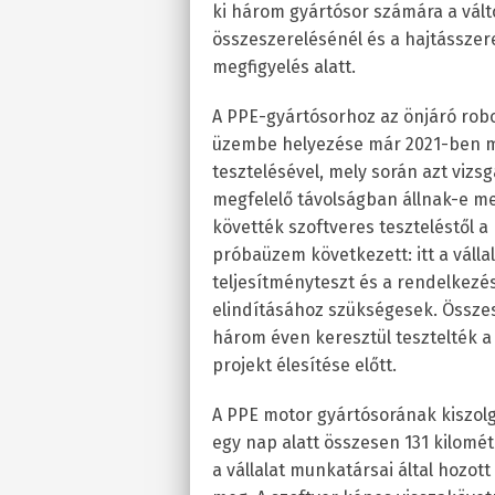
ki három gyártósor számára a vá
összeszerelésénél és a hajtássze
megfigyelés alatt.
A PPE-gyártósorhoz az önjáró robo
üzembe helyezése már 2021-ben m
tesztelésével, mely során azt vizs
megfelelő távolságban állnak-e me
követték szoftveres teszteléstől a
próbaüzem következett: itt a válla
teljesítményteszt és a rendelkezésr
elindításához szükségesek. Össze
három éven keresztül tesztelték a
projekt élesítése előtt.
A PPE motor gyártósorának kiszolg
egy nap alatt összesen 131 kilomét
a vállalat munkatársai által hozott