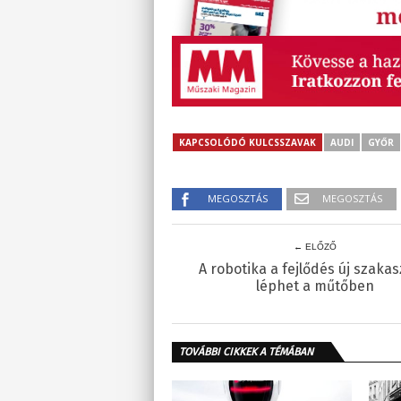
KAPCSOLÓDÓ KULCSSZAVAK
AUDI
GYŐR
MEGOSZTÁS
MEGOSZTÁS
← ELŐZŐ
A robotika a fejlődés új szaka
léphet a műtőben
TOVÁBBI CIKKEK A TÉMÁBAN