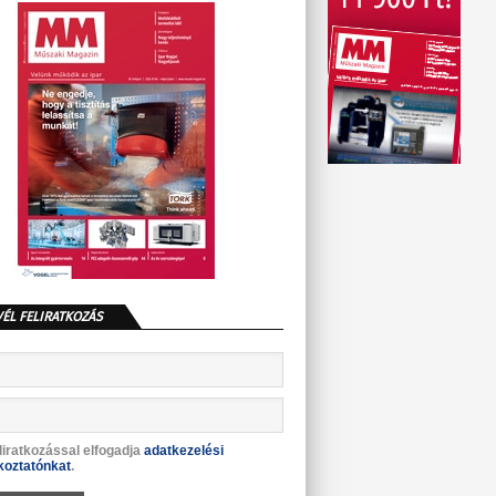
VÉL FELIRATKOZÁS
liratkozással elfogadja
adatkezelési
koztatónkat
.