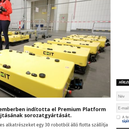
HÍRLE
vemberben indította el Premium Platform
ajtásának sorozatgyártását.
A fe
tájé
 alkatrészeket egy 30 robotból álló flotta szállítja