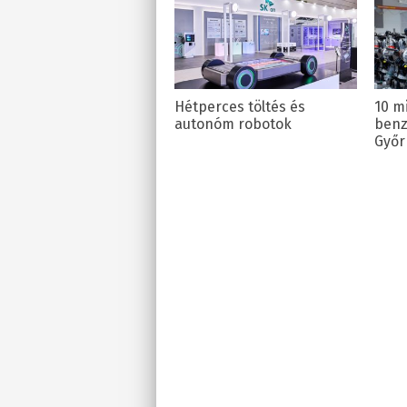
Hétperces töltés és
10 m
autonóm robotok
benz
Győr