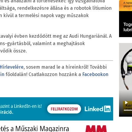
i és analizálni a történéseket: így vizsgálhatóvá
áltsága, rendelkezésre állása és a robotok lítiumion
n kívül a termelési napok vagy műszakok
tavalyi évben kezdődött meg az Audi Hungariánál. A
ens-gyártásból, valamint a meghajtások
vődik össze.
Hírlevelére
, sosem marad le a híreinkről! További
in
főoldalán! Csatlakozzon hozzánk a
Facebookon