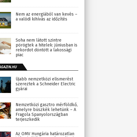
Nem az energiából van kevés –
a valódi kihívás az időzítés
Soha nem látott szintre
pörögtek a hitelek: júniusban is
rekordot döntött a lakossági
piac
AGAZIN.HU
Újabb nemzetközi elismerést
szereztek a Schneider Electric
gyárai
Nemzetközi gasztro mérföldkő,
amelyre büszkék lehetünk – A
Fragola Spanyolországban
terjeszkedik
Az OMV Hungária határozatlan