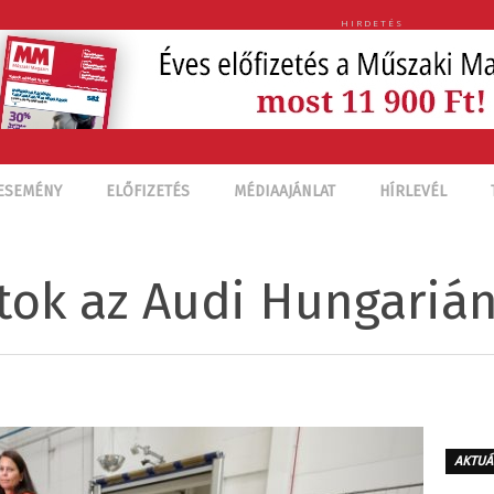
HIRDETÉS
ESEMÉNY
ELŐFIZETÉS
MÉDIAAJÁNLAT
HÍRLEVÉL
tok az Audi Hungarián
AKTUÁ