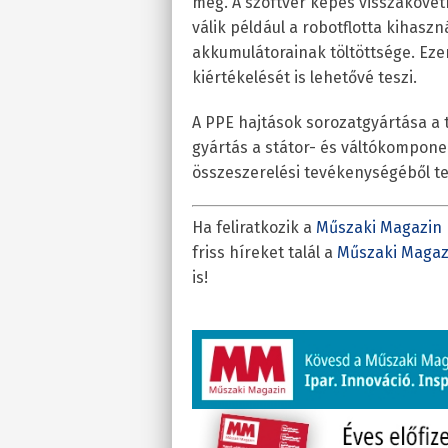
meg. A szoftver képes visszakövetn
válik például a robotflotta kihaszn
akkumulátorainak töltöttsége. Eze
kiértékelését is lehetővé teszi.
A PPE hajtások sorozatgyártása a 
gyártás a státor- és váltókompon
összeszerelési tevékenységéből te
Ha feliratkozik a
Műszaki Magazin 
friss híreket talál a
Műszaki Magaz
is!