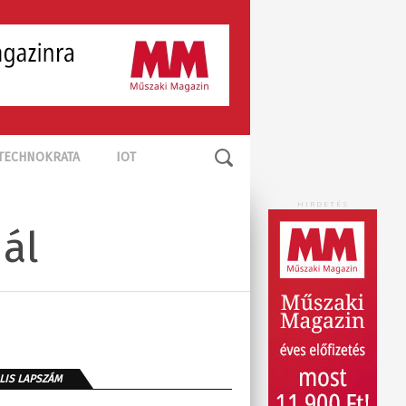
TECHNOKRATA
IOT
HIRDETÉS
ál
LIS LAPSZÁM