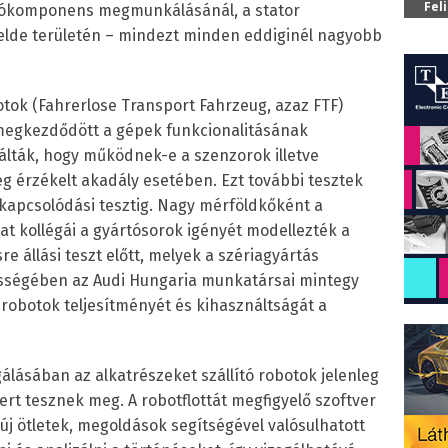
Fel
ltókomponens megmunkálásánál, a stator
relde területén – mindezt minden eddiginél nagyobb
tok (Fahrerlose Transport Fahrzeug, azaz FTF)
egkezdődött a gépek funkcionalitásának
gálták, hogy működnek-e a szenzorok illetve
g érzékelt akadály esetében. Ezt további tesztek
 kapcsolódási tesztig. Nagy mérföldkőként a
lat kollégái a gyártósorok igényét modellezték a
e állási teszt előtt, melyek a szériagyártás
sségében az Audi Hungaria munkatársai mintegy
 robotok teljesítményét és kihasználtságát a
álásában az alkatrészeket szállító robotok jelenleg
ert tesznek meg. A robotflottát megfigyelő szoftver
 új ötletek, megoldások segítségével valósulhatott