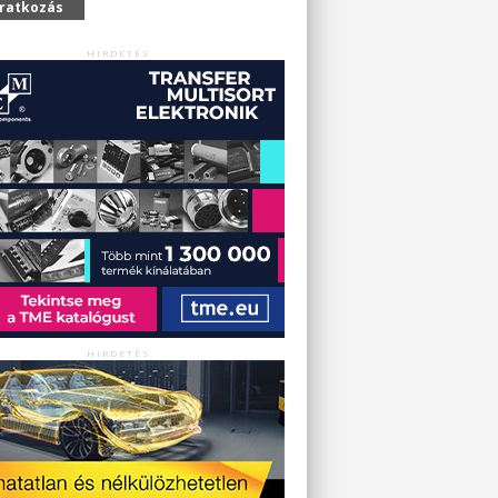
iratkozás
HIRDETÉS
HIRDETÉS