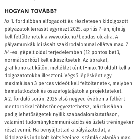
HOGYAN TOVÁBB?
Az 1. fordulóban elfogadott és részletesen kidolgozott
pályázatok leírását egyrészt 2025. április 7-én, éjfélig
kell feltöltenetek a www.otio.hu/beadas oldalra. A
pályamunkák leírásait szakirodalommal ellátva max. 7
A4-es, gépelt oldal terjedelemben (12 pontos betű,
normál sorköz) kell elkészítsétek. Az ábrákat,
grafikonokat külön, mellékletként (+max 10 oldal) kell a
dolgozatotokba illeszteni. Végső lépésként egy
maximálisan 3 perces videót kell feltöltenetek, melyben
bemutatkoztok és összefoglaljátok a projekteteket.
A 2. forduló során, 2025 első negyed évében a felkért
mentorokkal többször egyeztethetsz, márciusában
pedig lehetőségetek nyílik szabadalomkutatáson,
valamint tudománykommunikációs és üzleti tréningeken
részt venni. Ha benyújtottad a pályázatodat, a
kidolgozás indokolt költségeihez, számlák alapján max.