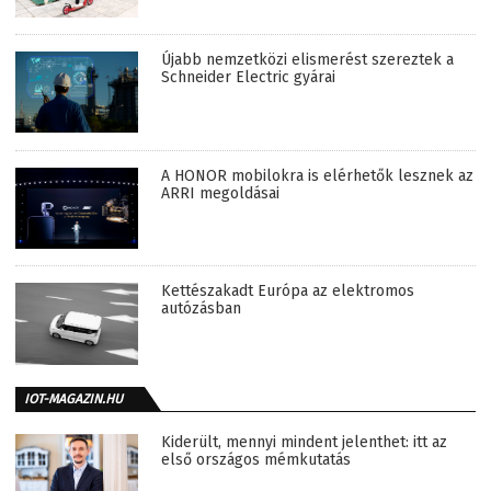
Újabb nemzetközi elismerést szereztek a
Schneider Electric gyárai
A HONOR mobilokra is elérhetők lesznek az
ARRI megoldásai
Kettészakadt Európa az elektromos
autózásban
IOT-MAGAZIN.HU
Kiderült, mennyi mindent jelenthet: itt az
első országos mémkutatás