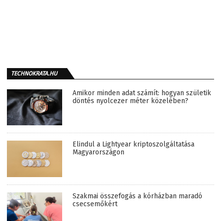
TECHNOKRATA.HU
Amikor minden adat számít: hogyan születik
döntés nyolcezer méter közelében?
Elindul a Lightyear kriptoszolgáltatása
Magyarországon
Szakmai összefogás a kórházban maradó
csecsemőkért