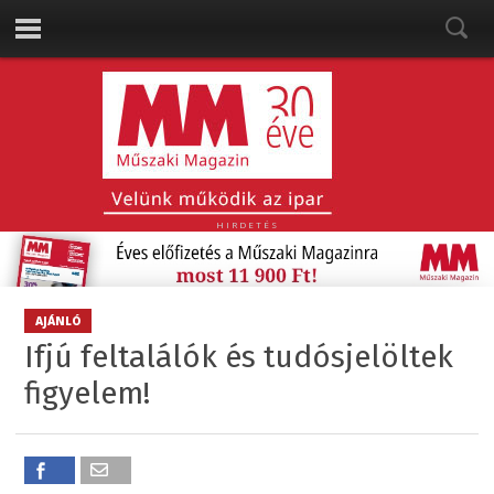
HIRDETÉS
AJÁNLÓ
Ifjú feltalálók és tudósjelöltek
figyelem!