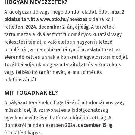
HOGYAN NEVEZZETEK?
A kidolgozandó vagy megoldandó feladat, ötlet
max. 2
oldalas tervét
a
www.otio.hu/nevezes
oldalra kell
feltölteni
2024. december 2-án, éjfélig.
A tervetek
tartalmazza a kiválasztott tudományos kutatási vagy
fejlesztési témát, a való életben nagyon is létező
problémát, a megoldásra irányuló javaslataitokat, az
elérendő célt és annak a konkrét megvalósítási módját.
Továbbá adjátok meg az adataitokat, és a konzulens
vagy felkészítő tanár nevét, e-mail címét és
telefonszámát.
MIT FOGADNAK EL?
A pályázat tervének elfogadásáról a tudományos vagy
műszaki cél, ill. színvonal és a kidolgozhatóság
figyelembevételével határoz a bírálóbizottság. A
döntésről minden esetben
2024. december 15-ig
értesítést kapsz.