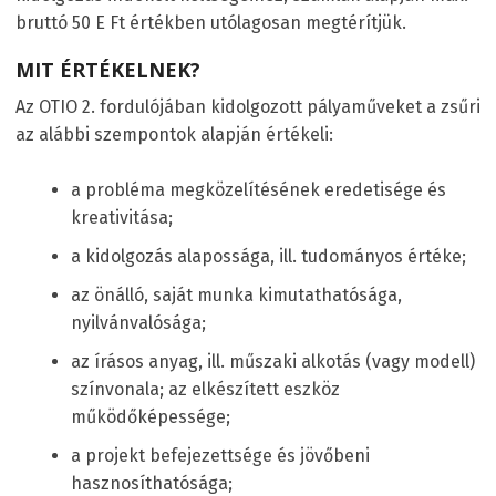
bruttó 50 E Ft értékben utólagosan megtérítjük.
MIT ÉRTÉKELNEK?
Az OTIO 2. fordulójában kidolgozott pályaműveket a zsűri
az alábbi szempontok alapján értékeli:
a probléma megközelítésének eredetisége és
kreativitása;
a kidolgozás alapossága, ill. tudományos értéke;
az önálló, saját munka kimutathatósága,
nyilvánvalósága;
az írásos anyag, ill. műszaki alkotás (vagy modell)
színvonala; az elkészített eszköz
működőképessége;
a projekt befejezettsége és jövőbeni
hasznosíthatósága;