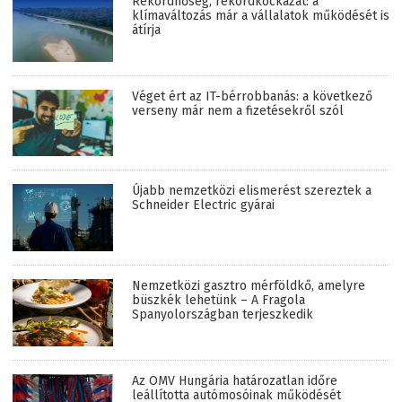
Rekordhőség, rekordkockázat: a
klímaváltozás már a vállalatok működését is
átírja
Véget ért az IT-bérrobbanás: a következő
verseny már nem a fizetésekről szól
Újabb nemzetközi elismerést szereztek a
Schneider Electric gyárai
Nemzetközi gasztro mérföldkő, amelyre
büszkék lehetünk – A Fragola
Spanyolországban terjeszkedik
Az OMV Hungária határozatlan időre
leállította autómosóinak működését