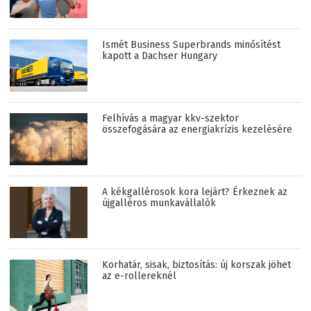
Ismét Business Superbrands minősítést
kapott a Dachser Hungary
Felhívás a magyar kkv-szektor
összefogására az energiakrízis kezelésére
A kékgallérosok kora lejárt? Érkeznek az
újgalléros munkavállalók
Korhatár, sisak, biztosítás: új korszak jöhet
az e-rollereknél