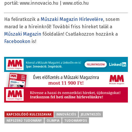
portál: www.innovacio.hu | www.otio.hu
Ha feliratkozik a
Műszaki Magazin Hírlevelére
, sosem
marad le a híreinkről! További friss híreket talál a
Műszaki Magazin
főoldalán! Csatlakozzon hozzánk a
Facebookon
is!
KAPCSOLÓDÓ KULCSSZAVAK
INNOVÁCIÓS
JELENTKEZÉS
NÉPSZERŰ TUDOMÁNY
OLIMPIA
TUDOMÁNYOS