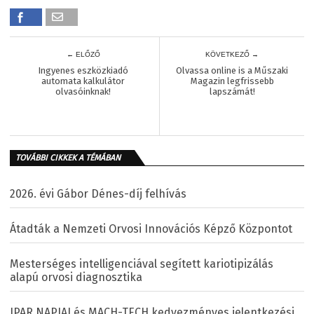
← ELŐZŐ
KÖVETKEZŐ →
Ingyenes eszközkiadó
Olvassa online is a Műszaki
automata kalkulátor
Magazin legfrissebb
olvasóinknak!
lapszámát!
TOVÁBBI CIKKEK A TÉMÁBAN
2026. évi Gábor Dénes-díj felhívás
Átadták a Nemzeti Orvosi Innovációs Képző Központot
Mesterséges intelligenciával segített kariotipizálás
alapú orvosi diagnosztika
IPAR NAPJAI és MACH-TECH kedvezményes jelentkezési