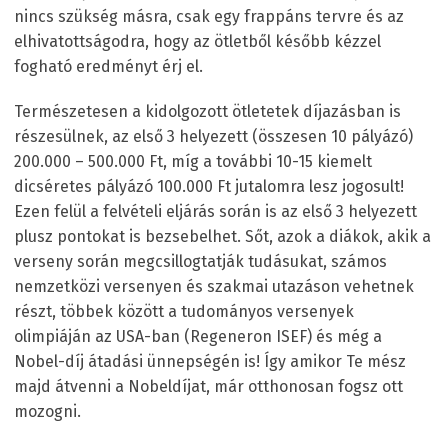
nincs szükség másra, csak egy frappáns tervre és az
elhivatottságodra, hogy az ötletből később kézzel
fogható eredményt érj el.
Természetesen a kidolgozott ötletetek díjazásban is
részesülnek, az első 3 helyezett (összesen 10 pályázó)
200.000 – 500.000 Ft, míg a további 10-15 kiemelt
dicséretes pályázó 100.000 Ft jutalomra lesz jogosult!
Ezen felül a felvételi eljárás során is az első 3 helyezett
plusz pontokat is bezsebelhet. Sőt, azok a diákok, akik a
verseny során megcsillogtatják tudásukat, számos
nemzetközi versenyen és szakmai utazáson vehetnek
részt, többek között a tudományos versenyek
olimpiáján az USA-ban (Regeneron ISEF) és még a
Nobel-díj átadási ünnepségén is! Így amikor Te mész
majd átvenni a Nobeldíjat, már otthonosan fogsz ott
mozogni.