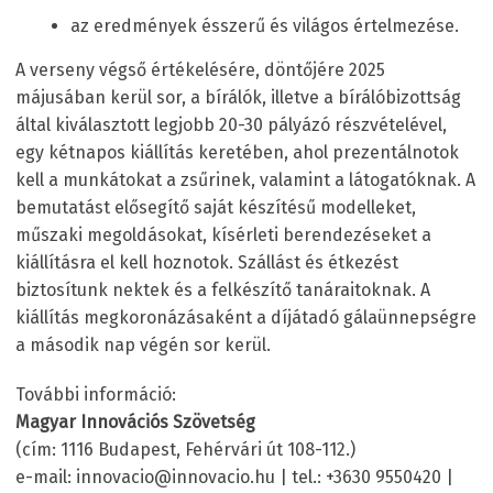
az eredmények ésszerű és világos értelmezése.
A verseny végső értékelésére, döntőjére 2025
májusában kerül sor, a bírálók, illetve a bírálóbizottság
által kiválasztott legjobb 20-30 pályázó részvételével,
egy kétnapos kiállítás keretében, ahol prezentálnotok
kell a munkátokat a zsűrinek, valamint a látogatóknak. A
bemutatást elősegítő saját készítésű modelleket,
műszaki megoldásokat, kísérleti berendezéseket a
kiállításra el kell hoznotok. Szállást és étkezést
biztosítunk nektek és a felkészítő tanáraitoknak. A
kiállítás megkoronázásaként a díjátadó gálaünnepségre
a második nap végén sor kerül.
További információ:
Magyar Innovációs Szövetség
(cím: 1116 Budapest, Fehérvári út 108-112.)
e-mail: innovacio@innovacio.hu | tel.: +3630 9550420 |