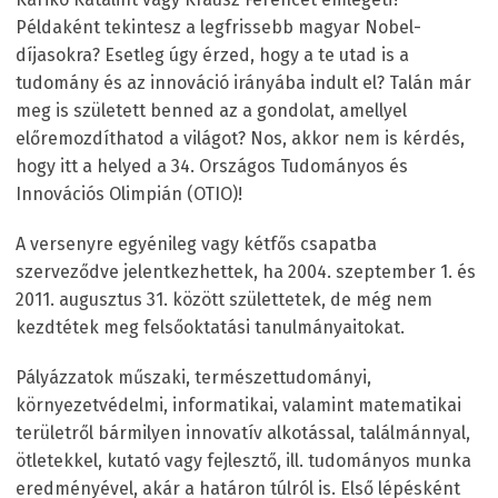
Példaként tekintesz a legfrissebb magyar Nobel-
díjasokra? Esetleg úgy érzed, hogy a te utad is a
tudomány és az innováció irányába indult el? Talán már
meg is született benned az a gondolat, amellyel
előremozdíthatod a világot? Nos, akkor nem is kérdés,
hogy itt a helyed a 34. Országos Tudományos és
Innovációs Olimpián (OTIO)!
A versenyre egyénileg vagy kétfős csapatba
szerveződve jelentkezhettek, ha 2004. szeptember 1. és
2011. augusztus 31. között születtetek, de még nem
kezdtétek meg felsőoktatási tanulmányaitokat.
Pályázzatok műszaki, természettudományi,
környezetvédelmi, informatikai, valamint matematikai
területről bármilyen innovatív alkotással, találmánnyal,
ötletekkel, kutató vagy fejlesztő, ill. tudományos munka
eredményével, akár a határon túlról is. Első lépésként