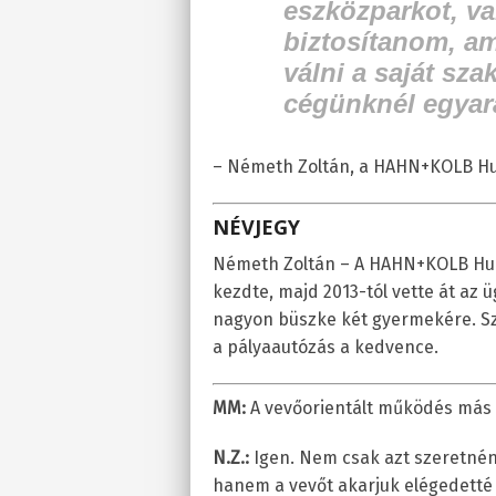
eszközparkot, val
biztosítanom, am
válni a saját sza
cégünknél egyar
– Németh Zoltán, a HAHN+KOLB Hun
NÉVJEGY
Németh Zoltán – A HAHN+KOLB Hun
kezdte, majd 2013-tól vette át az 
nagyon büszke két gyermekére. Sz
a pályaautózás a kedvence.
MM:
A vevőorientált működés más 
N.Z.:
Igen. Nem csak azt szeretnén
hanem a vevőt akarjuk elégedetté