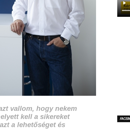
azt vallom, hogy nekem
lyett kell a sikereket
FACEB
zt a lehetőséget és