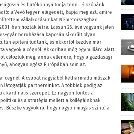
ágossá és hatékonnyá tudja tenni. Filozófiánk
ó: a Vevő legyen elégedett, kapja meg azt, amire
mlítettem vállalkozásunkat Németországban
2001-ben hozták létre. Lassan 25. éve vagyunk jelen
des-gyár beruházása kapcsán sikerült olyan
után építeni tudtunk, és ekkortól kezdve már
ta vagyok a cégnél. Akkoriban még egymilliárd alatt
rdot céloztuk meg, annak ellenére, hogy a gazdasági
nyű, ahogyan egész Európában sem az.
ai cégnél. A csapat nagyjából kétharmada műszaki
en látogatják partnereinket. A többiek pedig az
ak kardinális szerepet. Ez nagyon fontos a
litika és a stratégia mellett a kollégáinknak
dés. Büszke vagyok rá, hogy nagyon magas szintű a