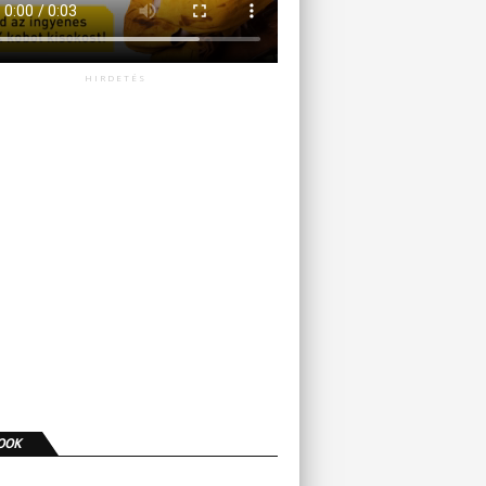
HIRDETÉS
OOK