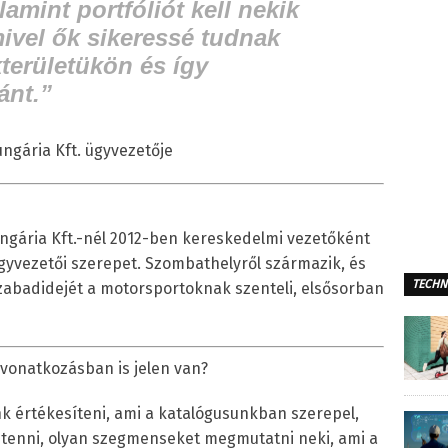
amint portfóliót kell nekik
ivel ők sikeressé tudnak
kterületükön és így
ánt.”
gária Kft. ügyvezetője
gária Kft.-nél 2012-ben kereskedelmi vezetőként
ügyvezetői szerepet. Szombathelyről származik, és
TECHN
abadidejét a motorsportoknak szenteli, elsősorban
vonatkozásban is jelen van?
k értékesíteni, ami a katalógusunkban szerepel,
 tenni, olyan szegmenseket megmutatni neki, ami a