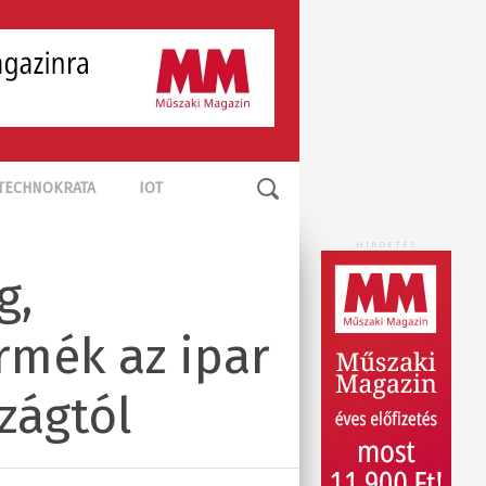
TECHNOKRATA
IOT
HIRDETÉS
g,
rmék az ipar
zágtól