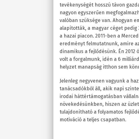
tevékenységét hosszú távon gazdas
nagyon egyszerűen megfogalmazhat
valóban szüksége van. Ahogyan e
alapították, a magyar céget pedig 
a hazai piacon. 2011-ben a Merce
eredményt felmutatnunk, amire az
dinamikus a fejlődésünk. Én 2012 ó
volt a forgalmunk, idén a 6 milliá
helyzet manapság itthon sem kön
Jelenleg negyvenen vagyunk a haz
tanácsadókból áll, akik napi szint
irodai háttértámogatásban vállaln
növekedésünkben, hiszen az üzletpo
tulajdonítható a folyamatos fejlő
motiváció a teljes csapatban.