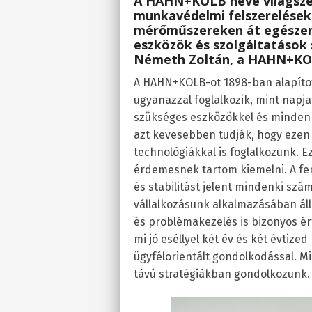
A HAHN+KOLB neve világszer
munkavédelmi felszerelésekt
mérőműszereken át egészen 
eszközök és szolgáltatások s
Németh Zoltán, a HAHN+KOL
A HAHN+KOLB-ot 1898-ban alapíto
ugyanazzal foglalkozik, mint napja
szükséges eszközökkel és mindenn
azt kevesebben tudják, hogy eze
technológiákkal is foglalkozunk. E
érdemesnek tartom kiemelni. A fen
és stabilitást jelent mindenki szá
vállalkozásunk alkalmazásában ál
és problémakezelés is bizonyos ér
mi jó eséllyel két év és két évtize
ügyfélorientált gondolkodással. Mi
távú stratégiákban gondolkozunk.