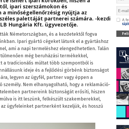
te ismert ipari körökben, hiszen a
ől, ipari szerszámokon és
a minőségellenőrzésig nyújtja az
zéles palettáját partnerei számára. -kezdi
A fe
B Hungária Kft. ügyvezetője.
tájé
Fel
tták Németországban, és a kezdetektől fogva
inkban. Ipari gyártó cégeket látunk el a gyártáshoz
el, ami a napi termeléshez elengedhetetlen. Talán
n túlmenően még beruházási termékekkel,
zt a tradicionális múltat több szempontból is
nállásunk ideje és a fejlődési görbénk biztonságot
mára, legyen az ügyfél, partner vagy éppen a
ló személy. Nem elhanyagolható, hogy a reklamáció-
telemben partnereink biztonságát erősíti, hiszen
d múlva is itt leszünk, felkészült szakemberekkel,
 az ügyfeleinket partnerként kezeljük, és hosszú