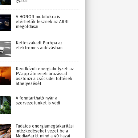
gyárai
A HONOR mobilokra is
elérhetők lesznek az ARRI
megoldásai
Kettészakadt Európa az
elektromos autózásban
Rendkívüli energiahelyzet: az
EV.app átmeneti árazással
ösztönzi a csúcsidei töltések
áthelyezését
A fenntartható nyár a
szervezetünket is védi
Tudatos energiamegtakarítási
intézkedéseket vezet be a
MediaMarkt mind a 40 hazai