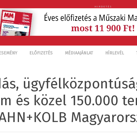
HIRDETÉS
ESEMÉNY
ELŐFIZETÉS
MÉDIAAJÁNLAT
HÍRLEVÉL
dás, ügyfélközpontúsá
m és közel 150.000 te
HAHN+KOLB Magyarors