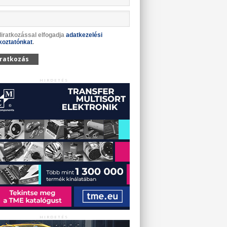
liratkozással elfogadja
adatkezelési
koztatónkat
.
iratkozás
HIRDETÉS
HIRDETÉS