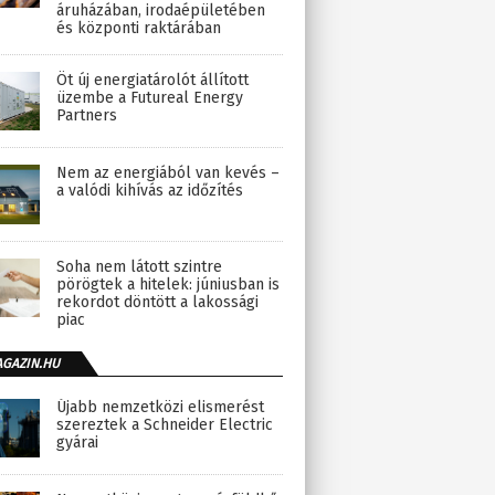
áruházában, irodaépületében
és központi raktárában
Öt új energiatárolót állított
üzembe a Futureal Energy
Partners
Nem az energiából van kevés –
a valódi kihívás az időzítés
Soha nem látott szintre
pörögtek a hitelek: júniusban is
rekordot döntött a lakossági
piac
AGAZIN.HU
Újabb nemzetközi elismerést
szereztek a Schneider Electric
gyárai