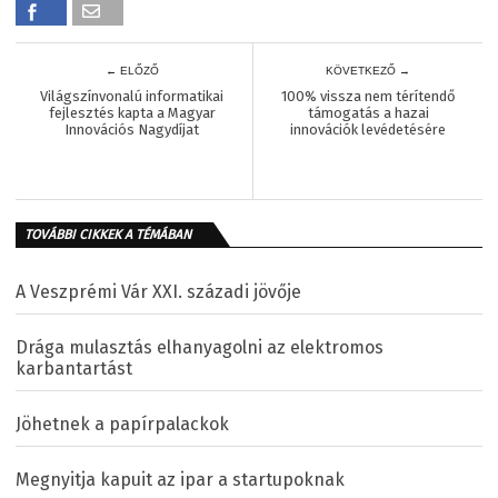
← ELŐZŐ
KÖVETKEZŐ →
Világszínvonalú informatikai
100% vissza nem térítendő
fejlesztés kapta a Magyar
támogatás a hazai
Innovációs Nagydíjat
innovációk levédetésére
TOVÁBBI CIKKEK A TÉMÁBAN
A Veszprémi Vár XXI. századi jövője
Drága mulasztás elhanyagolni az elektromos
karbantartást
Jöhetnek a papírpalackok
Megnyitja kapuit az ipar a startupoknak