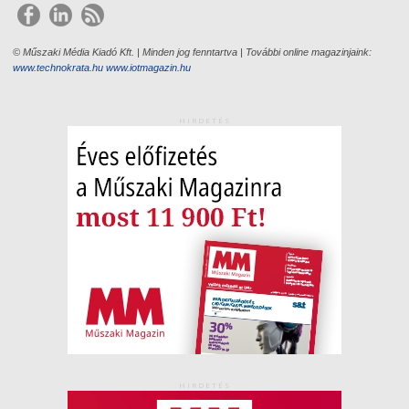
© Műszaki Média Kiadó Kft. | Minden jog fenntartva | További online magazinjaink:
www.technokrata.hu
www.iotmagazin.hu
HIRDETÉS
HIRDETÉS