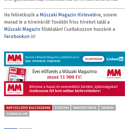
Ha feliratkozik a
Műszaki Magazin Hírlevelére
, sosem
marad le a híreinkről! További friss híreket talál a
Műszaki Magazin
főoldalán! Csatlakozzon hozzánk a
Facebookon
is!
KAPCSOLÓDÓ KULCSSZAVAK
EURÓPAI
INNOVÁTOROK
SIEMENS
SZABADALOM