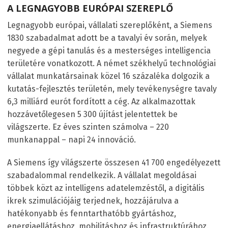
A LEGNAGYOBB EURÓPAI SZEREPLŐ
Legnagyobb európai, vállalati szereplőként, a Siemens
1830 szabadalmat adott be a tavalyi év során, melyek
negyede a gépi tanulás és a mesterséges intelligencia
területére vonatkozott. A német székhelyű technológiai
vállalat munkatársainak közel 16 százaléka dolgozik a
kutatás-fejlesztés területén, mely tevékenységre tavaly
6,3 milliárd eurót fordított a cég. Az alkalmazottak
hozzávetőlegesen 5 300 újítást jelentettek be
világszerte. Ez éves szinten számolva – 220
munkanappal – napi 24 innováció.
A Siemens így világszerte összesen 41 700 engedélyezett
szabadalommal rendelkezik. A vállalat megoldásai
többek közt az intelligens adatelemzéstől, a digitális
ikrek szimulációjáig terjednek, hozzájárulva a
hatékonyabb és fenntarthatóbb gyártáshoz,
energiaellátáshoz, mobilitáshoz és infrastruktúrához.