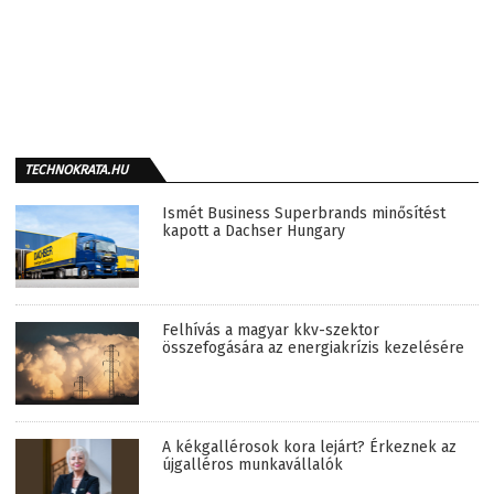
TECHNOKRATA.HU
Ismét Business Superbrands minősítést
kapott a Dachser Hungary
Felhívás a magyar kkv-szektor
összefogására az energiakrízis kezelésére
A kékgallérosok kora lejárt? Érkeznek az
újgalléros munkavállalók