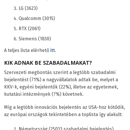
LG (3623)
Qualcomm (3015)
RTX (2061)
Siemens (1830)
A teljes lista elérhető
itt
.
KIK ADNAK BE SZABADALMAKAT?
Szervezeti megbontás szerint a legtöbb szabadalmi
bejelentést (71%) a nagyvállalatok adtak be, melyet a
KKV-k, egyéni bejelentők (22%), illetve az egyetemek,
kutatási intézmények (7%) követnek.
Míg a legtöbb innovációs bejelentés az USA-hoz kötődik,
az európai országok tekintetében a toplista így alakult:
Németország (25033 szabadalmi bejelentés)