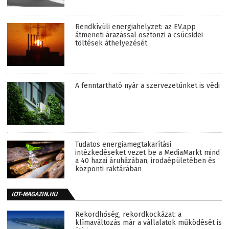
Rendkívüli energiahelyzet: az EV.app
átmeneti árazással ösztönzi a csúcsidei
töltések áthelyezését
A fenntartható nyár a szervezetünket is védi
Tudatos energiamegtakarítási
intézkedéseket vezet be a MediaMarkt mind
a 40 hazai áruházában, irodaépületében és
központi raktárában
IOT-MAGAZIN.HU
Rekordhőség, rekordkockázat: a
klímaváltozás már a vállalatok működését is