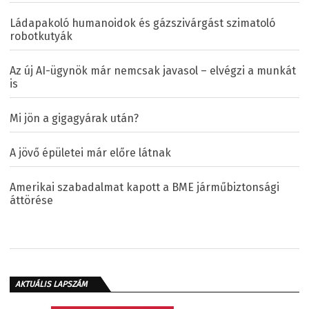
Ládapakoló humanoidok és gázszivárgást szimatoló
robotkutyák
Az új AI-ügynök már nemcsak javasol – elvégzi a munkát
is
Mi jön a gigagyárak után?
A jövő épületei már előre látnak
Amerikai szabadalmat kapott a BME járműbiztonsági
áttörése
AKTUÁLIS LAPSZÁM