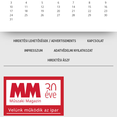
3
4
5
6
7
8
9
10
11
12
13
14
15
16
17
18
19
20
21
22
23
24
25
26
27
28
29
30
31
HIRDETÉSI LEHETŐSÉGEK / ADVERTISEMENTS
KAPCSOLAT
IMPRESSZUM
ADATVÉDELMI NYILATKOZAT
HIRDETÉSI ÁSZF