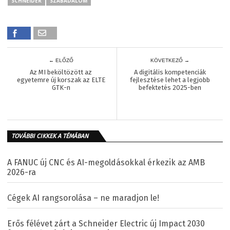
SCHNEIDER
SZABADALOM
← ELŐZŐ
KÖVETKEZŐ →
Az MI beköltözött az
A digitális kompetenciák
egyetemre új korszak az ELTE
fejlesztése lehet a legjobb
GTK-n
befektetés 2025-ben
TOVÁBBI CIKKEK A TÉMÁBAN
A FANUC új CNC és AI-megoldásokkal érkezik az AMB
2026-ra
Cégek AI rangsorolása – ne maradjon le!
Erős félévet zárt a Schneider Electric új Impact 2030