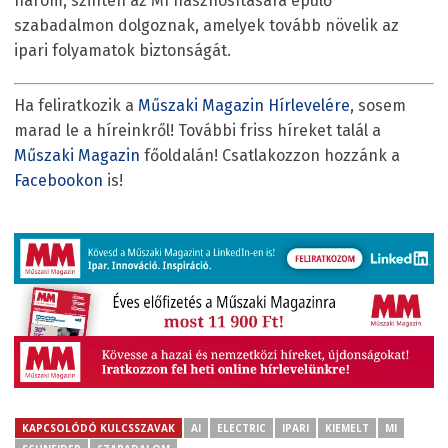
három, szintén az MI hasznosítására épülő
szabadalmon dolgoznak, amelyek tovább növelik az
ipari folyamatok biztonságát.
Ha feliratkozik a
Műszaki Magazin Hírlevelére
, sosem
marad le a híreinkről! További friss híreket talál a
Műszaki Magazin
főoldalán! Csatlakozzon hozzánk a
Facebookon
is!
KAPCSOLÓDÓ KULCSSZAVAK
AI
ELECTRIC
IPARI
KIEMELT
MI