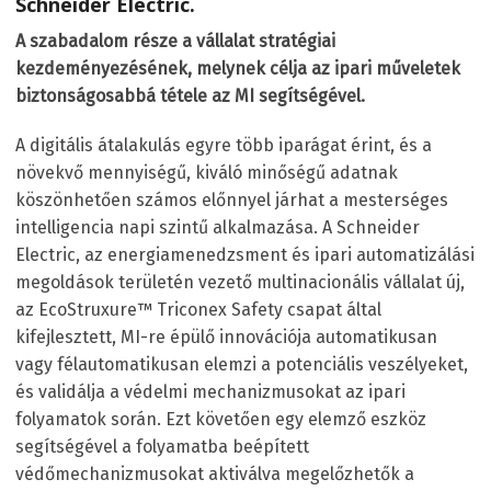
Schneider Electric.
A szabadalom része a vállalat stratégiai
kezdeményezésének, melynek célja az ipari műveletek
biztonságosabbá tétele az MI segítségével.
A digitális átalakulás egyre több iparágat érint, és a
növekvő mennyiségű, kiváló minőségű adatnak
köszönhetően számos előnnyel járhat a mesterséges
intelligencia napi szintű alkalmazása. A Schneider
Electric, az energiamenedzsment és ipari automatizálási
megoldások területén vezető multinacionális vállalat új,
az EcoStruxure™ Triconex Safety csapat által
kifejlesztett, MI-re épülő innovációja automatikusan
vagy félautomatikusan elemzi a potenciális veszélyeket,
és validálja a védelmi mechanizmusokat az ipari
folyamatok során. Ezt követően egy elemző eszköz
segítségével a folyamatba beépített
védőmechanizmusokat aktiválva megelőzhetők a