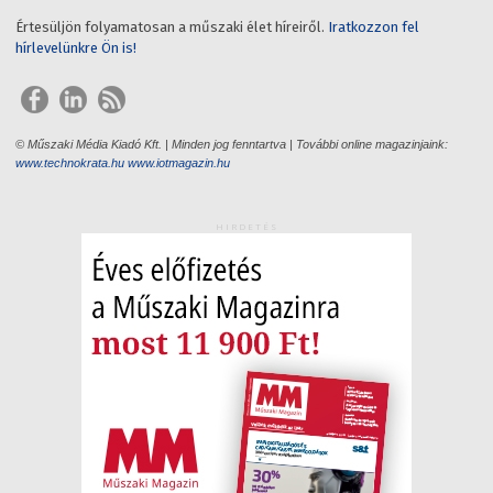
Értesüljön folyamatosan a műszaki élet híreiről.
Iratkozzon fel
hírlevelünkre Ön is!
© Műszaki Média Kiadó Kft. | Minden jog fenntartva | További online magazinjaink:
www.technokrata.hu
www.iotmagazin.hu
HIRDETÉS