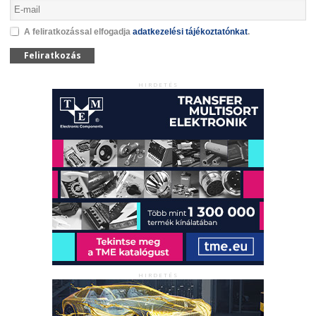
A feliratkozással elfogadja
adatkezelési tájékoztatónkat
.
Feliratkozás
HIRDETÉS
HIRDETÉS