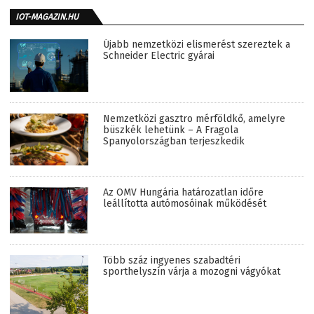
IOT-MAGAZIN.HU
Újabb nemzetközi elismerést szereztek a
Schneider Electric gyárai
Nemzetközi gasztro mérföldkő, amelyre
büszkék lehetünk – A Fragola
Spanyolországban terjeszkedik
Az OMV Hungária határozatlan időre
leállította autómosóinak működését
Több száz ingyenes szabadtéri
sporthelyszín várja a mozogni vágyókat