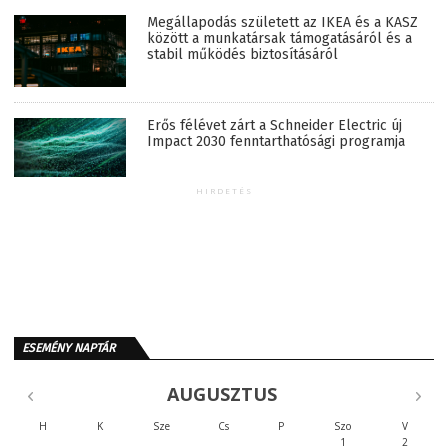
Megállapodás született az IKEA és a KASZ
között a munkatársak támogatásáról és a
stabil működés biztosításáról
Erős félévet zárt a Schneider Electric új
Impact 2030 fenntarthatósági programja
HIRDETÉS
ESEMÉNY NAPTÁR
AUGUSZTUS
H
K
Sze
Cs
P
Szo
V
1
2