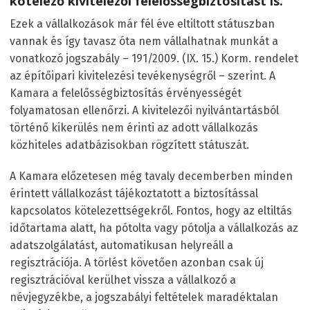
kötelező kivitelezői felelősségbiztosítást is.
Ezek a vállalkozások már fél éve eltiltott státuszban
vannak és így tavasz óta nem vállalhatnak munkát a
vonatkozó jogszabály – 191/2009. (IX. 15.) Korm. rendelet
az építőipari kivitelezési tevékenységről – szerint. A
Kamara a felelősségbiztosítás érvényességét
folyamatosan ellenőrzi. A kivitelezői nyilvántartásból
történő kikerülés nem érinti az adott vállalkozás
közhiteles adatbázisokban rögzített státuszát.
A Kamara előzetesen még tavaly decemberben minden
érintett vállalkozást tájékoztatott a biztosítással
kapcsolatos kötelezettségekről. Fontos, hogy az eltiltás
időtartama alatt, ha pótolta vagy pótolja a vállalkozás az
adatszolgálatást, automatikusan helyreáll a
regisztrációja. A törlést követően azonban csak új
regisztrációval kerülhet vissza a vállalkozó a
névjegyzékbe, a jogszabályi feltételek maradéktalan