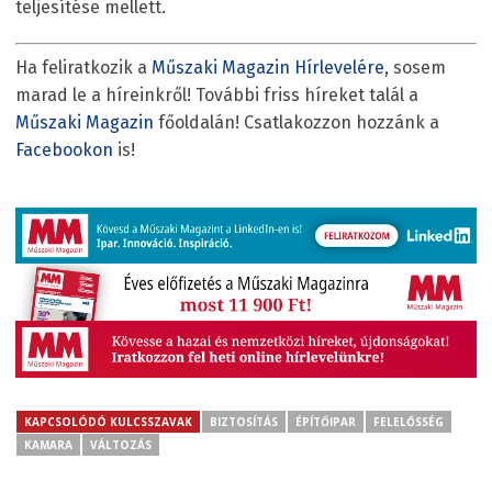
teljesítése mellett.
Ha feliratkozik a
Műszaki Magazin Hírlevelére
, sosem
marad le a híreinkről! További friss híreket talál a
Műszaki Magazin
főoldalán! Csatlakozzon hozzánk a
Facebookon
is!
KAPCSOLÓDÓ KULCSSZAVAK
BIZTOSÍTÁS
ÉPÍTŐIPAR
FELELŐSSÉG
KAMARA
VÁLTOZÁS