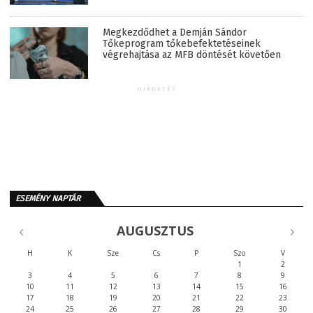
Megkezdődhet a Demján Sándor
Tőkeprogram tőkebefektetéseinek
végrehajtása az MFB döntését követően
HIRDETÉS
ESEMÉNY NAPTÁR
AUGUSZTUS
H
K
Sze
Cs
P
Szo
V
1
2
3
4
5
6
7
8
9
10
11
12
13
14
15
16
17
18
19
20
21
22
23
24
25
26
27
28
29
30