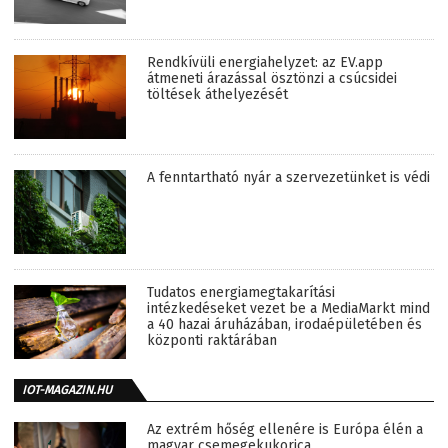
Rendkívüli energiahelyzet: az EV.app
átmeneti árazással ösztönzi a csúcsidei
töltések áthelyezését
A fenntartható nyár a szervezetünket is védi
Tudatos energiamegtakarítási
intézkedéseket vezet be a MediaMarkt mind
a 40 hazai áruházában, irodaépületében és
központi raktárában
IOT-MAGAZIN.HU
Az extrém hőség ellenére is Európa élén a
magyar csemegekukorica