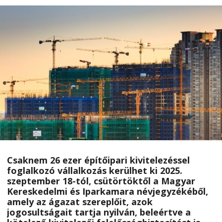
Csaknem 26 ezer építőipari kivitelezéssel
foglalkozó vállalkozás kerülhet ki 2025.
szeptember 18-tól, csütörtöktől a Magyar
Kereskedelmi és Iparkamara névjegyzékéből,
amely az ágazat szereplőit, azok
jogosultságait tartja nyilván, beleértve a