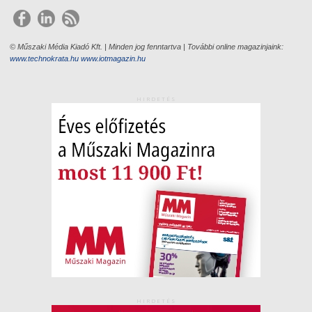
© Műszaki Média Kiadó Kft. | Minden jog fenntartva | További online magazinjaink:
www.technokrata.hu
www.iotmagazin.hu
HIRDETÉS
HIRDETÉS