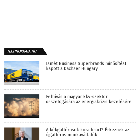
TECHNOKRATA.HU
Ismét Business Superbrands minősítést
kapott a Dachser Hungary
Felhívás a magyar kkv-szektor
összefogására az energiakrízis kezelésére
A kékgallérosok kora lejárt? Érkeznek az
újgalléros munkavállalók