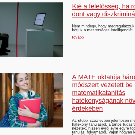
Kié a felelősség, ha r
dönt vagy diszkriminá
Nem mindegy, hogy megregulázzuk
kötjük a mesterséges intelligenciát
tovább
A MATE oktatója hár
módszert vezetett be
matematikatanítás
hatékonyságának növ
érdekében
Az utóbbi száz évben jelentősen me
hatékony tanulásról, a tartós tudásró
nézetek, hiszen évről évre egyre tö
tanulási folyamatról. Vajon hogyan l