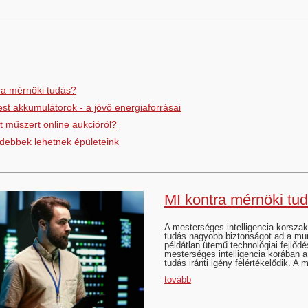
ra mérnöki tudás?
est akkumulátorok - a jövő energiaforrásai
t műszert online aukcióról?
debbek lehetnek épületeink
MI kontra mérnöki tu
A mesterséges intelligencia korsza
tudás nagyobb biztonságot ad a mu
példátlan ütemű technológiai fejlődé
mesterséges intelligencia korában a
tudás iránti igény felértékelődik. A
tovább