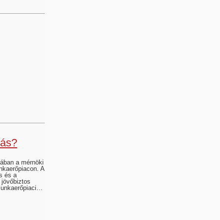
dás?
kában a mérnöki
nkaerőpiacon. A
s és a
 jövőbiztos
 munkaerőpiaci…