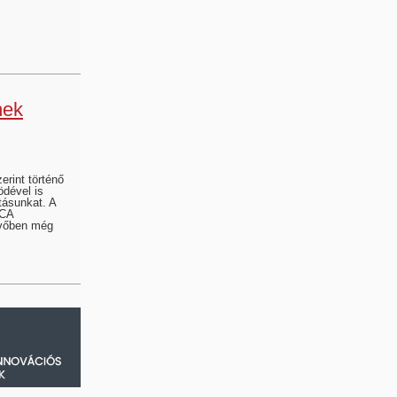
nek
rint történő
ödével is
tásunkat. A
LCA
övőben még