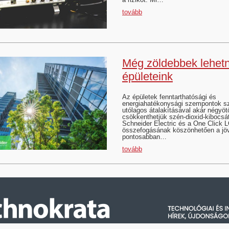
tovább
Még zöldebbek lehet
épületeink
Az épületek fenntarthatósági és
energiahatékonysági szempontok sze
utólagos átalakításával akár négyöt
csökkenthetjük szén-dioxid-kibocsá
Schneider Electric és a One Click 
összefogásának köszönhetően a j
pontosabban…
tovább