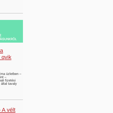
 a
 qvik
íma üzletben –
ént –
li fizetési
által tavaly
 A vélt