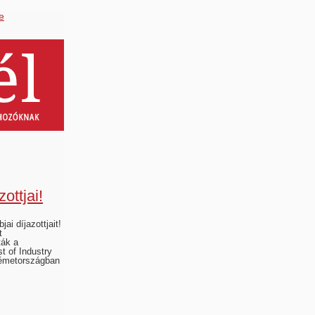
e
zottjai!
jai díjazottjait!
t
ták a
t of Industry
Németországban