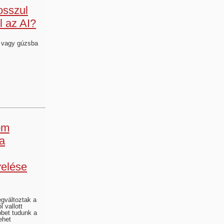
osszul
l az AI?
 vagy gúzsba
om
 a
elése
gváltoztak a
l vallott
bbet tudunk a
ehet