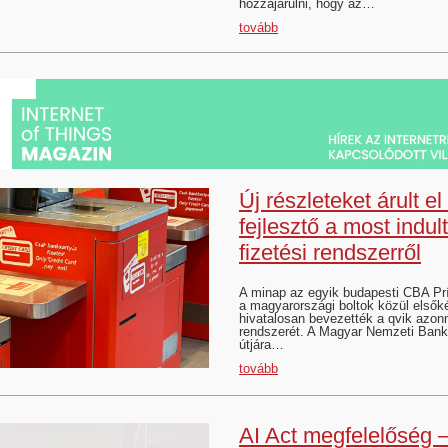
hozzájárulni, hogy az…
tovább
Új részleteket árult el
fejlesztő a most indult
fizetési rendszerről
A minap az egyik budapesti CBA Pr
a magyarországi boltok közül elsők
hivatalosan bevezették a qvik azonna
rendszerét. A Magyar Nemzeti Bank 
útjára…
tovább
AI Act megfelelőség –