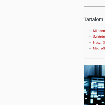
Tartalom
MI kont
Szilárdt
Használ
Még zöl