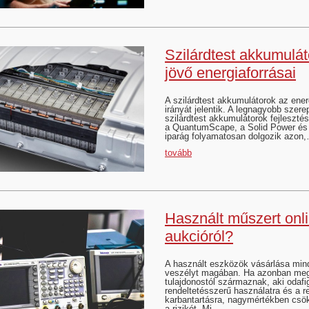
Szilárdtest akkumulát
jövő energiaforrásai
A szilárdtest akkumulátorok az ener
irányát jelentik. A legnagyobb szere
szilárdtest akkumulátorok fejleszté
a QuantumScape, a Solid Power és
iparág folyamatosan dolgozik azon
tovább
Használt műszert onl
aukcióról?
A használt eszközök vásárlása mind
veszélyt magában. Ha azonban meg
tulajdonostól származnak, aki odafi
rendeltetésszerű használatra és a 
karbantartásra, nagymértékben csök
a rizikót. Mi…