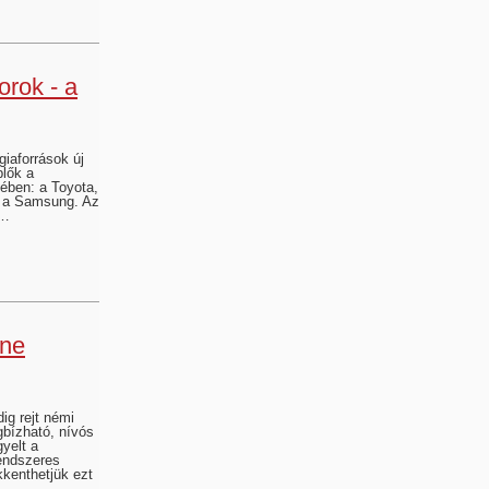
orok - a
giaforrások új
plők a
sében: a Toyota,
 a Samsung. Az
,…
ine
ig rejt némi
bízható, nívós
gyelt a
rendszeres
kenthetjük ezt