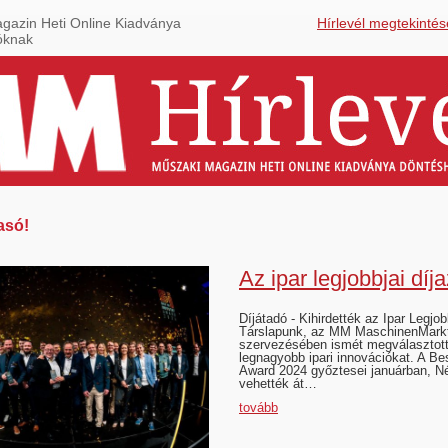
gazin Heti Online Kiadványa
Hírlevél megtekintés
óknak
asó!
Az ipar legjobbjai díja
Díjátadó - Kihirdették az Ipar Legjobb
Társlapunk, az MM MaschinenMark
szervezésében ismét megválasztot
legnagyobb ipari innovációkat. A Bes
Award 2024 győztesei januárban, 
vehették át…
tovább