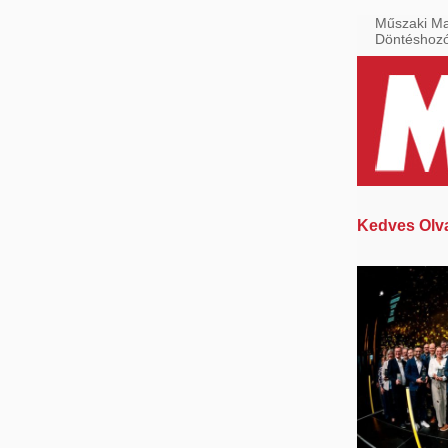
Műszaki Ma
Döntéshoz
Kedves Olv