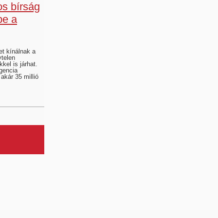
os bírság
be a
et kínálnak a
ytelen
el is járhat.
igencia
 akár 35 millió