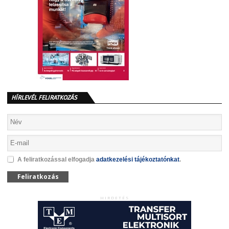
HÍRLEVÉL FELIRATKOZÁS
A feliratkozással elfogadja
adatkezelési tájékoztatónkat
.
Feliratkozás
HIRDETÉS