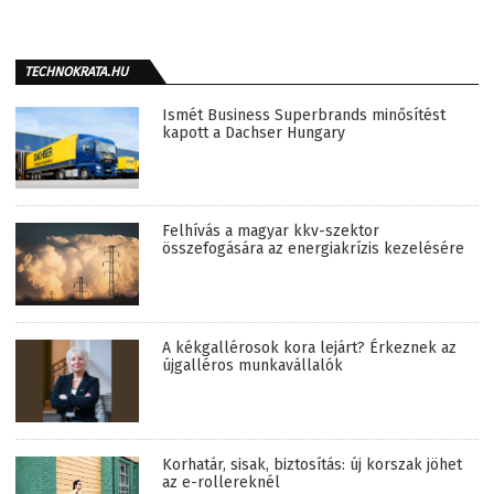
TECHNOKRATA.HU
Ismét Business Superbrands minősítést
kapott a Dachser Hungary
Felhívás a magyar kkv-szektor
összefogására az energiakrízis kezelésére
A kékgallérosok kora lejárt? Érkeznek az
újgalléros munkavállalók
Korhatár, sisak, biztosítás: új korszak jöhet
az e-rollereknél