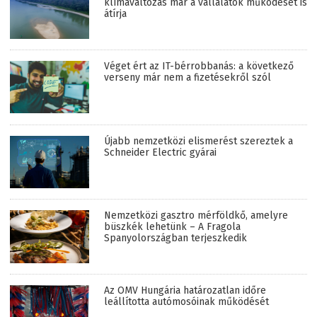
klímaváltozás már a vállalatok működését is
átírja
Véget ért az IT-bérrobbanás: a következő
verseny már nem a fizetésekről szól
Újabb nemzetközi elismerést szereztek a
Schneider Electric gyárai
Nemzetközi gasztro mérföldkő, amelyre
büszkék lehetünk – A Fragola
Spanyolországban terjeszkedik
Az OMV Hungária határozatlan időre
leállította autómosóinak működését