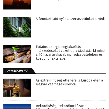
A fenntartható nyár a szervezetünket is védi
Tudatos energiamegtakarítási
intézkedéseket vezet be a MediaMarkt mind
a 40 hazai áruházában, irodaépületében és
központi raktárában
IOT-MAGAZIN.HU
Az extrém hőség ellenére is Európa élén a
magyar csemegekukorica
Rekordhőség, rekordkockázat: a