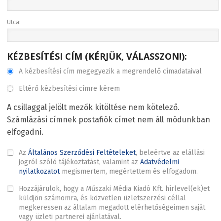
Utca:
KÉZBESÍTÉSI CÍM (KÉRJÜK, VÁLASSZON!):
A kézbesítési cím megegyezik a megrendelő címadataival
Eltérő kézbesítési címre kérem
A csillaggal jelölt mezők kitöltése nem kötelező.
Számlázási címnek postafiók címet nem áll módunkban
elfogadni.
Az
Általános Szerződési Feltételeket
, beleértve az elállási
jogról szóló tájékoztatást, valamint az
Adatvédelmi
nyilatkozatot
megismertem, megértettem és elfogadom.
Hozzájárulok, hogy a Műszaki Média Kiadó Kft. hírlevel(ek)et
küldjön számomra, és közvetlen üzletszerzési céllal
megkeressen az általam megadott elérhetőségeimen saját
vagy üzleti partnerei ajánlatával.