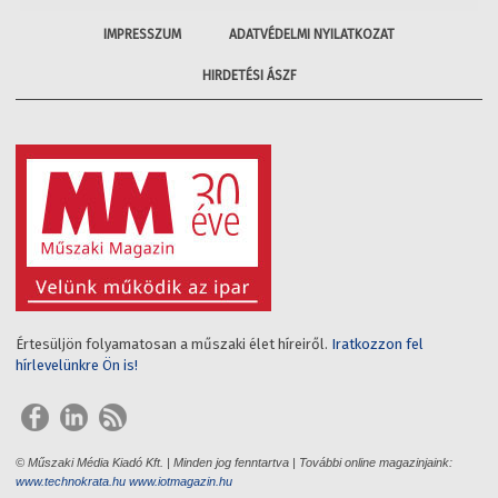
IMPRESSZUM
ADATVÉDELMI NYILATKOZAT
HIRDETÉSI ÁSZF
Értesüljön folyamatosan a műszaki élet híreiről.
Iratkozzon fel
hírlevelünkre Ön is!
© Műszaki Média Kiadó Kft. | Minden jog fenntartva | További online magazinjaink:
www.technokrata.hu
www.iotmagazin.hu