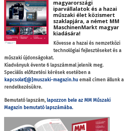
magyarországi
iparvállalatok és a hazai
műszaki élet közismert
szaklapjára, a német
MM
MaschinenMarkt
magyar
kiadására!
Kövesse a hazai és nemzetközi
technológiai fejlesztéseket és a
műszaki újdonságokat.
Kiadványuk évente 6 lapszámmal jelenik meg.
Speciális előfizetési kérések esetében a
kapcsolat[@]muszaki-magazin.hu
email címen állunk a
rendelkezésükre.
Bemutató lapszám,
lapozzon bele az MM Műszaki
Magazin bemutató lapszámába.