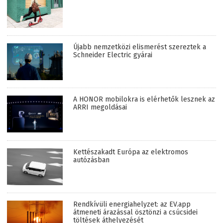
Újabb nemzetközi elismerést szereztek a
Schneider Electric gyárai
A HONOR mobilokra is elérhetők lesznek az
ARRI megoldásai
Kettészakadt Európa az elektromos
autózásban
Rendkívüli energiahelyzet: az EV.app
átmeneti árazással ösztönzi a csúcsidei
töltések áthelyezését