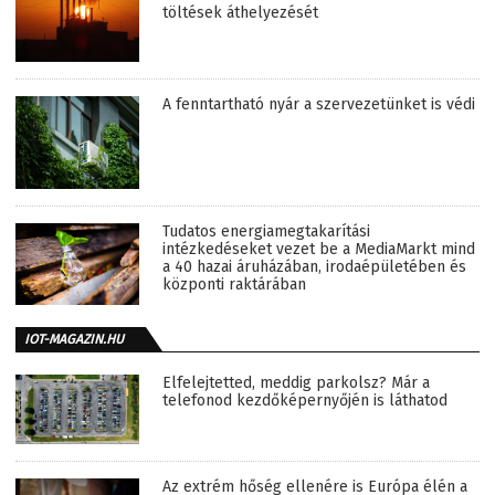
töltések áthelyezését
A fenntartható nyár a szervezetünket is védi
Tudatos energiamegtakarítási
intézkedéseket vezet be a MediaMarkt mind
a 40 hazai áruházában, irodaépületében és
központi raktárában
IOT-MAGAZIN.HU
Elfelejtetted, meddig parkolsz? Már a
telefonod kezdőképernyőjén is láthatod
Az extrém hőség ellenére is Európa élén a