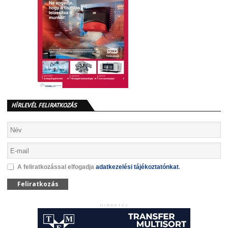
HÍRLEVÉL FELIRATKOZÁS
A feliratkozással elfogadja
adatkezelési tájékoztatónkat
.
Feliratkozás
HIRDETÉS