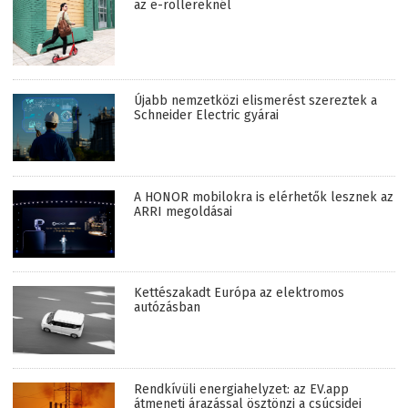
az e-rollereknél
Újabb nemzetközi elismerést szereztek a
Schneider Electric gyárai
A HONOR mobilokra is elérhetők lesznek az
ARRI megoldásai
Kettészakadt Európa az elektromos
autózásban
Rendkívüli energiahelyzet: az EV.app
átmeneti árazással ösztönzi a csúcsidei