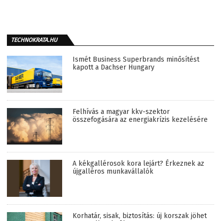
TECHNOKRATA.HU
Ismét Business Superbrands minősítést
kapott a Dachser Hungary
Felhívás a magyar kkv-szektor
összefogására az energiakrízis kezelésére
A kékgallérosok kora lejárt? Érkeznek az
újgalléros munkavállalók
Korhatár, sisak, biztosítás: új korszak jöhet