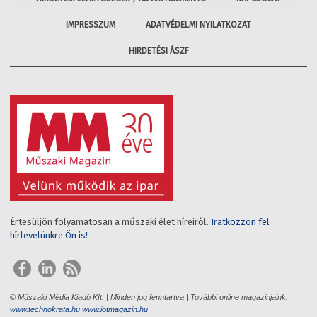
IMPRESSZUM
ADATVÉDELMI NYILATKOZAT
HIRDETÉSI ÁSZF
Értesüljön folyamatosan a műszaki élet híreiről.
Iratkozzon fel
hírlevelünkre Ön is!
© Műszaki Média Kiadó Kft. | Minden jog fenntartva | További online magazinjaink:
www.technokrata.hu
www.iotmagazin.hu