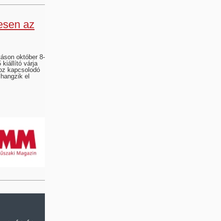
esen az
táson október 8-
iállító várja
hoz kapcsolodó
 hangzik el