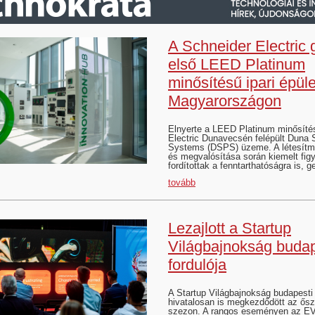
A Schneider Electric 
első LEED Platinum
minősítésű ipari épüle
Magyarországon
Elnyerte a LEED Platinum minősíté
Electric Dunavecsén felépült Duna
Systems (DSPS) üzeme. A létesítm
és megvalósítása során kiemelt fig
fordítottak a fenntarthatóságra is,
tovább
Lezajlott a Startup
Világbajnokság budap
fordulója
A Startup Világbajnokság budapesti 
hivatalosan is megkezdődött az őszi
szezon. A rangos eseményen az EV.