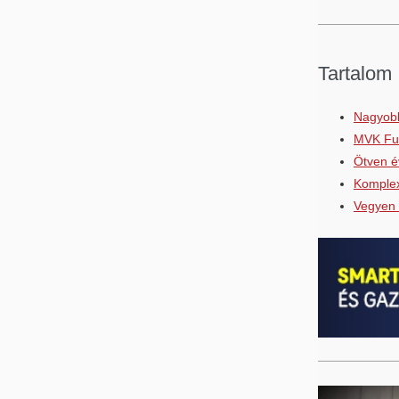
Tartalom
Nagyobb
MVK Fus
Ötven é
Komplex
Vegyen 