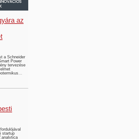
gyára az
t
st a Schneider
 Smart Power
ény tervezése
yelmet
 geotermikus…
esti
fordulójával
 startup
analytica