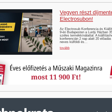
Vegyen részt díjment
Electrosubon!
Az Electrosub Konferencia és Kiállí
9-én Budapesten a Lurdy Házban 35 k
széles termékkínálattal. A kiállítás
konferencián 2 nap alatt 20 előadás
neves külföldi és…
tovább