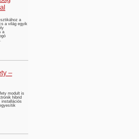
al
isztikához a
s a világ egyik
ely
s a
ogó
…
ty –
fety modult is
tronik hibrid
installációs
egyesítik