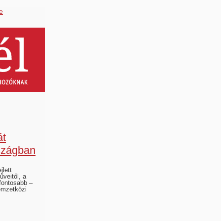
e
át
szágban
jlett
űveitől, a
fontosabb –
emzetközi