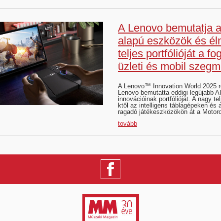
A Lenovo bemutatja a
alapú eszközök és é
teljes portfólióját a fo
üzleti és mobil szeg
A Lenovo™ Innovation World 2025 
Lenovo bemutatta eddigi legújabb A
innovációinak portfólióját. A nagy t
ktől az intelligens táblagépeken és
ragadó játékeszközökön át a Motor
tovább