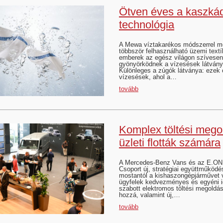
Ötven éves a kaszká
technológia
A Mewa víztakarékos módszerrel m
többször felhasználható üzemi textíl
emberek az egész világon szívesen
gyönyörködnek a vízesések látván
Különleges a zúgók látványa: ezek 
vízesések, ahol a…
tovább
Komplex töltési mego
üzleti flották számára
A Mercedes-Benz Vans és az E.ON
Csoport új, stratégiai együttműködé
mostantól a kishaszongépjárművet 
ügyfelek kedvezményes és egyéni 
szabott elektromos töltési megoldá
hozzá, valamint új,…
tovább