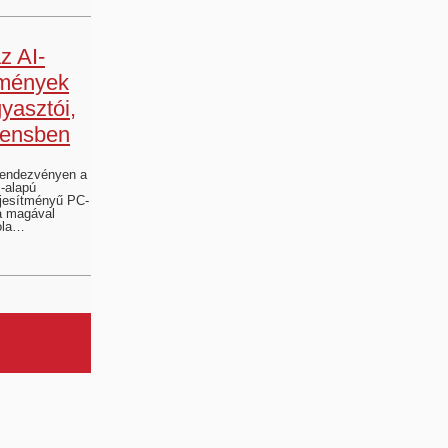
z AI-
lmények
gyasztói,
mensben
rendezvényen a
I-alapú
eljesítményű PC-
 a magával
ola…