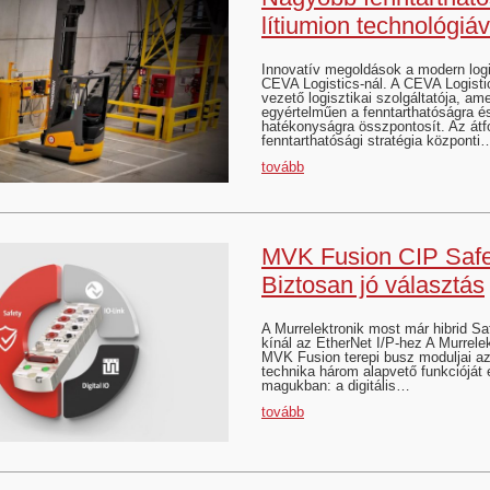
lítiumion technológiáv
Innovatív megoldások a modern log
CEVA Logistics-nál. A CEVA Logistic
vezető logisztikai szolgáltatója, am
egyértelműen a fenntarthatóságra é
hatékonyságra összpontosít. Az átf
fenntarthatósági stratégia központi
tovább
MVK Fusion CIP Safe
Biztosan jó választás
A Murrelektronik most már hibrid Sa
kínál az EtherNet I/P-hez A Murrelek
MVK Fusion terepi busz moduljai az 
technika három alapvető funkcióját 
magukban: a digitális…
tovább