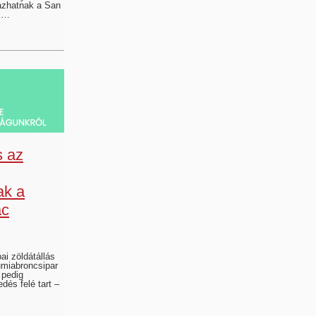
azhatnak a San
íj…
s az
ak a
ac
ai zöldátállás
umiabroncsipar
 pedig
dés felé tart –