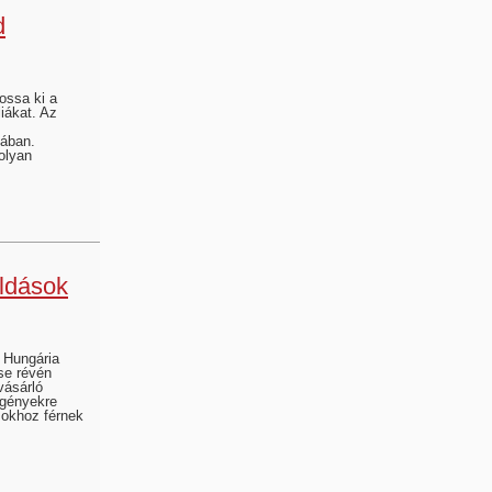
d
ossa ki a
iákat. Az
yában.
olyan
ldások
 Hungária
se révén
vásárló
igényekre
sokhoz férnek