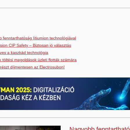
 fenntarthatóság lítiumion technológiával
ion CIP Safety – Biztosan jó választás
ves a kaszkád technológia
 töltési megoldások üzleti flották számára
részt díjmentesen az Electrosubon!
Nagyobb fenntarthat