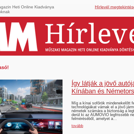
gazin Heti Online Kiadványa
Hírlevél megtekintés
óknak
asó!
Így látják a jövő autój
Kínában és Németor
Míg a kínai sofőrök mindenekelőtt fe
technológiákat várnak el a jövő járm
németek számára a biztonság a leg
derül ki az AUMOVIO legfrissebb n
felméréséből, amelyet a…
tovább