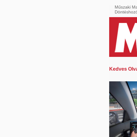
Műszaki Ma
Döntéshoz
Kedves Olv