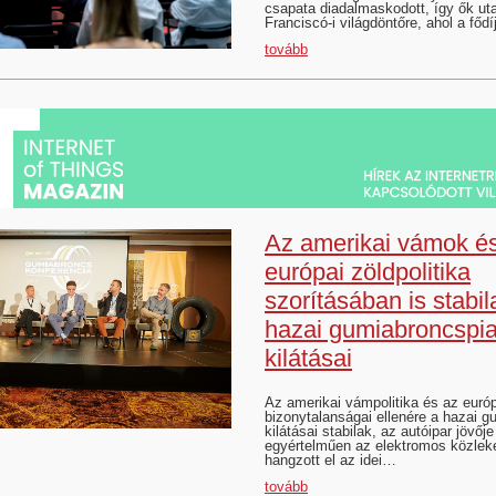
csapata diadalmaskodott, így ők ut
Franciscó-i világdöntőre, ahol a főd
tovább
Az amerikai vámok é
európai zöldpolitika
szorításában is stabil
hazai gumiabroncspi
kilátásai
Az amerikai vámpolitika és az európ
bizonytalanságai ellenére a hazai g
kilátásai stabilak, az autóipar jövője
egyértelműen az elektromos közleke
hangzott el az idei…
tovább