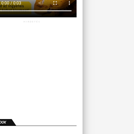
HIRDETÉS
OOK