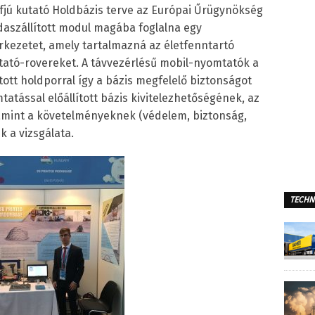
 ifjú kutató Holdbázis terve az Európai Űrügynökség
 odaszállított modul magába foglalna egy
kezetet, amely tartalmazná az életfenntartó
tató-rovereket. A távvezérlésű mobil-nyomtatók a
tt holdporral így a bázis megfelelő biztonságot
tatással előállított bázis kivitelezhetőségének, az
lamint a követelményeknek (védelem, biztonság,
 a vizsgálata.
TECHN