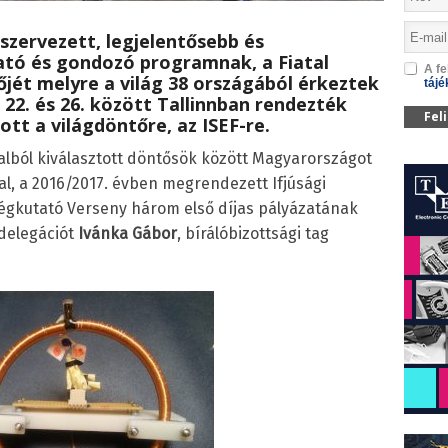
szervezett, legjelentősebb és
tó és gondozó programnak, a Fiatal
A fe
ét melyre a világ 38 országából érkeztek
tájé
 22. és 26. között Tallinnban rendezték
Fel
tt a világdöntőre, az ISEF-re.
atalból kiválasztott döntősök között Magyarországot
al, a 2016/2017. évben megrendezett Ifjúsági
gkutató Verseny három első díjas pályázatának
 delegációt
Ivánka Gábor
, bírálóbizottsági tag