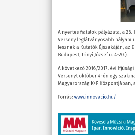
A nyertes fiatalok pályázata, a 26
Verseny leglátványosabb pályamun
lesznek a Kutatók Éjszakáján, az 
Budapest, Irinyi József u. 4-20.).
A következő 2016/2017. évi Ifjúsá
Versenyt október 4-én egy szakma
Magyarország K+F Központjában, ah
Forrás:
www.innovacio.hu/