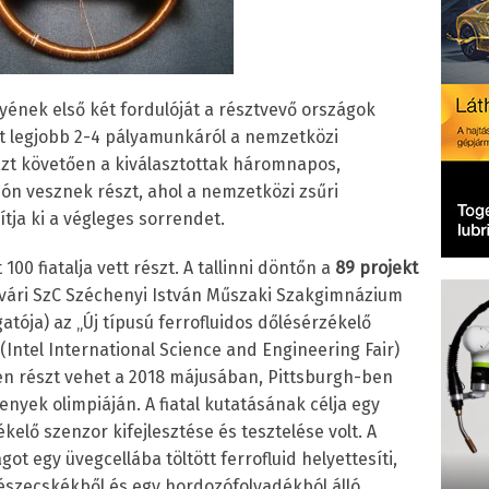
yének első két fordulóját a résztvevő országok
tt legjobb 2-4 pályamunkáról a nemzetközi
Ezt követően a kiválasztottak háromnapos,
ión vesznek részt, ahol a nemzetközi zsűri
tja ki a végleges sorrendet.
100 fiatalja vett részt. A tallinni döntőn a
89 projekt
vári SzC Széchenyi István Műszaki Szakgimnázium
gatója) az „Új típusú ferrofluidos dőlésérzékelő
F (Intel International Science and Engineering Fair)
en részt vehet a 2018 májusában, Pittsburgh-ben
ek olimpiáján. A fiatal kutatásának célja egy
lő szenzor kifejlesztése és tesztelése volt. A
t egy üvegcellába töltött ferrofluid helyettesíti,
szecskékből és egy hordozófolyadékból álló