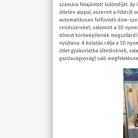
számára felajánlott különdíját. Az
ötletén alapul, eszerint a Földről
automatikusan felfúvódó dóm-szer
rendszereket, valamint a 3D nyom
dómot körbeépítenék megszilárdíto
nyújtana. A kutatás célja a 3D nyom
ötlet gyakorlatba ültetésének, va
gazdaságosság) való megfelelésnek