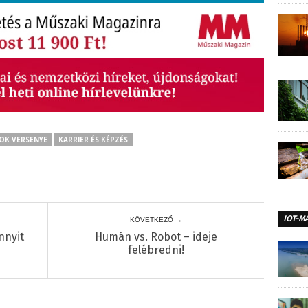
OK VERSENYE
KARRIER ÉS KÉPZÉS
IOT-M
KÖVETKEZŐ →
nnyit
Humán vs. Robot – ideje
felébredni!