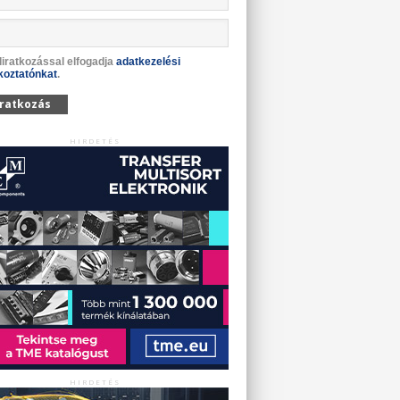
liratkozással elfogadja
adatkezelési
koztatónkat
.
iratkozás
HIRDETÉS
HIRDETÉS