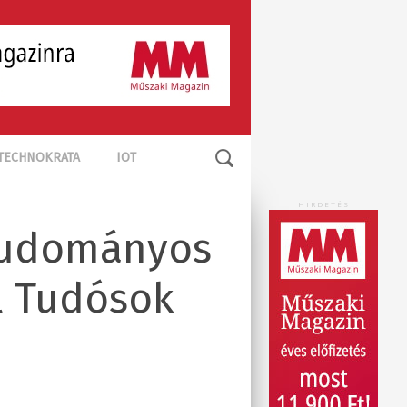
TECHNOKRATA
IOT
HIRDETÉS
 tudományos
l Tudósok