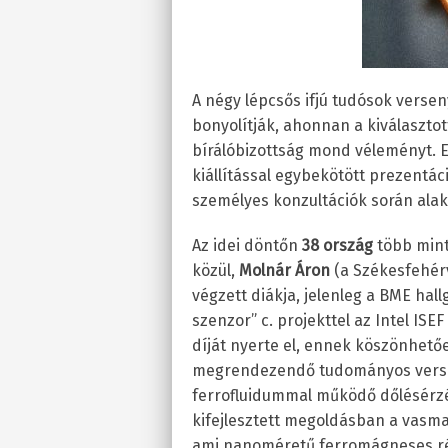
A négy lépcsős ifjú tudósok versen
bonyolítják, ahonnan a kiválaszto
bírálóbizottság mond véleményt. 
kiállítással egybekötött prezentác
személyes konzultációk során alakí
Az idei döntőn
38 ország
több mint 
közül,
Molnár Áron
(a Székesfehér
végzett diákja, jelenleg a BME hall
szenzor” c. projekttel az Intel ISE
díját nyerte el, ennek köszönhető
megrendezendő tudományos verseny
ferrofluidummal működő dőlésérzéke
kifejlesztett megoldásban a vasmago
ami nanoméretű ferromágneses ré