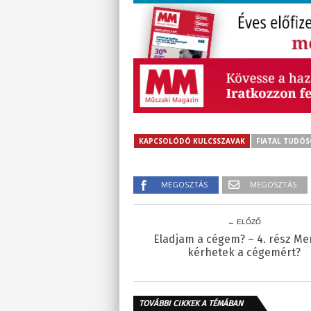
KAPCSOLÓDÓ KULCSSZAVAK
FIATAL TUDÓS
MEGOSZTÁS
MEGOSZTÁS
← ELŐZŐ
Eladjam a cégem? – 4. rész Me
kérhetek a cégemért?
TOVÁBBI CIKKEK A TÉMÁBAN