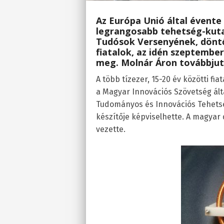
Az Európa Unió által évente 
legrangosabb tehetség-kuta
Tudósok Versenyének, döntőj
fiatalok, az idén szeptember
meg. Molnár Áron továbbjuto
A több tízezer, 15-20 év közötti fi
a Magyar Innovációs Szövetség ált
Tudományos és Innovációs Tehetsé
készítője képviselhette. A magyar
vezette.