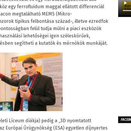
köz egy ferrofluidum maggal ellátott differenciál
 piacon megtalálható MEMS (Mikro-
zorok tipikus felbontása század-, illetve ezredfok
 pontosságban felül tudja múlni a piaci eszközök
használási lehetőségei igen széleskörűek,
ésben segítheti a kutatók és mérnökök munkáját.
FACEB
leti Líceum diákja) pedig a „3D nyomtatott
 az Európai Űrügynökség (ESA) egyetlen díjnyertes