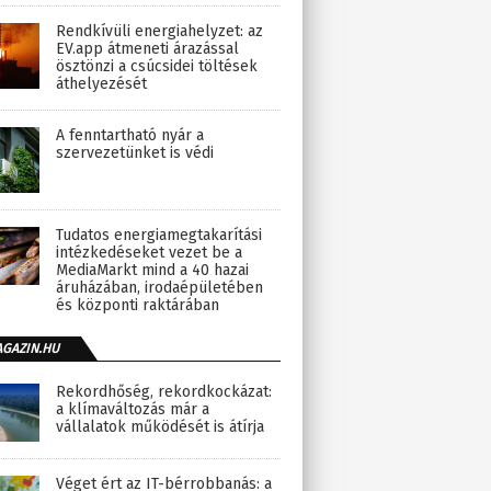
Rendkívüli energiahelyzet: az
EV.app átmeneti árazással
ösztönzi a csúcsidei töltések
áthelyezését
A fenntartható nyár a
szervezetünket is védi
Tudatos energiamegtakarítási
intézkedéseket vezet be a
MediaMarkt mind a 40 hazai
áruházában, irodaépületében
és központi raktárában
AGAZIN.HU
Rekordhőség, rekordkockázat:
a klímaváltozás már a
vállalatok működését is átírja
Véget ért az IT-bérrobbanás: a