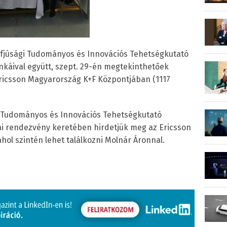
. Ifjúsági Tudományos és Innovációs Tehetségkutató
káival együtt, szept. 29-én megtekinthetőek
Ericsson Magyarország K+F Központjában (1117
gi Tudományos és Innovációs Tehetségkutató
i rendezvény keretében hirdetjük meg az Ericsson
ol szintén lehet találkozni Molnár Áronnal.