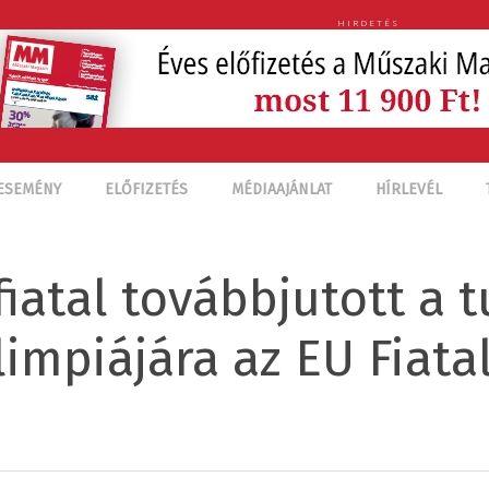
HIRDETÉS
ESEMÉNY
ELŐFIZETÉS
MÉDIAAJÁNLAT
HÍRLEVÉL
fiatal továbbjutott a
impiájára az EU Fiata