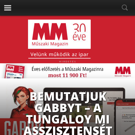
HIRDETÉS
A METROLÓGIAI
3D SZKENNELÉS ÚJ
IRÁNYA: VEZETÉK
NÉLKÜLI MÉRÉS A