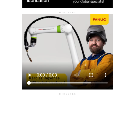
HIRDETÉS
HIRDETÉS