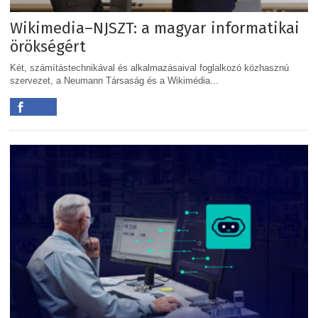
Wikimedia–NJSZT: a magyar informatikai
örökségért
Két, számítástechnikával és alkalmazásaival foglalkozó közhasznú
szervezet, a Neumann Társaság és a Wikimédia...