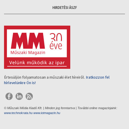
HIRDETÉSI ÁSZF
Értesüljön folyamatosan a műszaki élet híreiről.
Iratkozzon fel
hírlevelünkre Ön is!
© Műszaki Média Kiadó Kft. | Minden jog fenntartva | További online magazinjaink:
www.technokrata.hu
www.iotmagazin.hu