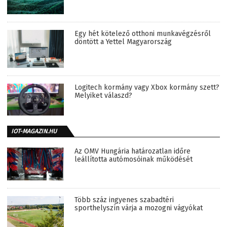
Egy hét kötelező otthoni munkavégzésről
döntött a Yettel Magyarország
Logitech kormány vagy Xbox kormány szett?
Melyiket válaszd?
IOT-MAGAZIN.HU
Az OMV Hungária határozatlan időre
leállította autómosóinak működését
Több száz ingyenes szabadtéri
sporthelyszín várja a mozogni vágyókat