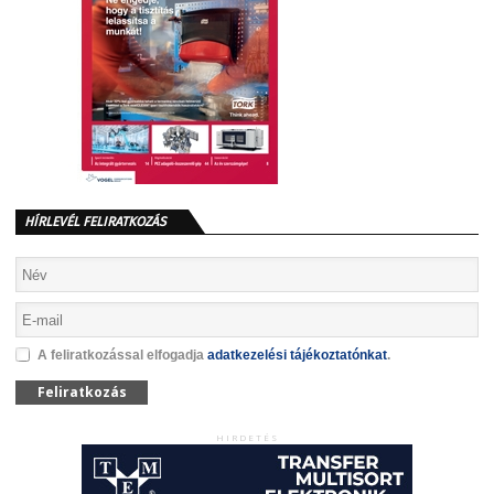
HÍRLEVÉL FELIRATKOZÁS
A feliratkozással elfogadja
adatkezelési tájékoztatónkat
.
Feliratkozás
HIRDETÉS