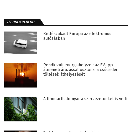
TECHNOKRATA.HU
Kettészakadt Európa az elektromos
autózásban
Rendkívüli energiahelyzet: az EV.app
átmeneti árazással ösztönzi a csúcsidei
töltések áthelyezését
A fenntartható nyár a szervezetünket is védi