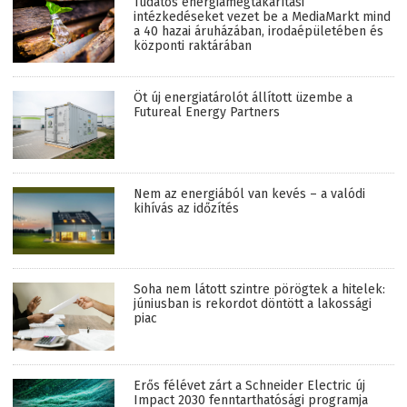
Tudatos energiamegtakarítási
intézkedéseket vezet be a MediaMarkt mind
a 40 hazai áruházában, irodaépületében és
központi raktárában
Öt új energiatárolót állított üzembe a
Futureal Energy Partners
Nem az energiából van kevés – a valódi
kihívás az időzítés
Soha nem látott szintre pörögtek a hitelek:
júniusban is rekordot döntött a lakossági
piac
Erős félévet zárt a Schneider Electric új
Impact 2030 fenntarthatósági programja