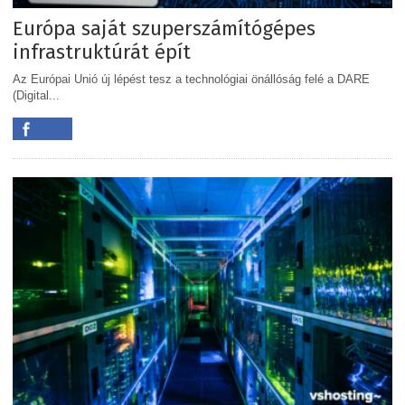
Európa saját szuperszámítógépes
infrastruktúrát épít
Az Európai Unió új lépést tesz a technológiai önállóság felé a DARE
(Digital...