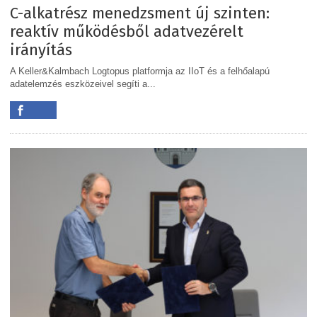
C-alkatrész menedzsment új szinten:
reaktív működésből adatvezérelt
irányítás
A Keller&Kalmbach Logtopus platformja az IIoT és a felhőalapú
adatelemzés eszközeivel segíti a...