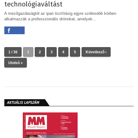
technológiaváltást
A mezőgazdaságtól az ipari tisztításig egyre szélesebb körben
alkalmazzák a professzionális drónokat, amelyek...
1 / 36
1
2
3
4
5
Következő ›
Utolsó »
AKTUÁLIS LAPSZÁM