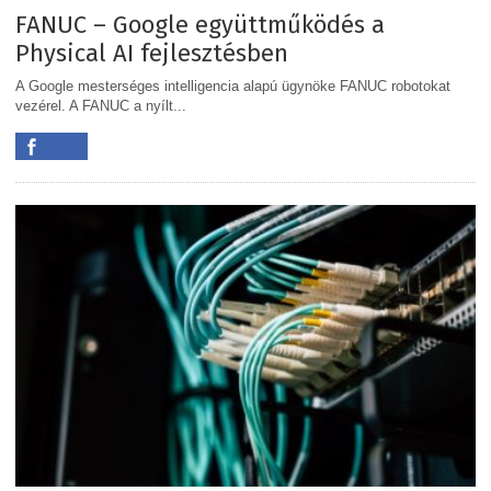
FANUC – Google együttműködés a
Physical AI fejlesztésben
A Google mesterséges intelligencia alapú ügynöke FANUC robotokat
vezérel. A FANUC a nyílt...