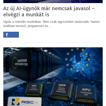
Az új AI-ügynök már nemcsak javasol –
elvégzi a munkát is
Ugrás a mérnöki munkában. Nem csak egyszerűen tanácsadó, hanem
önállóan tervező, programozó és...