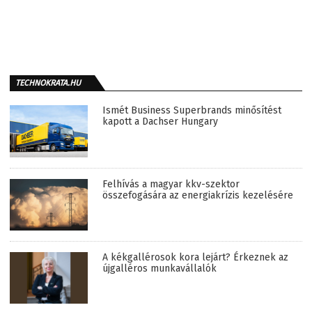
TECHNOKRATA.HU
Ismét Business Superbrands minősítést
kapott a Dachser Hungary
Felhívás a magyar kkv-szektor
összefogására az energiakrízis kezelésére
A kékgallérosok kora lejárt? Érkeznek az
újgalléros munkavállalók