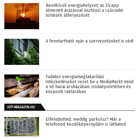
Rendkívüli energiahelyzet: az EV.app
átmeneti árazással ösztönzi a csúcsidei
töltések áthelyezését
A fenntartható nyár a szervezetünket is védi
Tudatos energiamegtakarítási
intézkedéseket vezet be a MediaMarkt mind
a 40 hazai áruházában, irodaépületében és
központi raktárában
IOT-MAGAZIN.HU
Elfelejtetted, meddig parkolsz? Már a
telefonod kezdőképernyőjén is láthatod