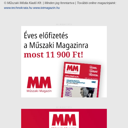
© Műszaki Média Kiadó Kft. | Minden jog fenntartva | További online magazinjaink:
www.technokrata.hu
www.iotmagazin.hu
HIRDETÉS
HIRDETÉS