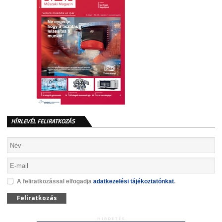
HÍRLEVÉL FELIRATKOZÁS
A feliratkozással elfogadja
adatkezelési tájékoztatónkat
.
Feliratkozás
HIRDETÉS