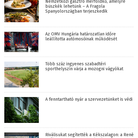
Nemzetközi gasztro mérföldkő, amelyre
büszkék lehetünk – A Fragola
Spanyolországban terjeszkedik
Az OMV Hungária határozatlan időre
leállította autómosóinak működését
Több száz ingyenes szabadtéri
sporthelyszín várja a mozogni vágyókat
A fenntartható nyár a szervezetünket is védi
Riválisukat segítették a Kékszalagon: a René