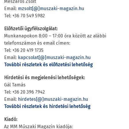
Mészáros Zsolt
Email:
mzsolt
[
@
]
muszaki-magazin.hu
Tel: +36 70 549 5982
Előfizetői ügyfélszolgálat:
Munkanapokon 8:00 – 17:00 óra között az alábbi
telefonszámon és email címen:
Tel: +36 20 419 1735
Email:
kapcsolat
[
@
]
muszaki-magazin.hu
További részletek és előfizetési lehetőség
Hirdetési és megjelenési lehetőségek:
Gál Tamás
Tel: +36 20 396 7942
Email:
hirdetes
[
@
]
muszaki-magazin.hu
További részletek és hirdetési lehetőség
Kiadó:
Az MM Műszaki Magazin kiadója: