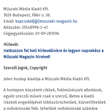
Műszaki Média Kiadó Kft.
1026 Budapest, Fillér u. 36.
Email:
kapcsolat
[
@
]
muszaki-magazin.hu
Adószám: 25548996-2-41
Cégjegyzékszám: 01-09-281596
Hírlevél:
Iratkozzon fel heti hírlevelünkre és legyen naprakész a
Műszaki Magazin híreivel!
Szerzői jogok, Copyright
Jelen honlap kiadója a Műszaki Média Kiadó Kft.
A honlapon közzétett cikkek, fotóművészeti alkotások,
egyéb szerzői művek csak a szerző, illetve a kiadó
írásbeli engedélyével többszörözhetőek, közvetíthetőek
a nyilvánosság felé, tehetőek nyilvánosság számára