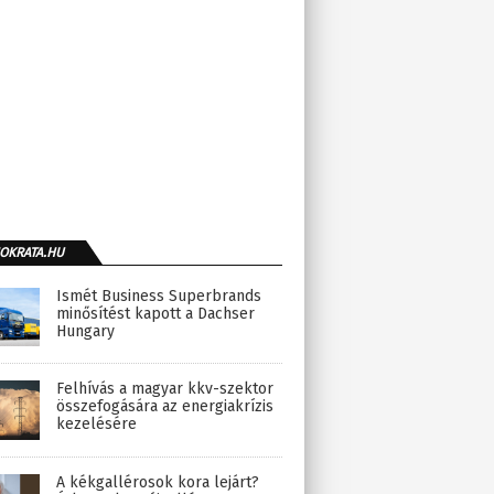
OKRATA.HU
Ismét Business Superbrands
minősítést kapott a Dachser
Hungary
Felhívás a magyar kkv-szektor
összefogására az energiakrízis
kezelésére
A kékgallérosok kora lejárt?