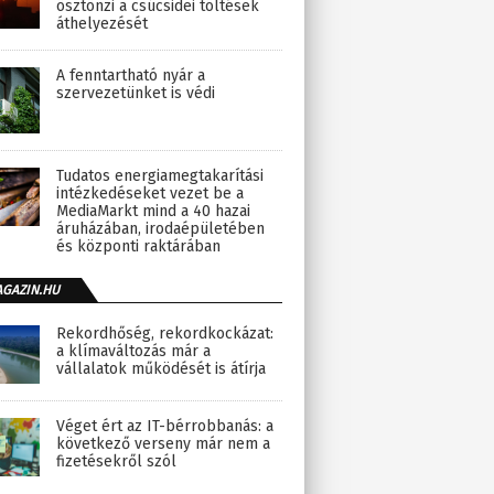
ösztönzi a csúcsidei töltések
áthelyezését
A fenntartható nyár a
szervezetünket is védi
Tudatos energiamegtakarítási
intézkedéseket vezet be a
MediaMarkt mind a 40 hazai
áruházában, irodaépületében
és központi raktárában
AGAZIN.HU
Rekordhőség, rekordkockázat:
a klímaváltozás már a
vállalatok működését is átírja
Véget ért az IT-bérrobbanás: a
következő verseny már nem a
fizetésekről szól