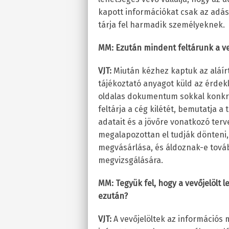
kapott információkat csak az adásv
tárja fel harmadik személyeknek.
MM: Ezután mindent feltárunk a v
VJT:
Miután kézhez kaptuk az aláírt
tájékoztató anyagot küld az érde
oldalas dokumentum sokkal konkré
feltárja a cég kilétét, bemutatja a
adatait és a jövőre vonatkozó terv
megalapozottan el tudják dönteni,
megvásárlása, és áldoznak-e továb
megvizsgálására.
MM: Tegyük fel, hogy a vevőjelölt l
ezután?
VJT:
A vevőjelöltek az információ