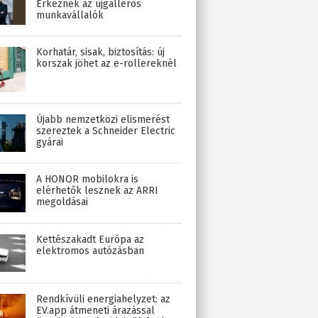
Érkeznek az újgalléros
munkavállalók
Korhatár, sisak, biztosítás: új
korszak jöhet az e-rollereknél
Újabb nemzetközi elismerést
szereztek a Schneider Electric
gyárai
A HONOR mobilokra is
elérhetők lesznek az ARRI
megoldásai
Kettészakadt Európa az
elektromos autózásban
Rendkívüli energiahelyzet: az
EV.app átmeneti árazással