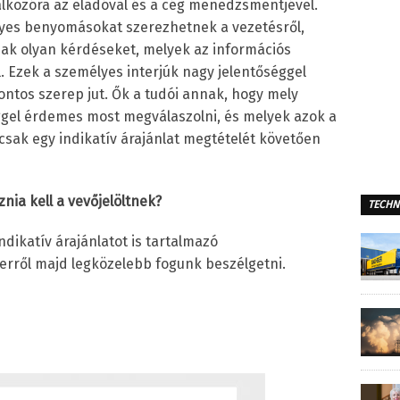
álkozóra az eladóval és a cég menedzsmentjével.
lyes benyomásokat szerezhetnek a vezetésről,
ak olyan kérdéseket, melyek az információs
 Ezek a személyes interjúk nagy jelentőséggel
fontos szerep jut. Ők a tudói annak, hogy mely
ggel érdemes most megválaszolni, és melyek azok a
sak egy indikatív árajánlat megtételét követően
nia kell a vevőjelöltnek?
TECHN
ndikatív árajánlatot is tartalmazó
 erről majd legközelebb fogunk beszélgetni.