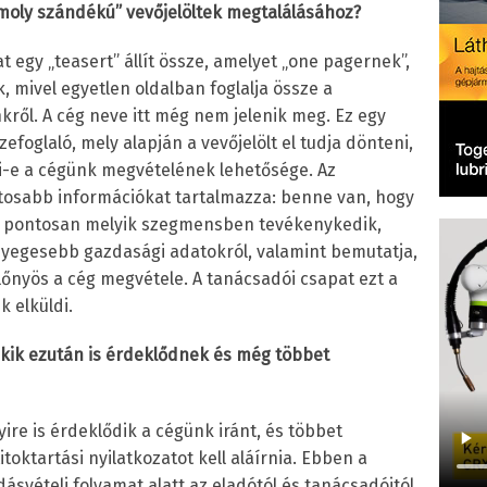
oly szándékú” vevőjelöltek megtalálásához?
 egy „teasert” állít össze, amelyet „one pagernek”,
, mivel egyetlen oldalban foglalja össze a
kről. A cég neve itt még nem jelenik meg. Ez egy
efoglaló, mely alapján a vevőjelölt el tudja dönteni,
-e a cégünk megvételének lehetősége. Az
ntosabb információkat tartalmazza: benne van, hogy
ül pontosan melyik szegmensben tevékenykedik,
ényegesebb gazdasági adatokról, valamint bemutatja,
lőnyös a cég megvétele. A tanácsadói csapat ezt a
 elküldi.
akik ezután is érdeklődnek és még többet
ire is érdeklődik a cégünk iránt, és többet
toktartási nyilatkozatot kell aláírnia. Ebben a
dásvételi folyamat alatt az eladótól és tanácsadóitól