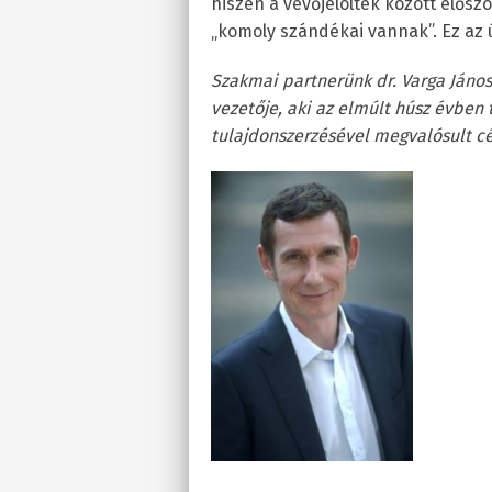
hiszen a vevőjelöltek között előszö
„komoly szándékai vannak”. Ez az ú
Szakmai partnerünk dr. Varga János
vezetője, aki az elmúlt húsz évben
tulajdonszerzésével megvalósult cé