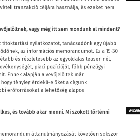
ételi tranzakció céljára használja, és ezeket nem
evőjelöltnek, vagy még itt sem mondunk el mindent?
 titoktartási nyilatkozatot, tanácsadónk egy újabb
klődőnek, az információs memorandumot. Ez a 15-30
tabb és részletesebb az egyoldalas teaser-nél,
 tevékenységét, piaci pozícióját, főbb pénzügyi
eit. Ennek alapján a vevőjelöltek már
 hogy tényleg érdekli-e őket a cégünk
bi erőforrásokat a lehetőség alapos
FACEB
elkes, és tovább akar menni. Mi szokott történni
s memorandum áttanulmányozását követően sokszor