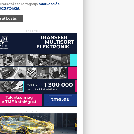
liratkozással elfogadja
adatkezelési
koztatónkat
.
iratkozás
HIRDETÉS
HIRDETÉS