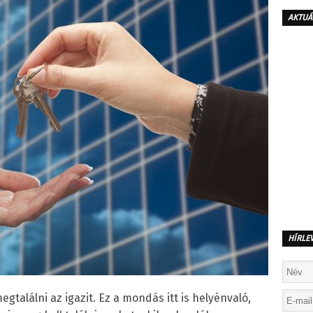
AKTUÁ
HÍRLE
alálni az igazit. Ez a mondás itt is helyénvaló,