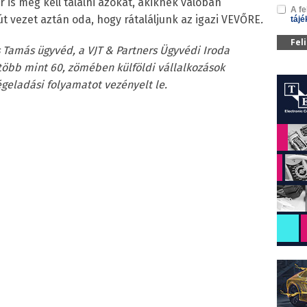
r is meg kell találni azokat, akiknek valóban
A fe
t vezet aztán oda, hogy rátaláljunk az igazi VEVŐRE
.
tájé
Fel
 Tamás ügyvéd, a VJT & Partners Ügyvédi Iroda
 több mint 60, zömében külföldi vállalkozások
geladási folyamatot vezényelt le.