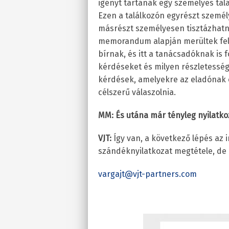
igényt tartanak egy személyes tal
Ezen a találkozón egyrészt szemé
másrészt személyesen tisztázhatn
memorandum alapján merültek fel.
bírnak, és itt a tanácsadóknak is 
kérdéseket és milyen részletessé
kérdések, amelyekre az eladónak c
célszerű válaszolnia.
MM: És utána már tényleg nyilatkoz
VJT:
Így van, a következő lépés az i
szándéknyilatkozat megtétele, de
vargajt@vjt-partners.com