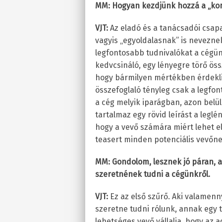
MM: Hogyan kezdjünk hozzá a „kom
VJT:
Az eladó és a tanácsadói csapat
vagyis „egyoldalasnak” is neveznek
legfontosabb tudnivalókat a cégün
kedvcsináló, egy lényegre törő össz
hogy bármilyen mértékben érdekli
összefoglaló tényleg csak a legfo
a cég melyik iparágban, azon bel
tartalmaz egy rövid leírást a legl
hogy a vevő számára miért lehet e
teasert minden potenciális vevőnek
MM: Gondolom, lesznek jó páran, 
szeretnének tudni a cégünkről.
VJT:
Ez az első szűrő. Aki valamenny
szeretne tudni rólunk, annak egy ti
lehetséges vevő vállalja, hogy az a