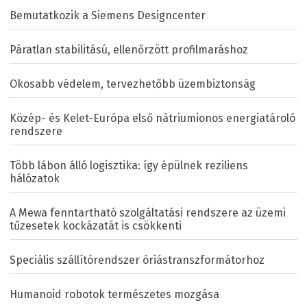
Bemutatkozik a Siemens Designcenter
Páratlan stabilitású, ellenőrzött profilmaráshoz
Okosabb védelem, tervezhetőbb üzembiztonság
Közép- és Kelet-Európa első nátriumionos energiatároló
rendszere
Több lábon álló logisztika: így épülnek reziliens
hálózatok
A Mewa fenntartható szolgáltatási rendszere az üzemi
tűzesetek kockázatát is csökkenti
Speciális szállítórendszer óriástranszformátorhoz
Humanoid robotok természetes mozgása