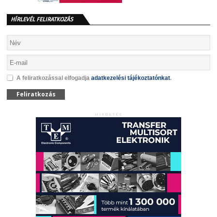
HÍRLEVÉL FELIRATKOZÁS
A feliratkozással elfogadja
adatkezelési tájékoztatónkat
.
Feliratkozás
HIRDETÉS