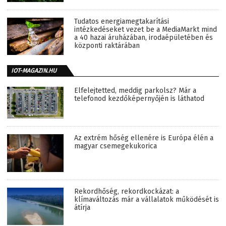
Tudatos energiamegtakarítási
intézkedéseket vezet be a MediaMarkt mind
a 40 hazai áruházában, irodaépületében és
központi raktárában
IOT-MAGAZIN.HU
Elfelejtetted, meddig parkolsz? Már a
telefonod kezdőképernyőjén is láthatod
Az extrém hőség ellenére is Európa élén a
magyar csemegekukorica
Rekordhőség, rekordkockázat: a
klímaváltozás már a vállalatok működését is
átírja