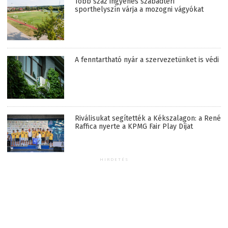
Több száz ingyenes szabadtéri
sporthelyszín várja a mozogni vágyókat
A fenntartható nyár a szervezetünket is védi
Riválisukat segítették a Kékszalagon: a René
Raffica nyerte a KPMG Fair Play Díjat
HIRDETÉS