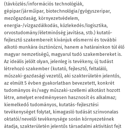
(távközlés/információs technológiák,
gépipar/járműipar, biotechnológia/gyógyszeripar,
mezőgazdaság, környezetvédelem,
energia-/vízgazdálkodás, közlekedés/logisztika,
orvostudomány/életminőség javítása, stb.) kutató-
fejlesztő szakembereit kívánjuk elismerni és további
alkotó munkára ösztönözni, hanem a határainkon túl élő
magyar nemzetiségű, magyarul tudó szakembereket is.
Az ideális jelölt olyan, jelenleg is tevékeny, új tudást
létrehozó szakember (kutató, fejlesztő, feltaláló,
műszaki-gazdasági vezető), aki szakterületén jelentős,
az elmúlt 5 évben gyakorlatban bevezetett, konkrét
tudományos és/vagy műszaki-szellemi alkotást hozott
létre, amelyet eredményesen hasznosít és alkalmaz;
kiemelkedő tudományos, kutatás-fejlesztési
tevékenységet folytat, kimagasló tudását színvonalas
oktatói/nevelői tevékenysége során környezetének
átadja, szakterületén jelentős társadalmi aktivitást fejt