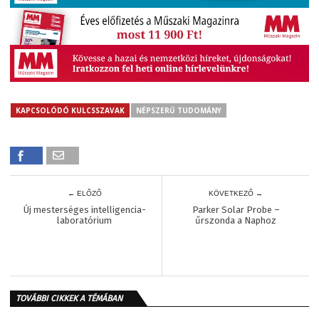
KAPCSOLÓDÓ KULCSSZAVAK
NÉPSZERŰ TUDOMÁNY
← ELŐZŐ
KÖVETKEZŐ →
Új mesterséges intelligencia-
Parker Solar Probe –
laboratórium
űrszonda a Naphoz
TOVÁBBI CIKKEK A TÉMÁBAN