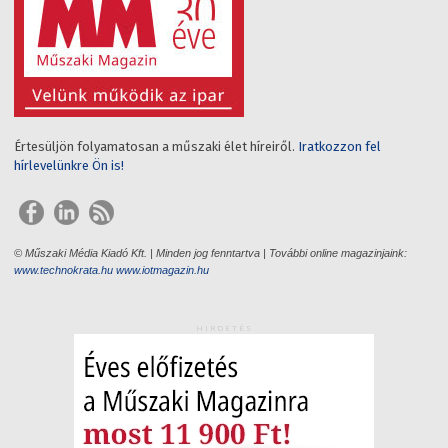
Értesüljön folyamatosan a műszaki élet híreiről.
Iratkozzon fel
hírlevelünkre Ön is!
© Műszaki Média Kiadó Kft. | Minden jog fenntartva | További online magazinjaink:
www.technokrata.hu
www.iotmagazin.hu
HIRDETÉS