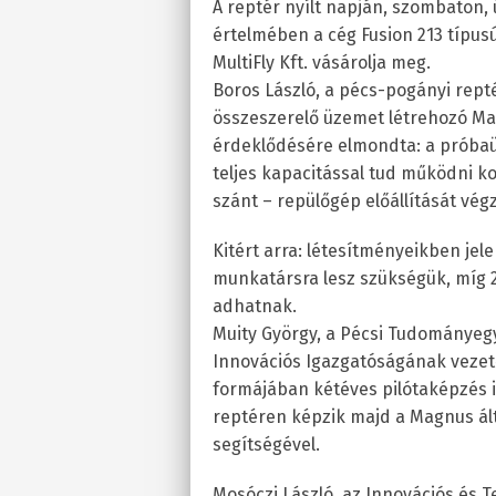
A reptér nyílt napján, szombaton,
értelmében a cég Fusion 213 típus
MultiFly Kft. vásárolja meg.
Boros László, a pécs-pogányi repté
összeszerelő üzemet létrehozó Mag
érdeklődésére elmondta: a próba
teljes kapacitással tud működni k
szánt – repülőgép előállítását végz
Kitért arra: létesítményeikben je
munkatársra lesz szükségük, míg 
adhatnak.
Muity György, a Pécsi Tudománye
Innovációs Igazgatóságának vezető
formájában kétéves pilótaképzés i
reptéren képzik majd a Magnus által
segítségével.
Mosóczi László, az Innovációs és T