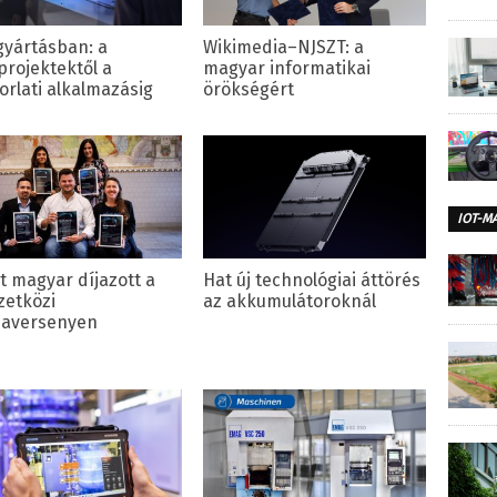
 gyártásban: a
Wikimedia–NJSZT: a
projektektől a
magyar informatikai
orlati alkalmazásig
örökségért
IOT-M
t magyar díjazott a
Hat új technológiai áttörés
etközi
az akkumulátoroknál
aversenyen