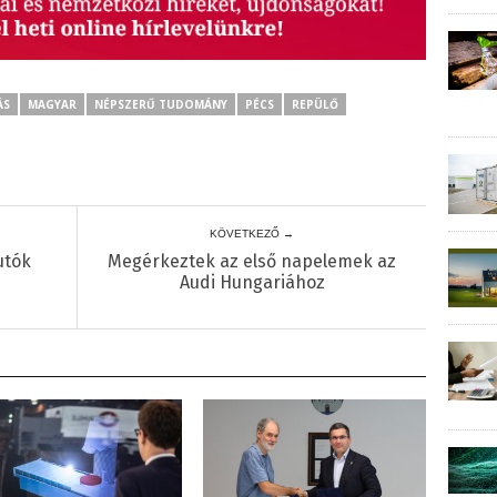
ÁS
MAGYAR
NÉPSZERŰ TUDOMÁNY
PÉCS
REPÜLŐ
KÖVETKEZŐ →
utók
Megérkeztek az első napelemek az
Audi Hungariához