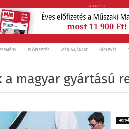
HIRDETÉS
ESEMÉNY
ELŐFIZETÉS
MÉDIAAJÁNLAT
HÍRLEVÉL
k a magyar gyártású r
AKTUÁ