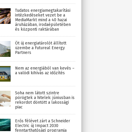
Tudatos energiamegtakarítási
intézkedéseket vezet be a
MediaMarkt mind a 40 hazai
áruházában, irodaépületében
és központi raktárában
Öt új energiatárolót állított
üzembe a Futureal Energy
Partners
Nem az energiából van kevés –
a valódi kihívás az időzítés
Soha nem látott szintre
pörögtek a hitelek: júniusban is
rekordot döntött a lakossági
piac
Erős félévet zárt a Schneider
Electric új Impact 2030
fenntarthatósági programja