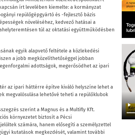
k kapcsán írt levelében kiemelte: a kormányzat
gányi repülőgépgyártó és -fejlesztő bázis
képességek növeléséhez, kedvező hatásai a
kahelyteremtésen túl az oktatási együttműködésben
ásának egyik alapvető feltétele a közlekedési
 hiszen a jobb megközelíthetőséggel jobban
degenforgalmi adottságok, megerősödhet az ipari
ér az ipari háttérre építve kiváló helyszíne lehet a
vek megvalósulása lehetővé teheti a repülőklubok
szegzés szerint a Magnus és a Multifly Kft.
ós környezetet biztosít a Pécsi
elöltek számára, hanem elősegíti a személyzettel
gügyi kutatások megkezdését, valamint további