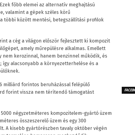
 Ezek főbb elemei az alternatív meghajtású
e, valamint a gépek széles körű
 többi között mentési, betegszállítási profilok
nt a cég a világon először fejlesztett ki kompozit
ülőgépet, amely műrepülésre alkalmas. Emellett
ely nem kerozinnal, hanem benzinnel működik, és
; így alacsonyabb a környezetterhelése és a
pülőknek.
 milliárd forintos beruházással felépülő
FACEB
árd forint vissza nem térítendő támogatást
nt 5000 négyzetméteres kompozitelem-gyártó üzem
etméteres összeszerelő üzem és egy 300
t. A kisebb gyártórészben tavaly október végén