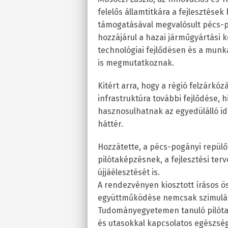
felelős államtitkára a fejlesztése
támogatásával megvalósult pécs-po
hozzájárul a hazai járműgyártási 
technológiai fejlődésen és a mun
is megmutatkoznak.
Kitért arra, hogy a régió felzárkóz
infrastruktúra további fejlődése,
hasznosulhatnak az egyedülálló i
háttér.
Hozzátette, a pécs-pogányi repülőt
pilótaképzésnek, a fejlesztési ter
újjáélesztését is.
A rendezvényen kiosztott írásos ös
együttműködése nemcsak szimuláci
Tudományegyetemen tanuló pilótaj
és utasokkal kapcsolatos egészsé