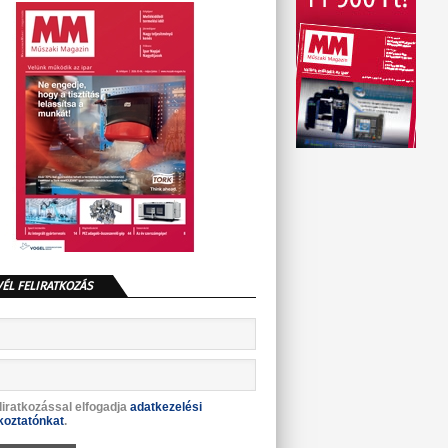
VÉL FELIRATKOZÁS
liratkozással elfogadja
adatkezelési
koztatónkat
.