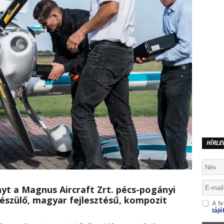
HÍRLE
yt a Magnus Aircraft Zrt. pécs-pogányi
észülő, magyar fejlesztésű, kompozit
A fe
tájé