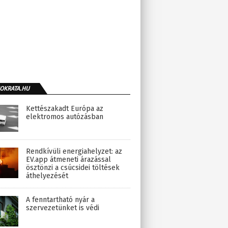
OKRATA.HU
Kettészakadt Európa az
elektromos autózásban
Rendkívüli energiahelyzet: az
EV.app átmeneti árazással
ösztönzi a csúcsidei töltések
áthelyezését
A fenntartható nyár a
szervezetünket is védi