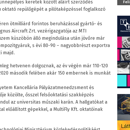
 ünnepélyes keretek között aláírt szerződés
Fel
ú oktató repülőgépét a pilótaképzéssel foglalkozó
ren ötmilliárd forintos beruházással gyártó- és
nus Aircraft Zrt. vezérigazgatója az MTI
üzem küszöbön álló megindulása után jövőre már
ompozitgyáruk, s évi 80-90 – nagyobbrészt exportra
i majd.
lenleg hetvenen dolgoznak, az év végén már 110-120
2020 második felében akár 150 embernek is munkát
gyetem Kancellária Pályázatmenedzsment és
je közölte, ősszel felsőoktatási szakképzés
ndul az universitas műszaki karán. A hallgatókat a
 előállított gépekkel, a MultiFly Kft. oktatóinak
echnológiai Minisztérium közlekedéspolitikáért