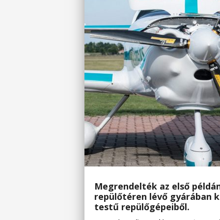
Megrendelték az első példán
repülőtéren lévő gyárában k
testű repülőgépeiből.