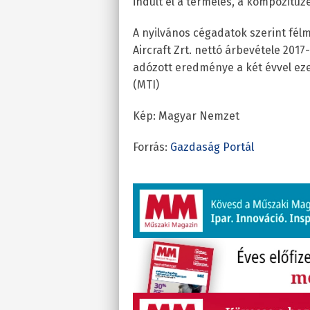
indult el a termelés, a kompozit
A nyilvános cégadatok szerint félm
Aircraft Zrt. nettó árbevétele 2017-
adózott eredménye a két évvel ezelőt
(MTI)
Kép: Magyar Nemzet
Forrás:
Gazdaság Portál