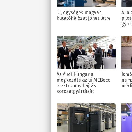
Új, egységes magyar
AI a
kutatóhálózat jöhet létre
pilot
gyak
Az Audi Hungaria
Ismé
megkezdte az új MEBeco
nemz
elektromos hajtás
médi
sorozatgyártását