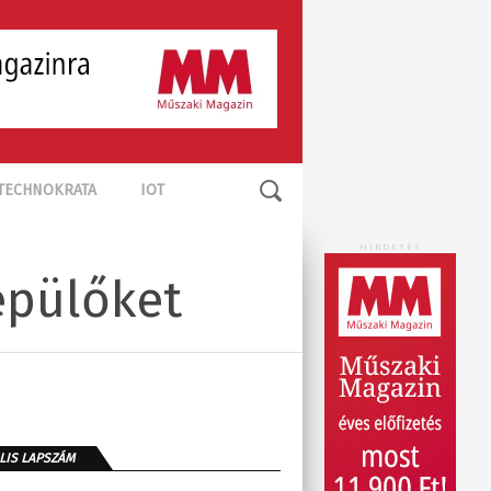
TECHNOKRATA
IOT
HIRDETÉS
epülőket
LIS LAPSZÁM