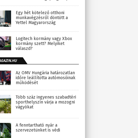
Egy hét kötelező otthoni
munkavégzésről döntött a
Yettel Magyarország
Logitech kormány vagy Xbox
kormány szett? Melyiket
válaszd?
AGAZIN.HU
Az OMV Hungária határozatlan
időre leállította autómosóinak
működését
Több száz ingyenes szabadtéri
sporthelyszín várja a mozogni
vágyókat
A fenntartható nyár a
szervezetünket is védi