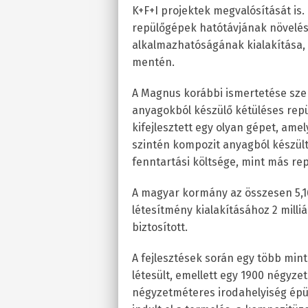
K+F+I projektek megvalósítását is.
repülőgépek hatótávjának növelés
alkalmazhatóságának kialakítása, a
mentén.
A Magnus korábbi ismertetése szeri
anyagokból készülő kétüléses rep
kifejlesztett egy olyan gépet, am
szintén kompozit anyagból készült
fenntartási költsége, mint más re
A magyar kormány az összesen 5,16
létesítmény kialakításához 2 milli
biztosított.
A fejlesztések során egy több mi
létesült, emellett egy 1900 négyz
négyzetméteres irodahelyiség épül