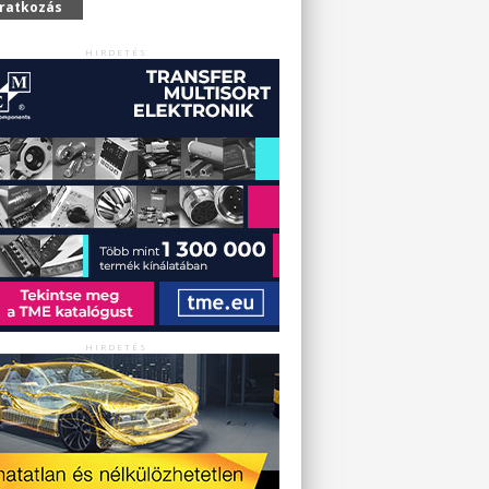
iratkozás
HIRDETÉS
HIRDETÉS