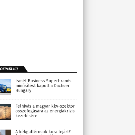
OKRATA.HU
Ismét Business Superbrands
minősítést kapott a Dachser
Hungary
Felhívás a magyar kkv-szektor
összefogására az energiakrízis
kezelésére
A kékgallérosok kora lejárt?