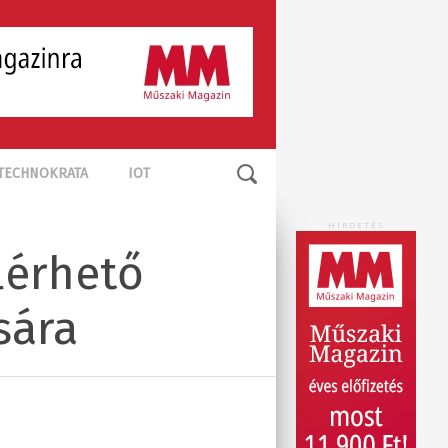
TECHNOKRATA
IOT
HIRDETÉS
lérhető
sára