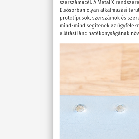
szerszámacél. A Metal X rendszer
Elsősorban olyan alkalmazási terü
prototípusok, szerszámok és szer
mind-mind segítenek az ügyfelekn
ellátási lánc hatékonyságának nö