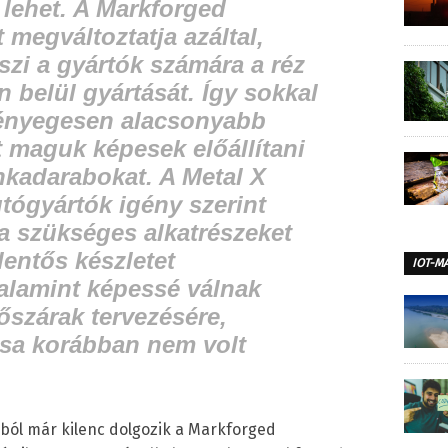
s lehet. A Markforged
megváltoztatja azáltal,
szi a gyártók számára a réz
n belül gyártását. Így sokkal
ényegesen alacsonyabb
t maguk képesek előállítani
kadarabokat. A Metal X
utógyártók igény szerint
a szükséges alkatrészeket
lentős készletet
IOT-M
alamint képessé válnak
őszárak tervezésére,
ása korábban nem volt
ából már kilenc dolgozik a Markforged