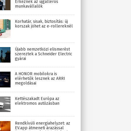
Érkeznek az újgalléros
munkavállalók
Korhatár, sisak, biztosítás: új
korszak jöhet az e-rollereknél
Újabb nemzetközi elismerést
szereztek a Schneider Electric
gyárai
A HONOR mobilokra is
elérhetők lesznek az ARRI
megoldásai
Kettészakadt Európa az
elektromos autózásban
Rendkívüli energiahelyzet: az
EV.app átmeneti árazással