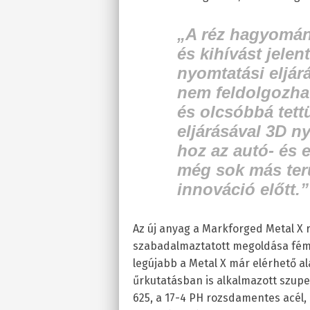
„A réz hagyomá
és kihívást jelen
nyomtatási eljár
nem feldolgozha
és olcsóbbá tett
eljárásával 3D n
hoz az autó- és e
még sok más terül
innováció előtt.”
Az új anyag a Markforged Metal X 
szabadalmaztatott megoldása féme
legújabb a Metal X már elérhető a
űrkutatásban is alkalmazott szuper
625, a 17-4 PH rozsdamentes acél,