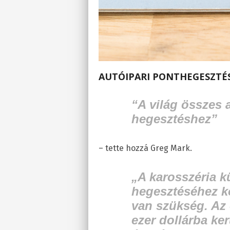
AUTÓIPARI PONTHEGESZTÉ
“A világ összes 
hegesztéshez”
– tette hozzá Greg Mark.
„A karosszéria 
hegesztéséhez k
van szükség. Az
ezer dollárba ke