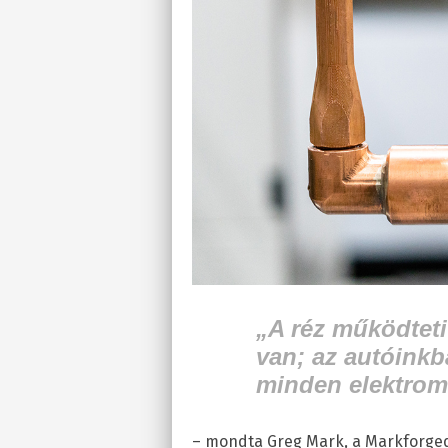
„A réz működteti
van; az autóinkb
minden elektrom
– mondta Greg Mark, a Markforged 