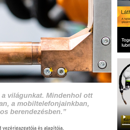
 a világunkat. Mindenhol ott
an, a mobiltelefonjainkban,
os berendezésben.”
vezérigazgatója és alapítója.