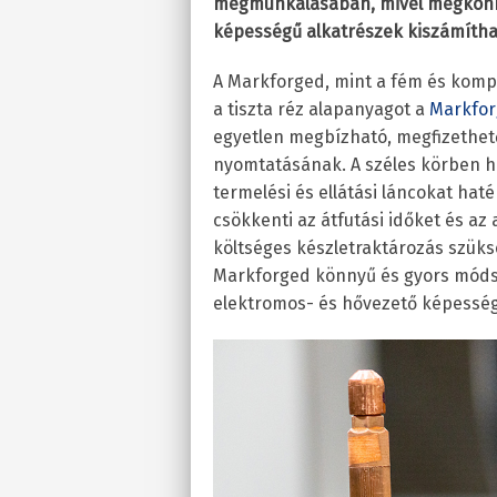
megmunkálásában, mivel megkönnyí
képességű alkatrészek kiszámítha
A Markforged, mint a fém és kompo
a tiszta réz alapanyagot a
Markfor
egyetlen megbízható, megfizethető
nyomtatásának. A széles körben h
termelési és ellátási láncokat ha
csökkenti az átfutási időket és az
költséges készletraktározás szüks
Markforged könnyű és gyors módsze
elektromos- és hővezető képesség