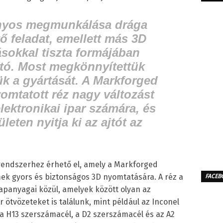
nyos megmunkálása drága
tő feladat, emellett más 3D
ásokkal tiszta formájában
tó. Most megkönnyítettük
ük a gyártását. A Markforged
yomtatott réz nagy változást
lektronikai ipar számára, és
eten nyitja ki az ajtót az
rendszerhez érhető el, amely a Markforged
k gyors és biztonságos 3D nyomtatására. A réz a
FACEB
lapanyagai közül, amelyek között olyan az
 ötvözeteket is találunk, mint például az Inconel
 a H13 szerszámacél, a D2 szerszámacél és az A2