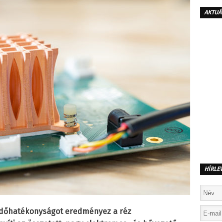
AKTUÁ
HÍRLE
 időhatékonyságot eredményez a réz