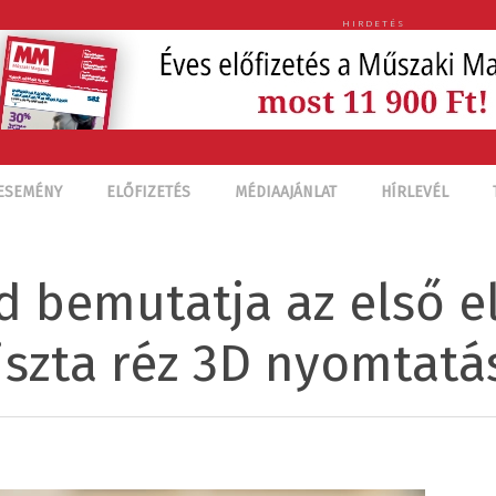
HIRDETÉS
ESEMÉNY
ELŐFIZETÉS
MÉDIAAJÁNLAT
HÍRLEVÉL
d bemutatja az első e
iszta réz 3D nyomtatá