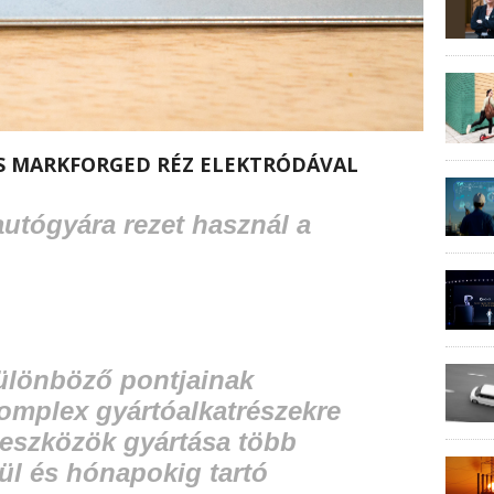
S MARKFORGED RÉZ ELEKTRÓDÁVAL
autógyára rezet használ a
különböző pontjainak
omplex gyártóalkatrészekre
 eszközök gyártása több
rül és hónapokig tartó