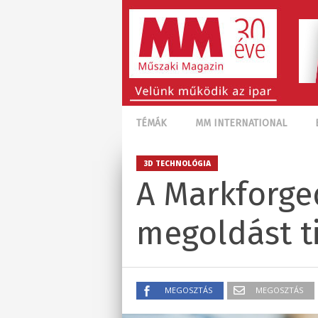
TÉMÁK
MM INTERNATIONAL
3D TECHNOLÓGIA
A Markforge
megoldást t
MEGOSZTÁS
MEGOSZTÁS