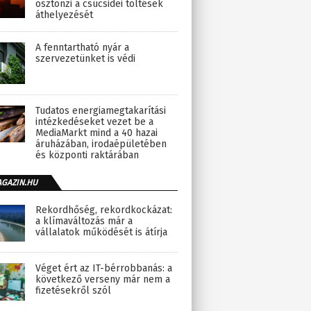
ösztönzi a csúcsidei töltések
áthelyezését
A fenntartható nyár a
szervezetünket is védi
Tudatos energiamegtakarítási
intézkedéseket vezet be a
MediaMarkt mind a 40 hazai
áruházában, irodaépületében
és központi raktárában
AGAZIN.HU
Rekordhőség, rekordkockázat:
a klímaváltozás már a
vállalatok működését is átírja
Véget ért az IT-bérrobbanás: a
következő verseny már nem a
fizetésekről szól