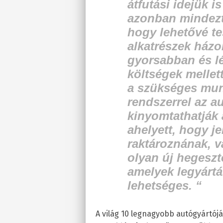
átfutási idejük i
azonban mindezt 
hogy lehetővé te
alkatrészek házo
gyorsabban és l
költségek mellet
a szükséges mun
rendszerrel az a
kinyomtathatják 
ahelyett, hogy je
raktároznának, v
olyan új hegeszt
amelyek legyárt
lehetséges. “
A világ 10 legnagyobb autógyártój