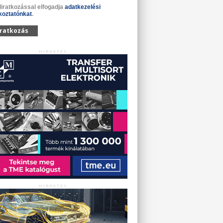
liratkozással elfogadja
adatkezelési
koztatónkat
.
iratkozás
HIRDETÉS
HIRDETÉS