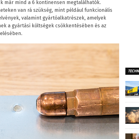
ek már mind a 6 kontinensen megtalálhatók.
leteken van rá szükség, mint például funkcionális
elvények, valamint gyártóalkatrészek, amelyek
ek a gyártási költségek csökkentésében és az
velésében.
TECHN