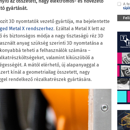
ti az összetett, nagy elektromos- és hővezető
A fe
tó gyártását.
tájé
Fel
zit 3D nyomtatók vezető gyártója, ma bejelentette
ged Metal X rendszerhez
. Ezáltal a Metal X lett az
 és biztonságos módja a nagy tisztaságú réz 3D
asznált anyag szükség szerinti 3D nyomtatása a
tékonyabbá teheti a felhasználók számára –
 alkatrészköltségeket, valamint kiküszöböli a
égességét. A mától elérhető, új alapanyaggal a
rt kínál a geometriailag összetett, nagy
gel rendelkező rézalkatrészek gyártására.