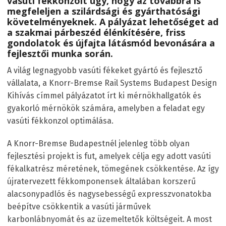
vasúti fékkonzolt úgy, hogy az továbbra is
megfeleljen a szilárdsági és gyárthatósági
követelményeknek. A pályázat lehetőséget ad
a szakmai párbeszéd élénkítésére, friss
gondolatok és újfajta látásmód bevonására a
fejlesztői munka során.
A világ legnagyobb vasúti fékeket gyártó és fejlesztő
vállalata, a Knorr-Bremse Rail Systems Budapest Design
Kihívás címmel pályázatot írt ki mérnökhallgatók és
gyakorló mérnökök számára, amelyben a feladat egy
vasúti fékkonzol optimálása.
A Knorr-Bremse Budapestnél jelenleg több olyan
fejlesztési projekt is fut, amelyek célja egy adott vasúti
fékalkatrész méretének, tömegének csökkentése. Az így
újratervezett fékkomponensek általában korszerű
alacsonypadlós és nagysebességű expresszvonatokba
beépítve csökkentik a vasúti járművek
karbonlábnyomát és az üzemeltetők költségeit. A most