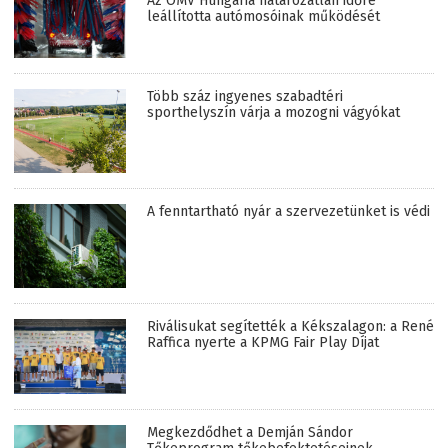
Az OMV Hungária határozatlan időre
leállította autómosóinak működését
Több száz ingyenes szabadtéri
sporthelyszín várja a mozogni vágyókat
A fenntartható nyár a szervezetünket is védi
Riválisukat segítették a Kékszalagon: a René
Raffica nyerte a KPMG Fair Play Díjat
Megkezdődhet a Demján Sándor