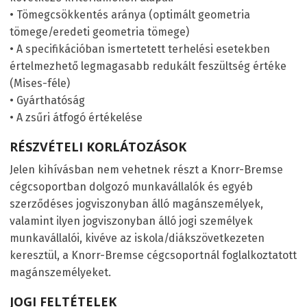
• Tömegcsökkentés aránya (optimált geometria
tömege/eredeti geometria tömege)
• A specifikációban ismertetett terhelési esetekben
értelmezhető legmagasabb redukált feszültség értéke
(Mises-féle)
• Gyárthatóság
• A zsűri átfogó értékelése
RÉSZVÉTELI KORLÁTOZÁSOK
Jelen kihívásban nem vehetnek részt a Knorr-Bremse
cégcsoportban dolgozó munkavállalók és egyéb
szerződéses jogviszonyban álló magánszemélyek,
valamint ilyen jogviszonyban álló jogi személyek
munkavállalói, kivéve az iskola/diákszövetkezeten
keresztül, a Knorr-Bremse cégcsoportnál foglalkoztatott
magánszemélyeket.
JOGI FELTÉTELEK