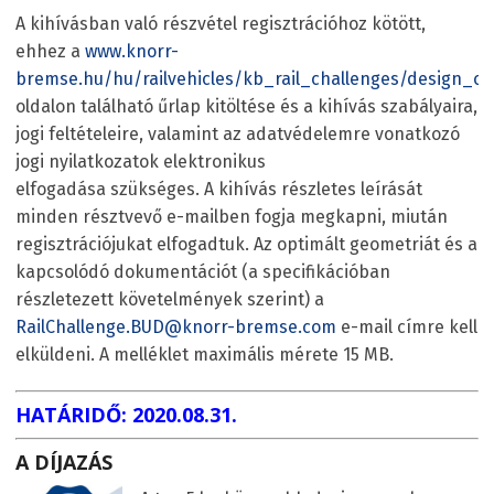
A kihívásban való részvétel regisztrációhoz kötött,
ehhez a
www.knorr-
bremse.hu/hu/railvehicles/kb_rail_challenges/design_ch
oldalon található űrlap kitöltése és a kihívás szabályaira,
jogi feltételeire, valamint az adatvédelemre vonatkozó
jogi nyilatkozatok elektronikus
elfogadása szükséges. A kihívás részletes leírását
minden résztvevő e-mailben fogja megkapni, miután
regisztrációjukat elfogadtuk. Az optimált geometriát és a
kapcsolódó dokumentációt (a specifikációban
részletezett követelmények szerint) a
RailChallenge.BUD@knorr-bremse.com
e-mail címre kell
elküldeni. A melléklet maximális mérete 15 MB.
HATÁRIDŐ: 2020.08.31.
A DÍJAZÁS