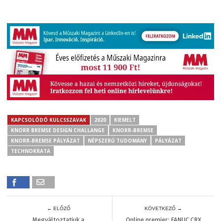
KAPCSOLÓDÓ KULCSSZAVAK
2020
KIEMELT
KNORR BREMSE DESIGN CHALLANGE
KNORR-BREMSE
KNORR-BREMSE PÁLYÁZAT
NÉPSZERŰ TUDOMÁNY
PÁLYÁZAT
TECHNOKRATA
← ELŐZŐ
KÖVETKEZŐ →
Megváltoztatjuk a
Online premier: FANUC CRX