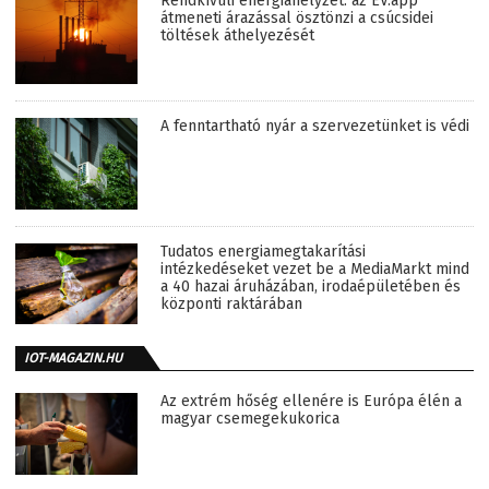
Rendkívüli energiahelyzet: az EV.app
átmeneti árazással ösztönzi a csúcsidei
töltések áthelyezését
A fenntartható nyár a szervezetünket is védi
Tudatos energiamegtakarítási
intézkedéseket vezet be a MediaMarkt mind
a 40 hazai áruházában, irodaépületében és
központi raktárában
IOT-MAGAZIN.HU
Az extrém hőség ellenére is Európa élén a
magyar csemegekukorica