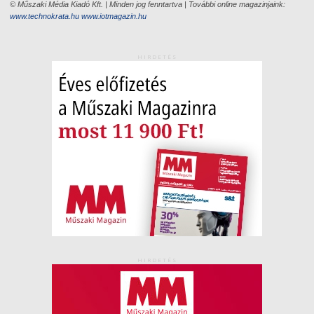
© Műszaki Média Kiadó Kft. | Minden jog fenntartva | További online magazinjaink:
www.technokrata.hu
www.iotmagazin.hu
HIRDETÉS
HIRDETÉS