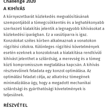
Challenge 2020
A KIHÍVÁS
A környezetbarát közlekedés megvalósításának
szempontjából a tömegcsökkentés és a leghatékonyabb
szerkezeti kialakítás jelentik a legnagyobb kihívásokat a
közlekedési iparágban. Ez a vasútiparra is igaz.
Konzolokat széles körben alkalmaznak a vonatokon
rögzítési célokra. Különleges rögzítési követelmények
esetén ezeknek a konzoloknak a kialakítása rendkívüli
kihívást jelenthet a szilárdság, a merevség és a tömeg
közti kompromisszum megtalálása kapcsán. A kihívás
résztvevőinek feladata egy konzol optimálása. Az
optimálási feladat célja, az alkatrész tömegének
minimalizálása úgy, hogy a megadott mechanikai
szilárdsági és gyárthatósági követelmények is
teljesülnek.
RÉSZVÉTEL