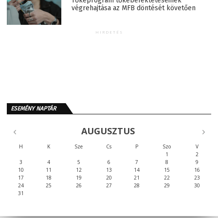
Tőkeprogram tőkebefektetéseinek
végrehajtása az MFB döntését követően
HIRDETÉS
ESEMÉNY NAPTÁR
AUGUSZTUS
H
K
Sze
Cs
P
Szo
V
1
2
3
4
5
6
7
8
9
10
11
12
13
14
15
16
17
18
19
20
21
22
23
24
25
26
27
28
29
30
31