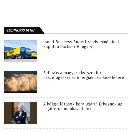
TECHNOKRATA.HU
Ismét Business Superbrands minősítést
kapott a Dachser Hungary
Felhívás a magyar kkv-szektor
összefogására az energiakrízis kezelésére
A kékgallérosok kora lejárt? Érkeznek az
újgalléros munkavállalók