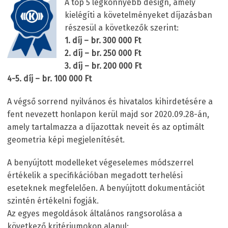
A top 5 legkönnyebb design, amely
kielégíti a követelményeket díjazásban
részesül a következők szerint:
1. díj – br. 300 000 Ft
2. díj – br. 250 000 Ft
3. díj – br. 200 000 Ft
4-5. díj – br. 100 000 Ft
A végső sorrend nyilvános és hivatalos kihirdetésére a
fent nevezett honlapon kerül majd sor 2020.09.28-án,
amely tartalmazza a díjazottak neveit és az optimált
geometria képi megjelenítését.
A benyújtott modelleket végeselemes módszerrel
értékelik a specifikációban megadott terhelési
eseteknek megfelelően. A benyújtott dokumentációt
szintén értékelni fogják.
Az egyes megoldások általános rangsorolása a
következő kritériumokon alapul: