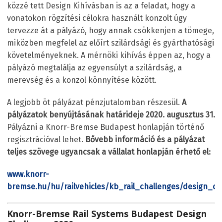
közzé tett Design Kihívásban is az a feladat, hogy a
vonatokon rögzítési célokra használt konzolt úgy
tervezze át a pályázó, hogy annak csökkenjen a tömege,
miközben megfelel az előírt szilárdsági és gyárthatósági
követelményeknek. A mérnöki kihívás éppen az, hogy a
pályázó megtalálja az egyensúlyt a szilárdság, a
merevség és a konzol könnyítése között.
A legjobb öt pályázat pénzjutalomban részesül.
A
pályázatok benyújtásának határideje 2020. augusztus 31.
Pályázni a Knorr-Bremse Budapest honlapján történő
regisztrációval lehet.
Bővebb információ és a pályázat
teljes szövege ugyancsak a vállalat honlapján érhető el:
www.knorr-
bremse.hu/hu/railvehicles/kb_rail_challenges/design_ch
Knorr-Bremse Rail Systems Budapest Design