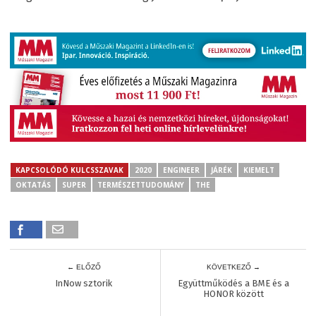
KAPCSOLÓDÓ KULCSSZAVAK
2020
ENGINEER
JÁRÉK
KIEMELT
OKTATÁS
SUPER
TERMÉSZETTUDOMÁNY
THE
← ELŐZŐ
KÖVETKEZŐ →
InNow sztorik
Együttműködés a BME és a
HONOR között