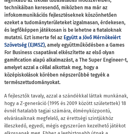
leginkább az iskolai tudásátadás módszereiben,
technikáiban keresendő, miközben ma már az
infokommunikációs fejlesztéseknek köszönhetően
ezeket a tudományterületeket izgalmasan, érdekesen,
és legfőképpen játékosan is be lehetne a fiataloknak
mutatni. Ezt ismerte fel az
Együtt a Jövő Mérnökeiért
Szövetség (EJMSZ)
, amely együttműködésben a Games
For Business csapatával elkészítette az első olyan
gamification alapú alkalmazást, a The Super Engineer-t,
amelyet azzal a céllal alkottak meg, hogy a
középiskolások körében népszerűbbé tegyék a
természettudományokat.
A fejlesztők tavaly, azzal a szándékkal láttak munkának,
hogy a Z-generáció (1995 és 2009 között születettek) 18
évnél fiatalabb tagjai számára, élményközpontú,
elvárásaiknak megfelelő, az érettségi szintjükhöz
illeszkedő, egyedi, mégis egyszerűen kezelhető játékot
alkossanak meg. Ehhez a legbiztosabb útnak a