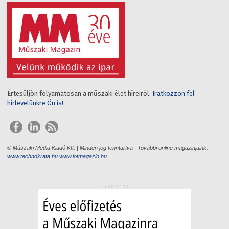
Értesüljön folyamatosan a műszaki élet híreiről.
Iratkozzon fel
hírlevelünkre Ön is!
© Műszaki Média Kiadó Kft. | Minden jog fenntartva | További online magazinjaink:
www.technokrata.hu
www.iotmagazin.hu
HIRDETÉS