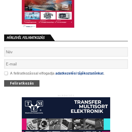
HÍRLEVÉL FELIRATKOZÁS
A feliratkozással elfogadja
adatkezelési tájékoztatónkat
.
Feliratkozás
HIRDETÉS