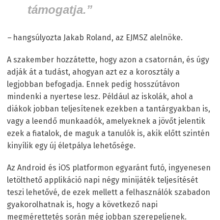
támogatja.”
–
hangsúlyozta Jakab Roland, az EJMSZ alelnöke.
A szakember hozzátette, hogy azon a csatornán, és úgy
adják át a tudást, ahogyan azt ez a korosztály a
legjobban befogadja. Ennek pedig hosszútávon
mindenki a nyertese lesz. Például az iskolák, ahol a
diákok jobban teljesítenek ezekben a tantárgyakban is,
vagy a leendő munkaadók, amelyeknek a jövőt jelentik
ezek a fiatalok, de maguk a tanulók is, akik előtt szintén
kinyílik egy új életpálya lehetősége.
Az Android és iOS platformon egyaránt futó, ingyenesen
letölthető applikáció napi négy minijáték teljesítését
teszi lehetővé, de ezek mellett a felhasználók szabadon
gyakorolhatnak is, hogy a következő napi
megmérettetés során még jobban szerepeljenek.