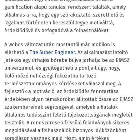
gamification alapú tanulási rendszert találták, amely
alkalmas arra, hogy egy szórakoztató, szerethető és
izgalmas történeten keresztül tegye motiválttá,
érdeklődővé és befogadóvá a felhasználókat.
A webes változat után mostantól már mobilon is
elérhető a
The Super Engineer.
Az alkalmazást letöltő
játékos egy űrhajós bőrébe bújva járhatja be az EJMSZ
univerzumot, és gyűjtögetheti a pontjait úgy, hogy,
különböző nehézségi fokozatba tartozó
természettudományos kérdéseket válaszol meg. A
fejlesztők a motiváció, az érdeklődés fenntartása
érdekében olyan témaköröket állítottak össze az EJMSZ
szakembereinek segítségével, amelyek a fiatalok
általános tudásszint feletti tájékozottságának meglétét
tesztelik. A rendszeresen frissülő feladványok sikeres
megoldásával a felhasználók bizonyos időközönként
sorsoláson vesznek majd részt, amin értékes