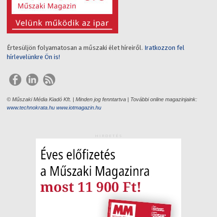
Értesüljön folyamatosan a műszaki élet híreiről.
Iratkozzon fel
hírlevelünkre Ön is!
© Műszaki Média Kiadó Kft. | Minden jog fenntartva | További online magazinjaink:
www.technokrata.hu
www.iotmagazin.hu
HIRDETÉS