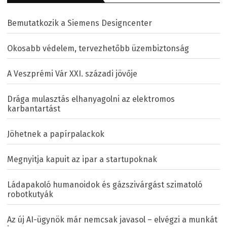
Bemutatkozik a Siemens Designcenter
Okosabb védelem, tervezhetőbb üzembiztonság
A Veszprémi Vár XXI. századi jövője
Drága mulasztás elhanyagolni az elektromos
karbantartást
Jöhetnek a papírpalackok
Megnyitja kapuit az ipar a startupoknak
Ládapakoló humanoidok és gázszivárgást szimatoló
robotkutyák
Az új AI-ügynök már nemcsak javasol – elvégzi a munkát