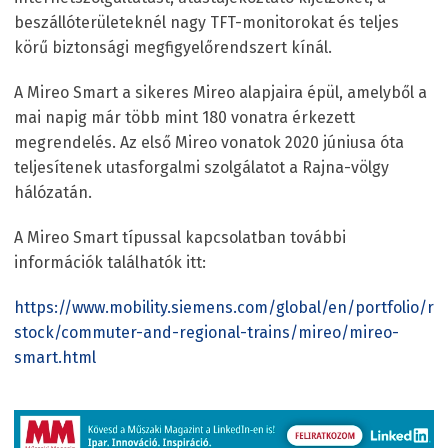
beszállóterületeknél nagy TFT-monitorokat és teljes
körű biztonsági megfigyelőrendszert kínál.
A Mireo Smart a sikeres Mireo alapjaira épül, amelyből a
mai napig már több mint 180 vonatra érkezett
megrendelés. Az első Mireo vonatok 2020 júniusa óta
teljesítenek utasforgalmi szolgálatot a Rajna-völgy
hálózatán.
A Mireo Smart típussal kapcsolatban további
információk találhatók itt:
https://www.mobility.siemens.com/global/en/portfolio/rail
stock/commuter-and-regional-trains/mireo/mireo-
smart.html