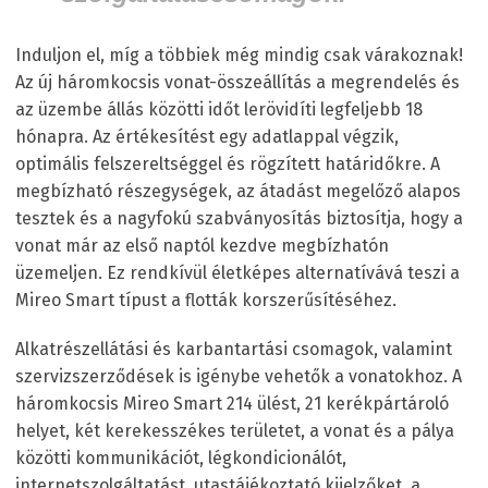
Induljon el, míg a többiek még mindig csak várakoznak!
Az új háromkocsis vonat-összeállítás a megrendelés és
az üzembe állás közötti időt lerövidíti legfeljebb 18
hónapra. Az értékesítést egy adatlappal végzik,
optimális felszereltséggel és rögzített határidőkre. A
megbízható részegységek, az átadást megelőző alapos
tesztek és a nagyfokú szabványosítás biztosítja, hogy a
vonat már az első naptól kezdve megbízhatón
üzemeljen. Ez rendkívül életképes alternatívává teszi a
Mireo Smart típust a flották korszerűsítéséhez.
Alkatrészellátási és karbantartási csomagok, valamint
szervizszerződések is igénybe vehetők a vonatokhoz. A
háromkocsis Mireo Smart 214 ülést, 21 kerékpártároló
helyet, két kerekesszékes területet, a vonat és a pálya
közötti kommunikációt, légkondicionálót,
internetszolgáltatást, utastájékoztató kijelzőket, a