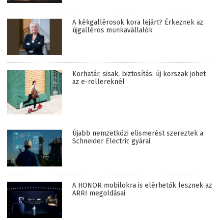
A kékgallérosok kora lejárt? Érkeznek az
újgalléros munkavállalók
Korhatár, sisak, biztosítás: új korszak jöhet
az e-rollereknél
Újabb nemzetközi elismerést szereztek a
Schneider Electric gyárai
A HONOR mobilokra is elérhetők lesznek az
ARRI megoldásai