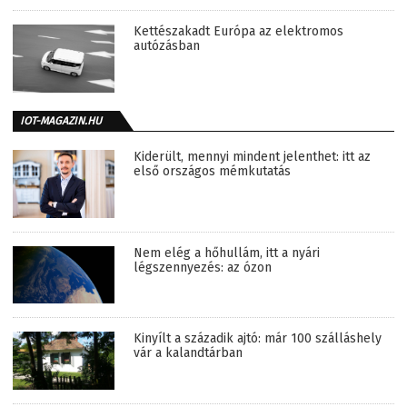
Kettészakadt Európa az elektromos
autózásban
IOT-MAGAZIN.HU
Kiderült, mennyi mindent jelenthet: itt az
első országos mémkutatás
Nem elég a hőhullám, itt a nyári
légszennyezés: az ózon
Kinyílt a századik ajtó: már 100 szálláshely
vár a kalandtárban