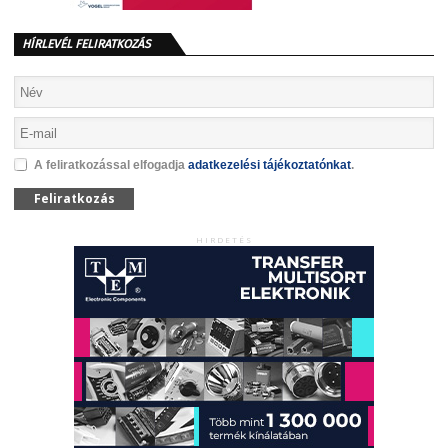
HÍRLEVÉL FELIRATKOZÁS
A feliratkozással elfogadja
adatkezelési tájékoztatónkat
.
Feliratkozás
HIRDETÉS