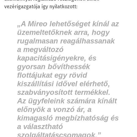
vezérigazgatója így nyilatkozott:
„A Mireo lehetőséget kínál az
üzemeltetőknek arra, hogy
rugalmasan reagálhassanak
a megváltozó
kapacitásigényekre, és
gyorsan bővíthessék
flottájukat egy rövid
kiszállítási idővel elérhető,
szabványosított termékkel.
Az ügyfeleink számára kínált
előnyök a vonzó ár, a
kimagasló megbízhatóság és
a választható
szolgáltatáscsomagok.”