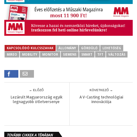
KAPCSOLÓDÓ KULCSSZAVAK
ÁLLOMÁNY
GÖRDÜLŐ
LEHETŐSÉG
MIREO
MOBILITY
MONITOR
SIEMENS
SMART
TFT
VÁLTOZÁS
← ELŐZŐ
KÖVETKEZŐ →
Lezárult Magyarország egyik
A V-Casting technológiai
legnagyobb ötletversenye
innovációja
TOVÁBBI CIKKEK A TÉMÁBAN