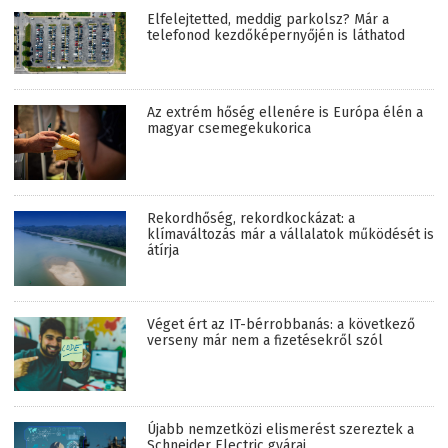
Elfelejtetted, meddig parkolsz? Már a
telefonod kezdőképernyőjén is láthatod
Az extrém hőség ellenére is Európa élén a
magyar csemegekukorica
Rekordhőség, rekordkockázat: a
klímaváltozás már a vállalatok működését is
átírja
Véget ért az IT-bérrobbanás: a következő
verseny már nem a fizetésekről szól
Újabb nemzetközi elismerést szereztek a
Schneider Electric gyárai