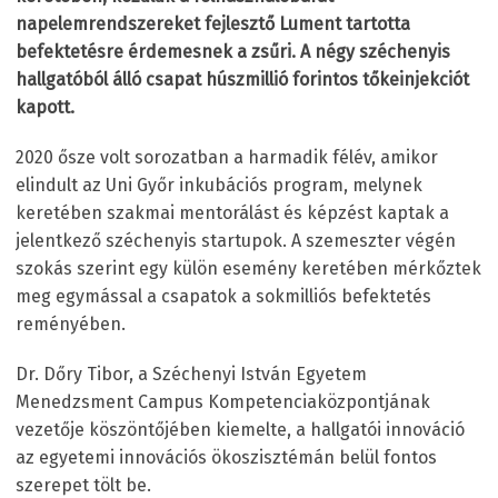
napelemrendszereket fejlesztő Lument tartotta
befektetésre érdemesnek a zsűri. A négy széchenyis
hallgatóból álló csapat húszmillió forintos tőkeinjekciót
kapott.
2020 ősze volt sorozatban a harmadik félév, amikor
elindult az Uni Győr inkubációs program, melynek
keretében szakmai mentorálást és képzést kaptak a
jelentkező széchenyis startupok. A szemeszter végén
szokás szerint egy külön esemény keretében mérkőztek
meg egymással a csapatok a sokmilliós befektetés
reményében.
Dr. Dőry Tibor, a Széchenyi István Egyetem
Menedzsment Campus Kompetenciaközpontjának
vezetője köszöntőjében kiemelte, a hallgatói innováció
az egyetemi innovációs ökoszisztémán belül fontos
szerepet tölt be.