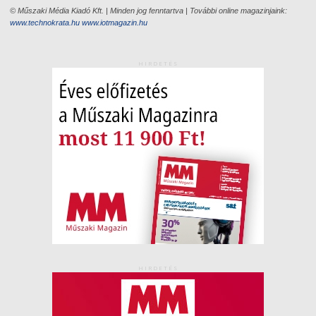
© Műszaki Média Kiadó Kft. | Minden jog fenntartva | További online magazinjaink:
www.technokrata.hu
www.iotmagazin.hu
HIRDETÉS
HIRDETÉS