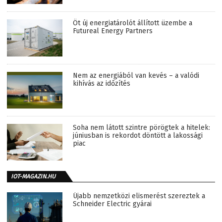
Öt új energiatárolót állított üzembe a
Futureal Energy Partners
Nem az energiából van kevés – a valódi
kihívás az időzítés
Soha nem látott szintre pörögtek a hitelek:
júniusban is rekordot döntött a lakossági
piac
IOT-MAGAZIN.HU
Újabb nemzetközi elismerést szereztek a
Schneider Electric gyárai