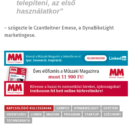
telepíteni, az első
használatkor”
– szögezte le Czantleitner Emese, a DynaBikeLight
marketingese.
KAPCSOLÓDÓ KULCSSZAVAK
CAMPUS
DYNABIKELIGHT
EGYETEM
HIVENTURES
LUMEN
MAGYAR
PROGRAM
STARTUP
SZÉCHENYI
TECHNOKRATA