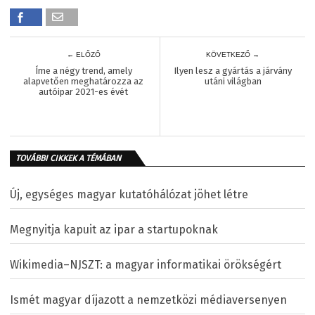
← ELŐZŐ
KÖVETKEZŐ →
Íme a négy trend, amely
Ilyen lesz a gyártás a járvány
alapvetően meghatározza az
utáni világban
autóipar 2021-es évét
TOVÁBBI CIKKEK A TÉMÁBAN
Új, egységes magyar kutatóhálózat jöhet létre
Megnyitja kapuit az ipar a startupoknak
Wikimedia–NJSZT: a magyar informatikai örökségért
Ismét magyar díjazott a nemzetközi médiaversenyen