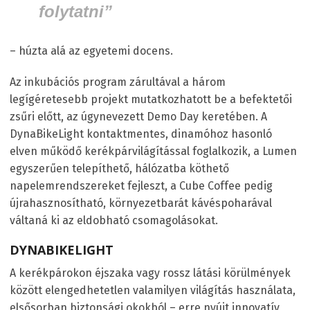
folytatni”
– húzta alá az egyetemi docens.
Az inkubációs program zárultával a három
legígéretesebb projekt mutatkozhatott be a befektetői
zsűri előtt, az úgynevezett Demo Day keretében. A
DynaBikeLight kontaktmentes, dinamóhoz hasonló
elven működő kerékpárvilágítással foglalkozik, a Lumen
egyszerűen telepíthető, hálózatba köthető
napelemrendszereket fejleszt, a Cube Coffee pedig
újrahasznosítható, környezetbarát kávéspoharával
váltaná ki az eldobható csomagolásokat.
DYNABIKELIGHT
A kerékpárokon éjszaka vagy rossz látási körülmények
között elengedhetetlen valamilyen világítás használata,
elsősorban biztonsági okokból – erre nyújt innovatív