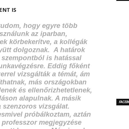
ENT IS
 tudom, hogy egyre több
sználunk az iparban,
k körbekerítve, a kollégák
gyütt dolgoznak. A határok
 szempontból is hatással
unkavégzésre. Eddig főként
rrel vizsgálták a témát, ám
zíthatnak, más országokban
enek és ellenőrizhetetlenek,
láson alapulnak. A másik
FACEB
 szenzoros vizsgálat.
yesmivel próbálkoztam, aztán
n professzor megjegyzése