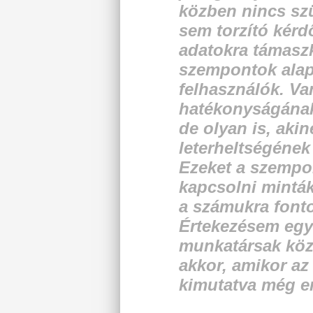
közben nincs sz
sem torzító kérdő
adatokra támasz
szempontok alap
felhasználók. Va
hatékonyságának 
de olyan is, akin
leterheltségének
Ezeket a szempo
kapcsolni minták
a számukra fonto
Értekezésem egyi
munkatársak köz
akkor, amikor az 
kimutatva még e