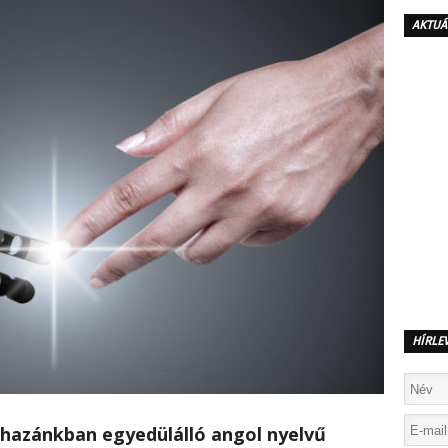
AKTUÁ
HÍRLE
 hazánkban egyedülálló angol nyelvű