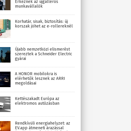
Érkeznek az újgalléros
munkavállalók
Korhatár, sisak, biztosítás: új
korszak jöhet az e-rollereknél
Újabb nemzetközi elismerést
szereztek a Schneider Electric
gyárai
A HONOR mobilokra is
elérhetők lesznek az ARRI
megoldásai
Kettészakadt Európa az
elektromos autózásban
Rendkívüli energiahelyzet: az
EV.app átmeneti árazással