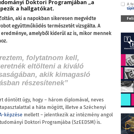
udományi Doktori Programjában „a
A fe
pezik a hallgatókat.
tájé
 Zoltán, aki a napokban sikeresen megvédte
Fel
obot együttműködés természetét vizsgálta. A
eredménye, amelyből kiderül az is, mikor mennek
oz.
eztem, folytatnom kell,
retnék eltölteni a kiváló
rsaságában, akik kimagasló
ásban részesítenek”
rt döntött úgy, hogy – három diplomával, neves
tapasztalattal a háta mögött, illetve a Széchenyi
A-képzése
mellett – jelentkezik az intézmény angol
studományi Doktori Programjába (SzEEDS
M
) is.