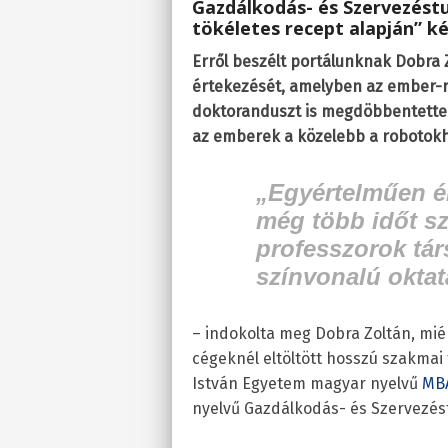
Gazdálkodás- és Szervezést
tökéletes recept alapján” ké
Erről beszélt portálunknak Dobra
értekezését, amelyben az ember-r
doktoranduszt is megdöbbentette 
az emberek a közelebb a robotokh
„Egyértelműen ér
még több időt sze
professzorok tá
színvonalú oktat
– indokolta meg Dobra Zoltán, mié
cégeknél eltöltött hosszú szakmai 
István Egyetem magyar nyelvű
MB
nyelvű Gazdálkodás- és Szervezé