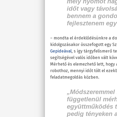
mély nyomot hag
időt vagy távolsá
bennem a gondola
fejlesztenem eg
– mondta el érdeklődésünkre a do
kidolgozásakor összefogott egy Sz
Gepideával
, s így tárgyfelismerő 
segítségével valós időben vált k
Mérhető és elemezhető lett, hogy 
robothoz, mennyi időt tölt el eze
feladatmegoldás közben.
„Módszeremmel b
függetlenül mér
együttműködés t
pedig tényeken a