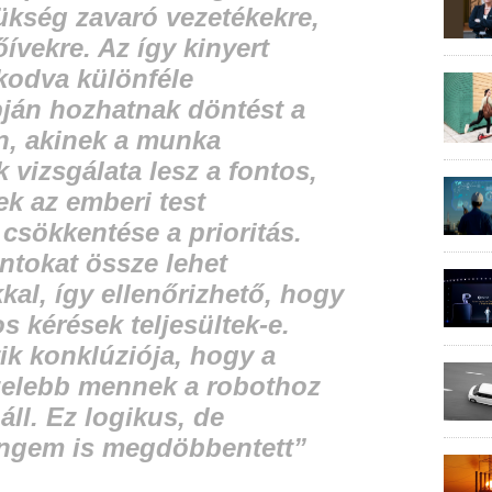
ükség zavaró vezetékekre,
ívekre. Az így kinyert
kodva különféle
ján hozhatnak döntést a
n, akinek a munka
vizsgálata lesz a fontos,
ek az emberi test
 csökkentése a prioritás.
ntokat össze lehet
kal, így ellenőrizhető, hogy
s kérések teljesültek-e.
k konklúziója, hogy a
elebb mennek a robothoz
áll. Ez logikus, de
ngem is megdöbbentett”