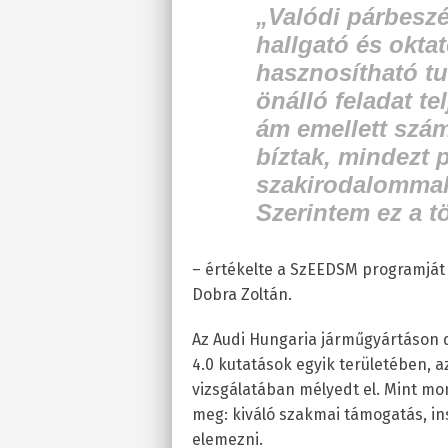
„Valódi párbesz
hallgató és oktat
hasznosítható tu
önálló feladat te
ám emellett szá
bíztak, mindezt p
szakirodalommal
Szerintem ez a t
– értékelte a SzEEDS
M
programját 
Dobra Zoltán.
Az Audi Hungaria járműgyártáson d
4.0 kutatások egyik területében,
vizsgálatában mélyedt el. Mint mo
meg: kiváló szakmai támogatás, in
elemezni.