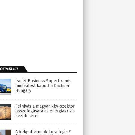
OKRATA.HU
Ismét Business Superbrands
minősítést kapott a Dachser
Hungary
Felhívás a magyar kkv-szektor
összefogására az energiakrízis
kezelésére
A kékgallérosok kora lejárt?