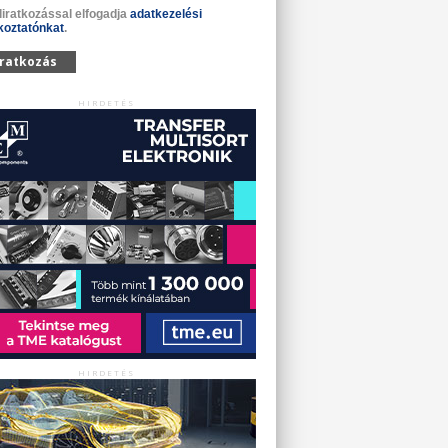
liratkozással elfogadja
adatkezelési
koztatónkat
.
iratkozás
HIRDETÉS
HIRDETÉS