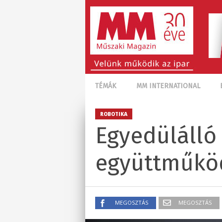
TÉMÁK
MM INTERNATIONAL
ROBOTIKA
Egyedülálló
együttműköd
MEGOSZTÁS
MEGOSZTÁS