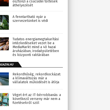
ösztönzi a csúcsidei töltések
áthelyezését
A fenntartható nyár a
szervezetünket is védi
Tudatos energiamegtakarítási
intézkedéseket vezet be a
MediaMarkt mind a 40 hazai
áruházában, irodaépületében
és központi raktárában
AGAZIN.HU
Rekordhőség, rekordkockázat:
a klímaváltozás már a
vállalatok működését is átírja
Véget ért az IT-bérrobbanás: a
következő verseny már nem a
fizetésekről szól