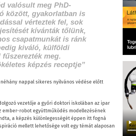
éd valósult meg PhD-
ó között, gyakorlatban is
dással vérteztek fel, sok
ljesítését kívánták tőlünk,
mos csapatmunkát is ránk
edig kiváló, külföldi
 fűszerezték meg.
ökéletes képzés receptje”
néhány nappal sikeres nyilvános védése előtt
olgozó vezetője a győri doktori iskolában az ipar
 az ember-robot együttműködés modellezésének
ndta, a képzés különlegességét éppen itt fogná
spiráció mellett lehetősége volt egy témát alaposan