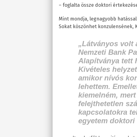
– foglalta össze doktori értekezé
Mint mondja, legnagyobb hatással 
Sokat köszönhet konzulensének, K
„Látványos volt a
Nemzeti Bank Pa
Alapítványa tett
Kivételes helyz
amikor nívós kon
lehettem. Emellet
kiemelném, mert
felejthetetlen s
kapcsolatokra te
egyetem doktori 