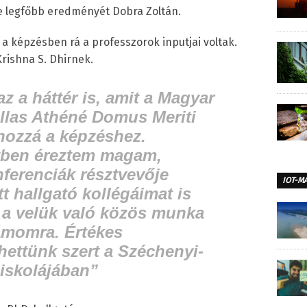
se legfőbb eredményét Dobra Zoltán.
a képzésben rá a professzorok inputjai voltak.
rishna S. Dhirnek.
z a háttér is, amit a Magyar
llas Athéné Domus Meriti
 hozzá a képzéshez.
etben éreztem magam,
ferenciák résztvevője
IOT-M
t hallgató kollégáimat is
 a velük való közös munka
zámomra. Értékes
hettünk szert a Széchenyi-
iskolájában”