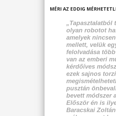
MÉRI AZ EDDIG MÉRHETETL
„Tapasztalatból
olyan robotot ha
amelyek nincsene
mellett, velük e
felolvadása több
van az emberi m
kérdőíves módsze
ezek sajnos tor
megismételhetetl
pusztán önbeval
bevett módszer a
Először én is il
Baracskai Zoltá