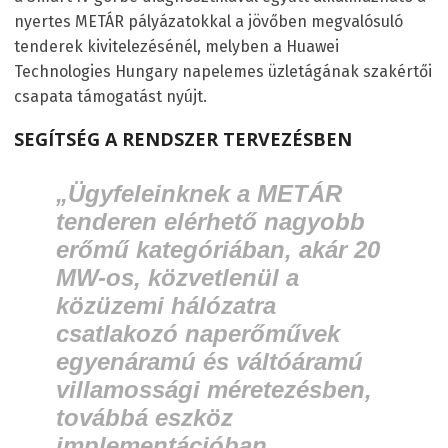
nyertes METÁR pályázatokkal a jövőben megvalósuló
tenderek kivitelezésénél, melyben a Huawei
Technologies Hungary napelemes üzletágának szakértői
csapata támogatást nyújt.
SEGÍTSÉG A RENDSZER TERVEZÉSBEN
„Ügyfeleinknek a METÁR
tenderen elérhető nagyobb
erőmű kategóriában, akár 20
MW-os, közvetlenül a
közüzemi hálózatra
csatlakozó naperőművek
egyenáramú és váltóáramú
villamossági méretezésben,
továbbá eszköz
implementációban,