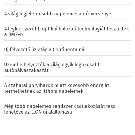
A világ legjelentősebb napelemesautó-versenye
A legkorszerűbb optikai hálózati technológiát tesztelték
a BME-n
Új félvezető üzletág a Continentalnál
Üzembe helyezték a világ egyik legokosabb
autópályaszakaszát
A szaharai porviharok miatt kevesebb energiát
termelhetnek az itthoni napelemek
Még több napelemes rendszer csatlakozását teszi
lehetővé az E.ON új alállomása