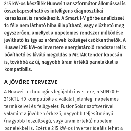
215 kW-os készülék Huawei transzformátor állomással is
összekapcsolható és intelligens diagnosztikai
kereséssel is rendelkezik. A Smart I-V görbe analízissel
14 féle nem látható hiba állapítható, vagy előzhető meg
egyszerűen, amellyel a napelemes rendszer működése
javítható és így az erőművek költségei csökkenthetők. A
Huawei 215 kW-os invertere energiatároló rendszerrel is
bővíthető és kiváló megoldás a METÁR tender kapcsán
is, továbbá az új, nagyobb áram értékű panelekkel is
kompatibilis.
A JÖVŐRE TERVEZVE
A Huawei Technologies legújabb invertere, a SUN200-
215KTL-H0 kompatibilis a vállalat jelenlegi napelemes
termékeivel és felügyeleti FusionSolar szoftverével,
valamint a jövőben érkező, nagyobb teljesítményű
(nagyobb feszültségű, vagy áram értékű) napelem
panelekkel is. Ezért a 215 kW-os inverter ideális lehet a