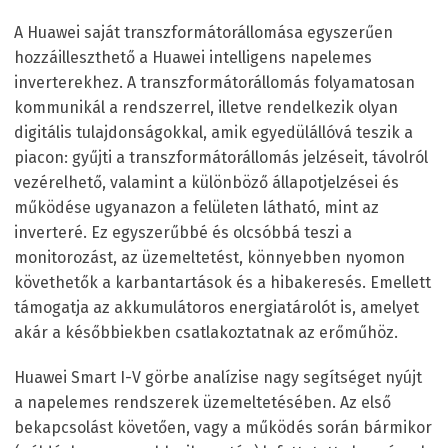
A Huawei saját transzformátorállomása egyszerűen
hozzáilleszthető a Huawei intelligens napelemes
inverterekhez. A transzformátorállomás folyamatosan
kommunikál a rendszerrel, illetve rendelkezik olyan
digitális tulajdonságokkal, amik egyedülállóvá teszik a
piacon: gyűjti a transzformátorállomás jelzéseit, távolról
vezérelhető, valamint a különböző állapotjelzései és
működése ugyanazon a felületen látható, mint az
inverteré. Ez egyszerűbbé és olcsóbbá teszi a
monitorozást, az üzemeltetést, könnyebben nyomon
követhetők a karbantartások és a hibakeresés. Emellett
támogatja az akkumulátoros energiatárolót is, amelyet
akár a későbbiekben csatlakoztatnak az erőműhöz.
Huawei Smart I-V görbe analízise nagy segítséget nyújt
a napelemes rendszerek üzemeltetésében. Az első
bekapcsolást követően, vagy a működés során bármikor