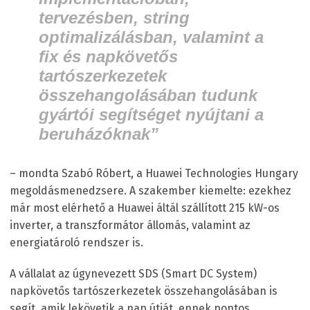
tervezésben, string
optimalizálásban, valamint a
fix és napkövetős
tartószerkezetek
összehangolásában tudunk
gyártói segítséget nyújtani a
beruházóknak”
– mondta Szabó Róbert, a Huawei Technologies Hungary
megoldásmenedzsere. A szakember kiemelte: ezekhez
már most elérhető a Huawei áltál szállított 215 kW-os
inverter, a transzformátor állomás, valamint az
energiatároló rendszer is.
A vállalat az úgynevezett SDS (Smart DC System)
napkövetős tartószerkezetek összehangolásában is
segít, amik lekövetik a nap útját, ennek pontos