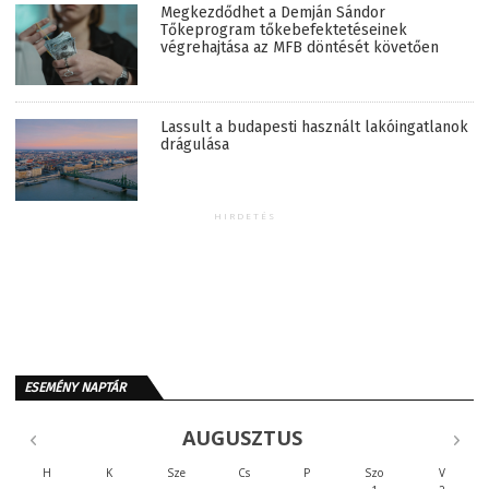
Megkezdődhet a Demján Sándor
Tőkeprogram tőkebefektetéseinek
végrehajtása az MFB döntését követően
Lassult a budapesti használt lakóingatlanok
drágulása
HIRDETÉS
ESEMÉNY NAPTÁR
AUGUSZTUS
H
K
Sze
Cs
P
Szo
V