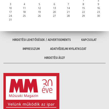
1
2
3
4
5
6
7
8
9
10
11
12
13
14
15
16
17
18
19
20
21
22
23
24
25
26
27
28
29
30
31
HIRDETÉSI LEHETŐSÉGEK / ADVERTISEMENTS
KAPCSOLAT
IMPRESSZUM
ADATVÉDELMI NYILATKOZAT
HIRDETÉSI ÁSZF