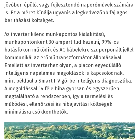
jövőben épülő, vagy fejlesztendő naperőművek számára
is. Ez a méret kínálja ugyanis a legkedvezőbb fajlagos
beruházási költséget.
Az inverter kilenc munkapontos kialakítású,
munkapontonként 30 ampert tud kezelni, 99%-os
hatásfokon működik és AC kábelekre szuperponált jellel
kommunikál az erőmű transzformátor állomásaival.
Emellett az inverterhez olyan, a piacon egyedülálló
intelligens napelemes megoldások is kapcsolódnak,
mint például a Smart I-V görbe intelligens diagnosztika.
A megoldással 14 féle hiba gyorsan és egyszerűen
megtalálható a rendszerben, így a termelési és
működési, ellenőrzési és hibajavítási költségek
minimálisra csökkenthetők.