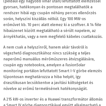
(például egy nagyobb vihar után) lefuttatott elemzéssel
gyorsan, hatékonyan és pontosan megtalálhatók a
rendszer hibái egy csupán néhány perces ellenőrzés
során, helyszíni kiszállás nélkül. Egy 100 MW-os
erőművet kb. 10 perc alatt elemez ki a szoftver. A 14 féle
hibaüzenet között megtalálható a sérült napelem, az
árnyékhatás, vagy a nem megfelelő kábeles csatlakozás.
A nem csak a helyszínről, hanem akár távolról is
végezhető diagnosztikához nincs szükség a teljes
naperőmű manuálius mérőműszeres átvizsgálására,
csupán egy notebookra, amelyen a FusionSolar
monitoring portálon lefuttatott Smart I-V görbe elemzés
tűpontosan meghatározza a hiba helyét, így
drasztikusan lecsökkentve a javítási költségeket és
növelve az erőmű termelésének hatékonyságát.
A 215 kW-os inverter és a Huawei transzformátor állomás
a Smart IV görbe diagnosztikával együtt alkalmazható a