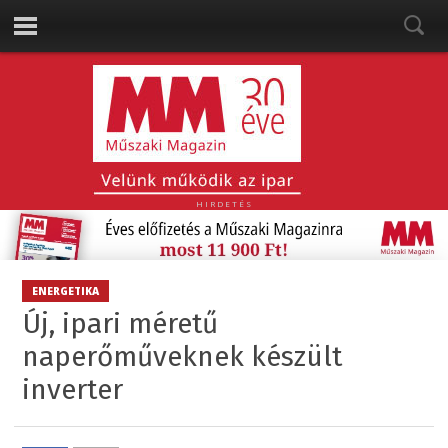
HIRDETÉS
ENERGETIKA
Új, ipari méretű
naperőműveknek készült
inverter