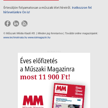
Értesüljön folyamatosan a műszaki élet híreiről.
Iratkozzon fel
hírlevelünkre Ön is!
© Műszaki Média Kiadó Kft. | Minden jog fenntartva | További online magazinjaink:
www.technokrata.hu
www.iotmagazin.hu
HIRDETÉS