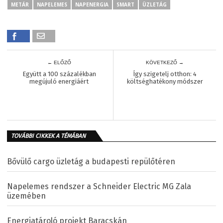
METÁR
NAPELEMES
NAPENERGIA
SMART
ÜZLETÁG
← ELŐZŐ
KÖVETKEZŐ →
Együtt a 100 százalékban
Így szigetelj otthon: 4
megújuló energiáért
költséghatékony módszer
TOVÁBBI CIKKEK A TÉMÁBAN
Bővülő cargo üzletág a budapesti repülőtéren
Napelemes rendszer a Schneider Electric MG Zala
üzemében
Energiatároló projekt Baracskán