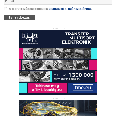
A feliratkozással elfogadja
adatkezelési tájékoztatónkat
.
Feliratkozás
HIRDETÉS
HIRDETÉS