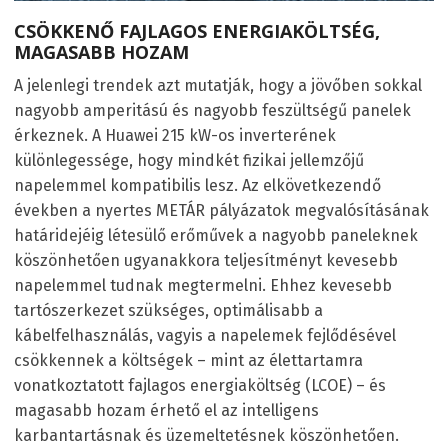
CSÖKKENŐ FAJLAGOS ENERGIAKÖLTSÉG,
MAGASABB HOZAM
A jelenlegi trendek azt mutatják, hogy a jövőben sokkal
nagyobb amperitású és nagyobb feszültségű panelek
érkeznek. A Huawei 215 kW-os inverterének
különlegessége, hogy mindkét fizikai jellemzőjű
napelemmel kompatibilis lesz. Az elkövetkezendő
években a nyertes METÁR pályázatok megvalósításának
határidejéig létesülő erőművek a nagyobb paneleknek
köszönhetően ugyanakkora teljesítményt kevesebb
napelemmel tudnak megtermelni. Ehhez kevesebb
tartószerkezet szükséges, optimálisabb a
kábelfelhasználás, vagyis a napelemek fejlődésével
csökkennek a költségek – mint az élettartamra
vonatkoztatott fajlagos energiaköltség (LCOE) – és
magasabb hozam érhető el az intelligens
karbantartásnak és üzemeltetésnek köszönhetően.