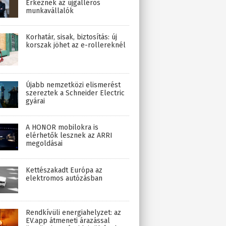
Érkeznek az újgalléros
munkavállalók
Korhatár, sisak, biztosítás: új
korszak jöhet az e-rollereknél
Újabb nemzetközi elismerést
szereztek a Schneider Electric
gyárai
A HONOR mobilokra is
elérhetők lesznek az ARRI
megoldásai
Kettészakadt Európa az
elektromos autózásban
Rendkívüli energiahelyzet: az
EV.app átmeneti árazással