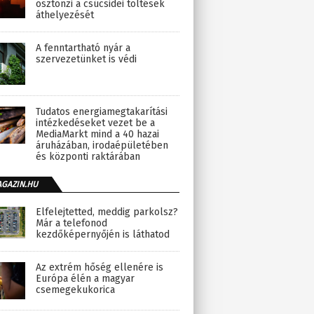
ösztönzi a csúcsidei töltések
áthelyezését
A fenntartható nyár a
szervezetünket is védi
Tudatos energiamegtakarítási
intézkedéseket vezet be a
MediaMarkt mind a 40 hazai
áruházában, irodaépületében
és központi raktárában
AGAZIN.HU
Elfelejtetted, meddig parkolsz?
Már a telefonod
kezdőképernyőjén is láthatod
Az extrém hőség ellenére is
Európa élén a magyar
csemegekukorica