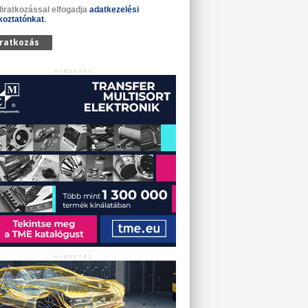
liratkozással elfogadja
adatkezelési
koztatónkat
.
iratkozás
HIRDETÉS
HIRDETÉS