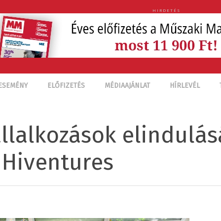
HIRDETÉS
ESEMÉNY
ELŐFIZETÉS
MÉDIAAJÁNLAT
HÍRLEVÉL
llalkozások elindulás
 Hiventures