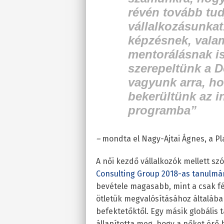
révén tovább tudj
vállalkozásunkat
képzésnek, vala
mentorálásnak i
szerepeltünk a 
vagyunk arra, ho
bekerültünk az i
programba”
–
mondta el Nagy-Ajtai Ágnes, a Pl
A női kezdő vállalkozók mellett szó
Consulting Group 2018-as tanulmá
bevétele magasabb, mint a csak fér
ötletük megvalósításához általáb
befektetőktől. Egy másik globális
állapította meg, hogy a nőket érő 