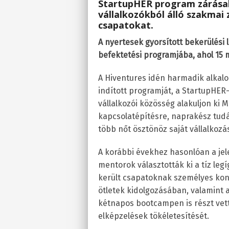
StartupHER program zárásak
vállalkozókból álló szakmai z
csapatokat.
A nyertesek gyorsított bekerülési
befektetési programjába, ahol 15 m
A Hiventures idén harmadik alkalo
indított programját, a StartupHER-
vállalkozói közösség alakuljon ki
kapcsolatépítésre, naprakész tudá
több nőt ösztönöz saját vállalkozá
A korábbi évekhez hasonlóan a jel
mentorok választották ki a tíz leg
került csapatoknak személyes kon
ötletek kidolgozásában, valamint 
kétnapos bootcampen is részt vette
elképzelések tökéletesítését.