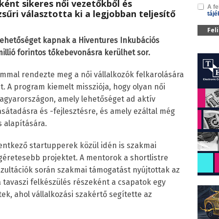
ént sikeres női vezetőkből és
A fe
sűri választotta ki a legjobban teljesítő
tájé
Fel
 lehetőséget kapnak a Hiventures Inkubációs
illió forintos tőkebevonásra kerülhet sor.
mmal rendezte meg a női vállalkozók felkarolására
t. A program kiemelt missziója, hogy olyan női
 Magyarországon, amely lehetőséget ad aktív
sátadásra és -fejlesztésre, és amely ezáltal még
s alapítására.
entkező startupperek közül idén is szakmai
ígéretesebb projektet. A mentorok a shortlistre
zultációk során szakmai támogatást nyújtottak az
a tavaszi felkészülés részeként a csapatok egy
k, ahol vállalkozási szakértő segítette az