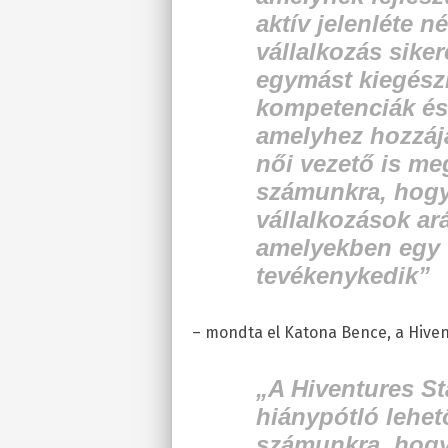
aktív jelenléte n
vállalkozás sike
egymást kiegészí
kompetenciák és
amelyhez hozzáj
női vezető is me
számunkra, hogy
vállalkozások ar
amelyekben egy 
tevékenykedik”
– mondta el Katona Bence, a Hiven
„A Hiventures S
hiánypótló lehet
számunkra, hogy