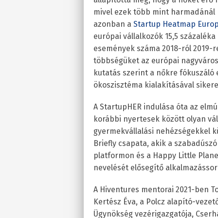
mivel ezek több mint harmadánál n
azonban a
Startup Heatmap Euro
európai vállalkozók 15,5 százaléka
események száma 2018-ról 2019-re
többségüket az európai nagyváros
kutatás szerint a nőkre fókuszál
ökoszisztéma kialakításával siker
A StartupHER indulása óta az elmú
korábbi nyertesek között olyan vál
gyermekvállalási nehézségekkel k
Briefly csapata, akik a szabadúsz
platformon és a Happy Little Plan
nevelését elősegítő alkalmazássoro
A Hiventures mentorai 2021-ben To
Kertész Éva, a Polcz alapító-vezet
Ügynökség vezérigazgatója, Cserh