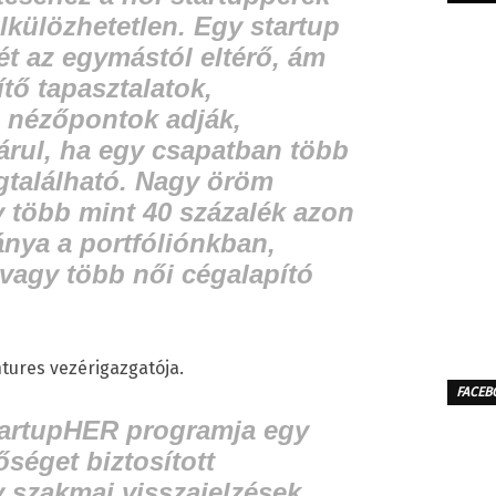
élkülözhetetlen. Egy startup
rét az egymástól eltérő, ám
tő tapasztalatok,
 nézőpontok adják,
árul, ha egy csapatban több
gtalálható. Nagy öröm
 több mint 40 százalék azon
ánya a portfóliónkban,
vagy több női cégalapító
tures vezérigazgatója.
FACEB
tartupHER programja egy
őséget biztosított
 szakmai visszajelzések