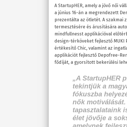
A StartupHER, amely a jövő női váll
a június 16-án a megrendezett De
prezentálta az ötletét. A szakmai 
termesztésére és árusítására autom
mindfullnesst applikációval előté
design-térköveket fejlesztő MUKI 
értékesítő Chic, valamint az inga
applikációt fejlesztő Depofree-Ren
fődíját, a gyorsított bekerülési le
„
A StartupHER 
tekintjük a magy
fókuszba helyezé
nők motiválását.
tapasztalataink i
élet jövője a so
amelynek fejlesz