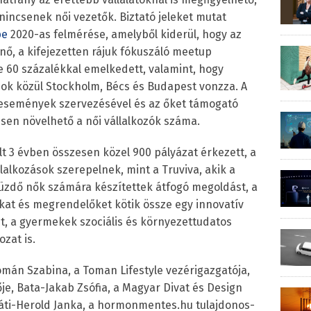
incsenek női vezetők. Biztató jeleket mutat
pe
2020-as felmérése, amelyből kiderül, hogy az
 nő, a kifejezetten rájuk fókuszáló meetup
 60 százalékkal emelkedett, valamint, hogy
ok közül Stockholm, Bécs és Budapest vonzza. A
ó események szervezésével és az őket támogató
esen növelhető a női vállalkozók száma.
lt 3 évben összesen közel 900 pályázat érkezett, a
lalkozások szerepelnek, mint a Truviva, akik a
üzdő nők számára készítettek átfogó megoldást, a
ókat és megrendelőket kötik össze egy innovatív
et, a gyermekek szociális és környezettudatos
zat is.
mán Szabina, a Toman Lifestyle vezérigazgatója,
ője, Bata-Jakab Zsófia, a Magyar Divat és Design
áti-Herold Janka, a hormonmentes.hu tulajdonos-