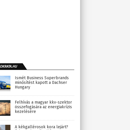
OKRATA.HU
Ismét Business Superbrands
minősítést kapott a Dachser
Hungary
Felhívás a magyar kkv-szektor
összefogására az energiakrízis
kezelésére
A kékgallérosok kora lejárt?