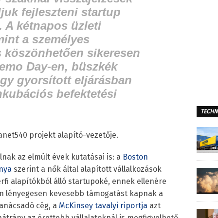
uk fejleszteni startup
. A kétnapos üzleti
mint a személyes
s köszönhetően sikeresen
Demo Day-en, büszkék
gy gyorsított eljárásban
nkubációs befektetési
TECHN
anet540 projekt alapító-vezetője.
lnak az elmúlt évek kutatásai is: a
Boston
nya
szerint a nők által alapított vállalkozások
fi alapítókból álló startupoké, ennek ellenére
an lényegesen kevesebb támogatást kapnak a
 tanácsadó cég, a
McKinsey tavalyi riportja
azt
hátrány az érettebb vállalatoknál is megfigyelhető,