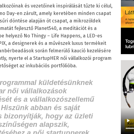
alkozóinak és vezetőinek inspirálását tűzte ki célul,
mo Day-en zárult, amely keretében minden csapat
zsűri döntése alapján öt csapat, a mikrozöldek
atát fejlesztő Planet540, a meditációt és a
rbe helyező No Thingy – Life Happens, a LED-es
PIX, a designerek és a művészek luxus termékeit
tlanbérbeadások során felmerülő kaució kezelésére
tly, nyerte el a StartupHER női vállalkozói program
hetőséget az inkubációs portfólióba.
programmal küldetésünknek
ar női vállalkozások
sét és a vállalkozószellemű
 H
iszünk abban és saját
s bizonyítják, hogy az üzleti
kszínűségen alapszik,
téséhez a női startupperek