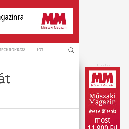
TECHNOKRATA
IOT
HIRDETÉS
át