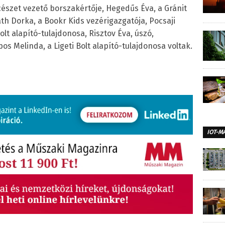
cészet vezető borszakértője, Hegedűs Éva, a Gránit
th Dorka, a Bookr Kids vezérigazgatója, Pocsaji
lt alapító-tulajdonosa, Risztov Éva, úszó,
os Melinda, a Ligeti Bolt alapító-tulajdonosa voltak.
IOT-M