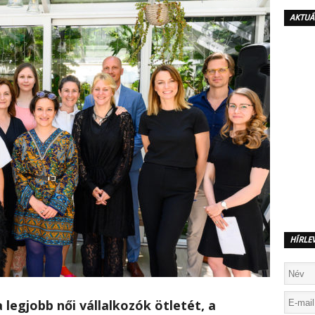
AKTUÁ
HÍRLE
a legjobb női vállalkozók ötletét, a