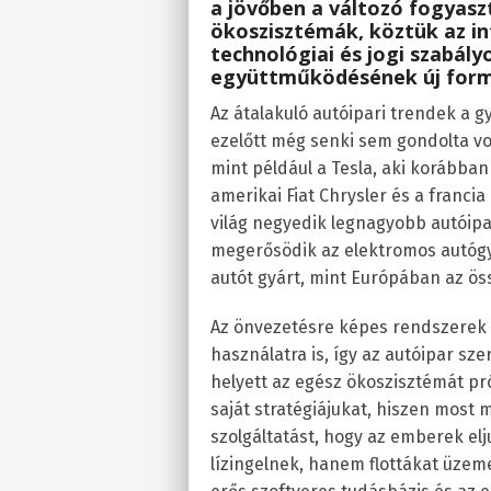
a jövőben a változó fogyasz
ökoszisztémák, köztük az in
technológiai és jogi szabály
együttműködésének új form
Az átalakuló autóipari trendek a gy
ezelőtt még senki sem gondolta vo
mint például a Tesla, aki korábban
amerikai Fiat Chrysler és a franci
világ negyedik legnagyobb autóipar
megerősödik az elektromos autógy
autót gyárt, mint Európában az ös
Az önvezetésre képes rendszerek 
használatra is, így az autóipar sz
helyett az egész ökoszisztémát pró
saját stratégiájukat, hiszen most
szolgáltatást, hogy az emberek e
lízingelnek, hanem flottákat üzem