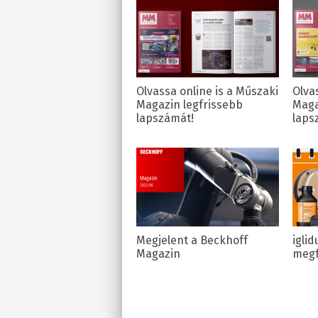
Olvassa online is a Műszaki
Olva
Magazin legfrissebb
Maga
lapszámát!
laps
Megjelent a Beckhoff
igli
Magazin
meg