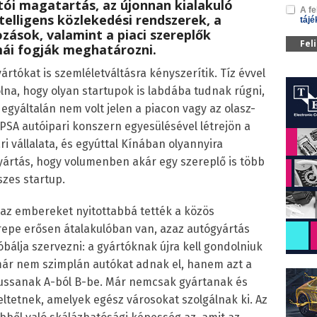
tói magatartás, az újonnan kialakuló
A fe
telligens közlekedési rendszerek, a
tájé
ozások, valamint a piaci szereplők
Fel
ái fogják meghatározni.
ártókat is szemléletváltásra kényszerítik. Tíz évvel
lna, hogy olyan startupok is labdába tudnak rúgni,
 egyáltalán nem volt jelen a piacon vagy az olasz-
a PSA autóipari konszern egyesülésével létrejön a
i vállalata, és egyúttal Kínában olyannyira
ártás, hogy volumenben akár egy szereplő is több
szes startup.
az embereket nyitottabbá tették a közös
erepe erősen átalakulóban van, azaz autógyártás
bálja szervezni: a gyártóknak újra kell gondolniuk
 már nem szimplán autókat adnak el, hanem azt a
ljussanak A-ból B-be. Már nemcsak gyártanak és
eltetnek, amelyek egész városokat szolgálnak ki. Az