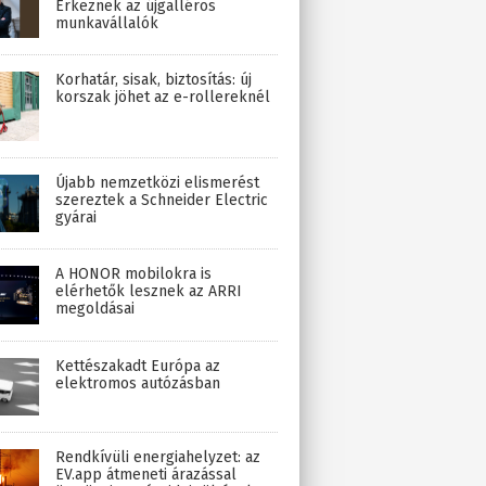
Érkeznek az újgalléros
munkavállalók
Korhatár, sisak, biztosítás: új
korszak jöhet az e-rollereknél
Újabb nemzetközi elismerést
szereztek a Schneider Electric
gyárai
A HONOR mobilokra is
elérhetők lesznek az ARRI
megoldásai
Kettészakadt Európa az
elektromos autózásban
Rendkívüli energiahelyzet: az
EV.app átmeneti árazással