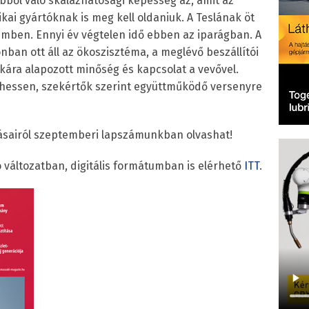
ebből való skálázhatósági képesség az, amit az
kai gyártóknak is meg kell oldaniuk. A Teslának öt
mben. Ennyi év végtelen idő ebben az iparágban. A
an ott áll az ökoszisztéma, a meglévő beszállítói
kára alapozott minőség és kapcsolat a vevővel.
dhessen, szekértők szerint együttműködő versenyre
tásairól szeptemberi lapszámunkban olvashat!
változatban, digitális formátumban is elérhető
ITT
.