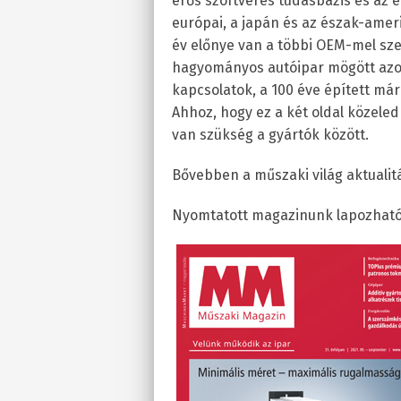
erős szoftveres tudásbázis és az 
európai, a japán és az észak-ameri
év előnye van a többi OEM-mel sze
hagyományos autóipar mögött azonb
kapcsolatok, a 100 éve épített már
Ahhoz, hogy ez a két oldal közele
van szükség a gyártók között.
Bővebben a műszaki világ aktuali
Nyomtatott magazinunk lapozható 