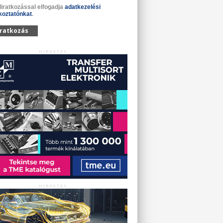
liratkozással elfogadja
adatkezelési
koztatónkat
.
iratkozás
HIRDETÉS
HIRDETÉS