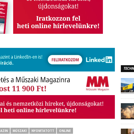
TECHN
AZIN
MŰSZAKI
NYOMTATOTT
ONLINE