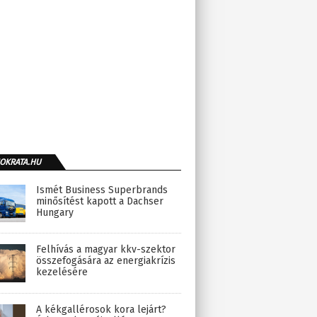
OKRATA.HU
Ismét Business Superbrands
minősítést kapott a Dachser
Hungary
Felhívás a magyar kkv-szektor
összefogására az energiakrízis
kezelésére
A kékgallérosok kora lejárt?