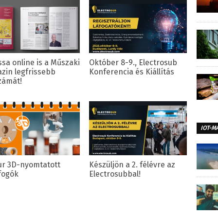
ssa online is a Műszaki
Október 8-9., Electrosub
zin legfrissebb
Konferencia és Kiállítás
zámát!
IOT-M
dur 3D-nyomtatott
Készüljön a 2. félévre az
fogók
Electrosubbal!