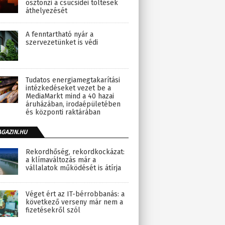
ösztönzi a csúcsidei töltések
áthelyezését
A fenntartható nyár a
szervezetünket is védi
Tudatos energiamegtakarítási
intézkedéseket vezet be a
MediaMarkt mind a 40 hazai
áruházában, irodaépületében
és központi raktárában
AGAZIN.HU
Rekordhőség, rekordkockázat:
a klímaváltozás már a
vállalatok működését is átírja
Véget ért az IT-bérrobbanás: a
következő verseny már nem a
fizetésekről szól