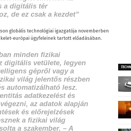
s a digitális tér
z, de ez csak a kezdet”
sson globális technológiai igazgatója novemberben
-kelet-európai ügyfeleinek tartott előadásában.
ban minden fizikai
 digitális vetülete, legyen
TECHN
telligens gépről vagy a
izikai világ jelentős részben
s automatizálható lesz.
entitás adatkezelést és
 végezni, az adatok alapján
tések és előrejelzések
sznek a fizikai világ
ósolta a szakember. –
A