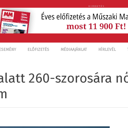
HIRDETÉS
ESEMÉNY
ELŐFIZETÉS
MÉDIAAJÁNLAT
HÍRLEVÉL
alatt 260-szorosára n
om