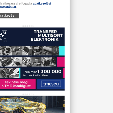
liratkozással elfogadja
adatkezelési
koztatónkat
.
iratkozás
HIRDETÉS
HIRDETÉS