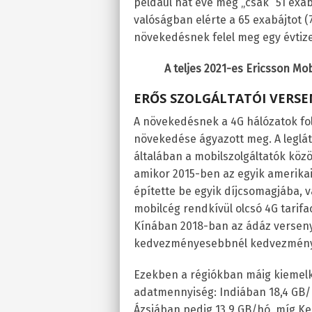
például hat éve még „csak” 51 exa
valóságban elérte a 65 exabájtot (7
növekedésnek felel meg egy évtize
A teljes 2021-es Ericsson Mob
ERŐS SZOLGÁLTATÓI VERS
A növekedésnek a 4G hálózatok fo
növekedése ágyazott meg. A leglá
általában a mobilszolgáltatók közöt
amikor 2015-ben az egyik amerikai
építette be egyik díjcsomagjába, 
mobilcég rendkívül olcsó 4G tarifa
Kínában 2018-ban az ádáz verseny
kedvezményesebbnél kedvezménye
Ezekben a régiókban máig kiemelk
adatmennyiség: Indiában 18,4 GB/
Ázsiában pedig 13,9 GB/hó, míg K