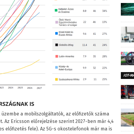
IOT-M
RSZÁGNAK IS
ak üzembe a mobilszolgáltatók, az előfizetők száma
ót. Az Ericsson előrejelzése szerint 2027-ben már 4,4
zes előfizetés fele). Az 5G-s okostelefonok már ma is