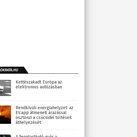
OKRATA.HU
Kettészakadt Európa az
elektromos autózásban
Rendkívüli energiahelyzet: az
EV.app átmeneti árazással
ösztönzi a csúcsidei töltések
áthelyezését
A fenntartható nyár a