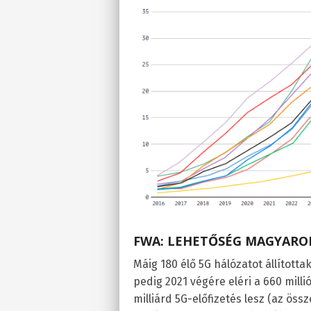
FWA: LEHETŐSÉG MAGYARO
Máig 180 élő 5G hálózatot állított
pedig 2021 végére eléri a 660 milli
milliárd 5G-előfizetés lesz (az öss