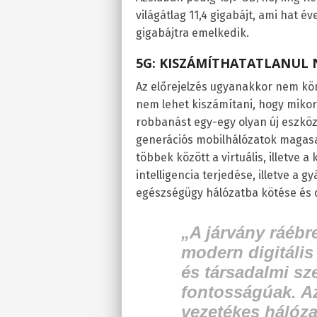
világátlag 11,4 gigabájt, ami hat é
gigabájtra emelkedik.
5G: KISZÁMÍTHATATLANUL
Az előrejelzés ugyanakkor nem kön
nem lehet kiszámítani, hogy miko
robbanást egy-egy olyan új eszköz,
generációs mobilhálózatok magasab
többek között a virtuális, illetve a
intelligencia terjedése, illetve a
egészségügy hálózatba kötése és di
„A járvány ráébre
modern digitális
és társadalmi sz
fontosságúak. Az
vezetékes hálóza