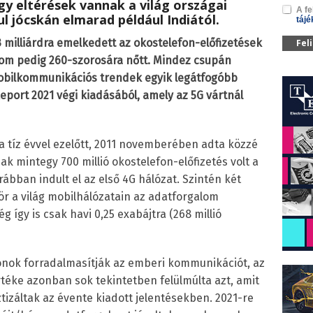
gy eltérések vannak a világ országai
A fe
l jócskán elmarad például Indiától.
tájé
,3 milliárdra emelkedett az okostelefon-előfizetések
Fel
lom pedig 260-szorosára nőtt.
Mindez csupán
obilkommunikációs trendek egyik legátfogóbb
eport 2021 végi kiadásából, amely az 5G vártnál
ja tíz évvel ezelőtt, 2011 novemberében adta közzé
ak mintegy 700 millió okostelefon-előfizetés volt a
rábban indult el az első 4G hálózat. Szintén két
r a világ mobilhálózatain az adatforgalom
így is csak havi 0,25 exabájtra (268 millió
fonok forradalmasítják az emberi kommunikációt, az
ke azonban sok tekintetben felülmúlta azt, amit
izáltak az évente kiadott jelentésekben. 2021-re