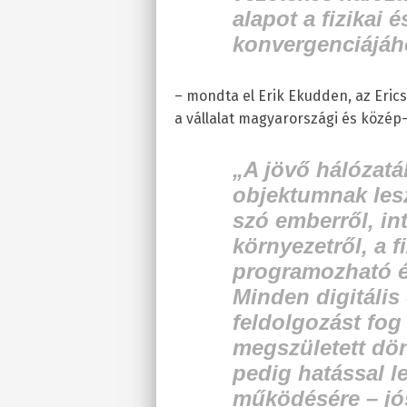
alapot a fizikai é
konvergenciájáho
– mondta el Erik Ekudden, az Eric
a vállalat magyarországi és közép
„
A jövő hálózatá
objektumnak lesz
szó emberről, in
környezetről, a f
programozható é
Minden digitális 
feldolgozást fog
megszületett dön
pedig hatással le
működésére
– j