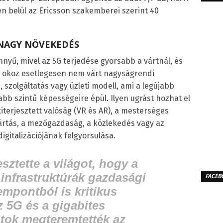
ven belül az Ericsson szakemberei szerint 40
 NAGY NÖVEKEDÉS
nyű, mivel az 5G terjedése gyorsabb a vártnál, és
r okoz esetlegesen nem várt nagyságrendi
 szolgáltatás vagy üzleti modell, ami a legújabb
b szintű képességeire épül. Ilyen ugrást hozhat el
 kiterjesztett valóság (VR és AR), a mesterséges
 gyártás, a mezőgazdaság, a közlekedés vagy az
gitalizációjának felgyorsulása.
sztette a világot, hogy a
 infrastruktúrák gazdasági
FACEB
empontból is kritikus
 5G és a gigabites
tok megteremtették az