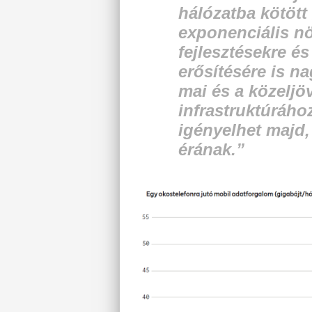
hálózatba kötöt
exponenciális nö
fejlesztésekre é
erősítésére is n
mai és a közeljö
infrastruktúráho
igényelhet majd,
érának.
”