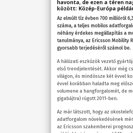
havonta, de ezen a téren na
között: Közép-Európa példáu
Az elmúlt tíz évben 700 millióról 6
száma, a teljes mobilos adatforga
néhány érdekes megállapítás a m
tanulmánya, az Ericsson Mobility R
gyorsabb terjedéséről számol be.
A hálózati eszközök vezető gyártó
első trendjelentését. Akkor még cs
világon, és mindössze két évvel ko
évvel korábban haladta meg előszö
volumene a hangforgalomét, de még 
gigabájtra) rúgott 2011-ben.
Az már látszott, hogy az okostele
adatforgalom növekedésének mérté
az Ericsson szakemberei prognoszt