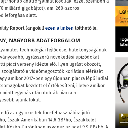
bájt/hónap adatforgalmat jósoltak, ezzel szemben a
0 milliárd gigabájtot), ami 260-szoros
d leforgása alatt.
ility Report (angolul)
ezen a linken
tölthető le.
ENY, NAGYOBB ADATFORGALOM
lyamatos technológiai fejlődése, hatékonyságának
tványosabb, ugrásszerű növekedési epizódokat
ti piaci verseny idézte elő. Ilyen ugrást okozott,
 szolgáltató a videómegosztók korlátlan elérését
vagy amikor 2017-ben egy újonnan piacra lépő indiai
csomagokat kezdett el értékesíteni, illetve amikor
 miatt egymás után dobták piacra a
sebb ajánlatokat.
edő az egy okostelefon-felhasználóra jutó
hó, Észak-Amerikában 14,6 GB/hó, Északkelet-
elet-Közép-Európában ugyanez az adat 9,9 GB/hó. A