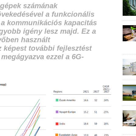
t gépek számának
vekedésével a funkcionális
s
a
kommunikációs kapacitás
agyobb igény lesz majd
. Ez
a
vőben használt
z képest további
fejlesztést
 megágyazva ezzel a 6G-