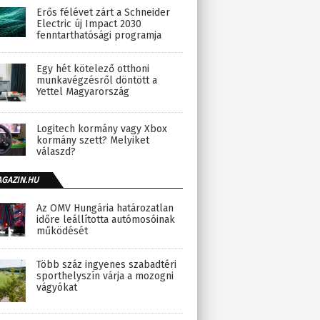
Erős félévet zárt a Schneider
Electric új Impact 2030
fenntarthatósági programja
Egy hét kötelező otthoni
munkavégzésről döntött a
Yettel Magyarország
Logitech kormány vagy Xbox
kormány szett? Melyiket
válaszd?
AGAZIN.HU
Az OMV Hungária határozatlan
időre leállította autómosóinak
működését
Több száz ingyenes szabadtéri
sporthelyszín várja a mozogni
vágyókat