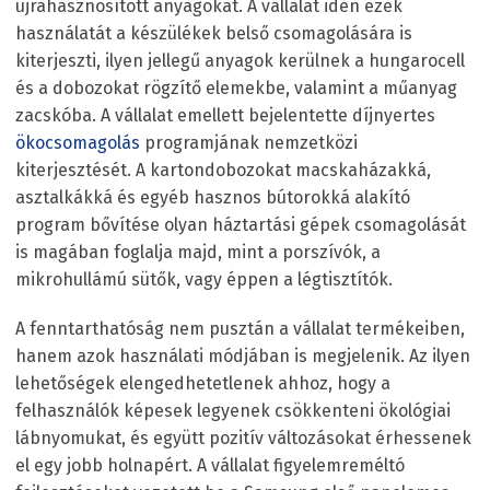
újrahasznosított anyagokat. A vállalat idén ezek
használatát a készülékek belső csomagolására is
kiterjeszti, ilyen jellegű anyagok kerülnek a hungarocell
és a dobozokat rögzítő elemekbe, valamint a műanyag
zacskóba. A vállalat emellett bejelentette díjnyertes
ökocsomagolás
programjának nemzetközi
kiterjesztését. A kartondobozokat macskaházakká,
asztalkákká és egyéb hasznos bútorokká alakító
program bővítése olyan háztartási gépek csomagolását
is magában foglalja majd, mint a porszívók, a
mikrohullámú sütők, vagy éppen a légtisztítók.
A fenntarthatóság nem pusztán a vállalat termékeiben,
hanem azok használati módjában is megjelenik. Az ilyen
lehetőségek elengedhetetlenek ahhoz, hogy a
felhasználók képesek legyenek csökkenteni ökológiai
lábnyomukat, és együtt pozitív változásokat érhessenek
el egy jobb holnapért. A vállalat figyelemreméltó