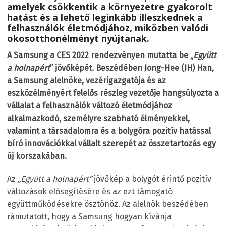
amelyek csökkentik a környezetre gyakorolt
hatást és a lehető leginkább illeszkednek a
felhasználók életmódjához, miközben valódi
okosotthonélményt nyújtanak.
A Samsung a CES 2022 rendezvényen mutatta be „
Együtt
a holnapért
” jövőképét. Beszédében Jong-Hee (JH) Han,
a Samsung alelnöke, vezérigazgatója és az
eszközélményért felelős részleg vezetője hangsúlyozta a
vállalat a felhasználók változó életmódjához
alkalmazkodó, személyre szabható élményekkel,
valamint a társadalomra és a bolygóra pozitív hatással
bíró innovációkkal vállalt szerepét az összetartozás egy
új korszakában.
Az
„Együtt a holnapért”
jövőkép a bolygót érintő pozitív
változások elősegítésére és az ezt támogató
együttműködésekre ösztönöz. Az alelnök beszédében
rámutatott, hogy a Samsung hogyan kívánja