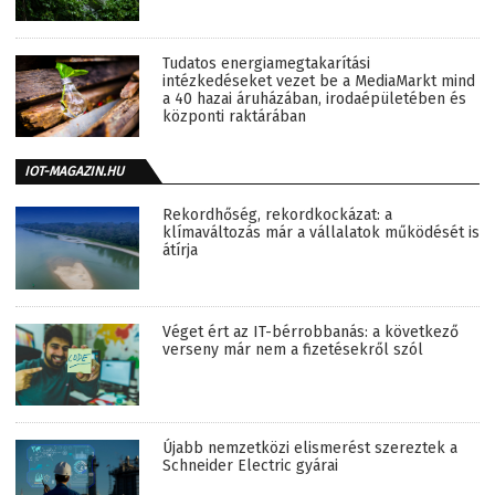
Tudatos energiamegtakarítási
intézkedéseket vezet be a MediaMarkt mind
a 40 hazai áruházában, irodaépületében és
központi raktárában
IOT-MAGAZIN.HU
Rekordhőség, rekordkockázat: a
klímaváltozás már a vállalatok működését is
átírja
Véget ért az IT-bérrobbanás: a következő
verseny már nem a fizetésekről szól
Újabb nemzetközi elismerést szereztek a
Schneider Electric gyárai