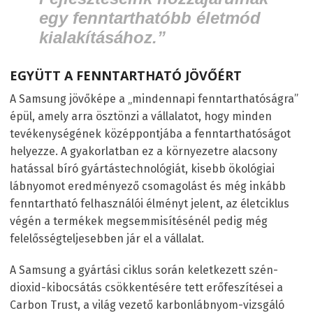
egy fenntarthatóbb életmód
kialakításához
.”
EGYÜTT A FENNTARTHATÓ JÖVŐÉRT
A Samsung jövőképe a „mindennapi fenntarthatóságra”
épül, amely arra ösztönzi a vállalatot, hogy minden
tevékenységének középpontjába a fenntarthatóságot
helyezze. A gyakorlatban ez a környezetre alacsony
hatással bíró gyártástechnológiát, kisebb ökológiai
lábnyomot eredményező csomagolást és még inkább
fenntartható felhasználói élményt jelent, az életciklus
végén a termékek megsemmisítésénél pedig még
felelősségteljesebben jár el a vállalat.
A Samsung a gyártási ciklus során keletkezett szén-
dioxid-kibocsátás csökkentésére tett erőfeszítései a
Carbon Trust, a világ vezető karbonlábnyom-vizsgáló