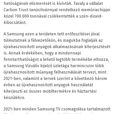
hatóságának elismerését is kivívták. Tavaly a vállalat
Carbon Trust tanúsítvánnyal rendelkező memóriachipjei
közel 700.000 tonnával csökkentették a szén-dioxid-
kibocsátást.
A Samsung ezen a területen tett erőfeszítései jóval
túlmutatnak a félvezetőkön, és magukba foglalják az
újrahasznosított anyagok alkalmazásának kiterjesztését
is. Annak érdekében, hogy a mindennapi
fenntarthatóságot a lehető legtöbb termékébe elhozza,
a Samsung Vizuális kijelző üzletága harmincszor több
újrahasznosított műanyag felhasználását tervezi, mint
2021-ben, valamint a tervek szerint a következő három
évben az újrahasznosított anyagok használatát
kiterjeszti az összes mobiltermékre és háztartási
készülékre.
2021-ben minden Samsung TV csomagolása tartalmazott