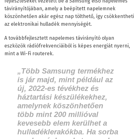
fejlesztéseket vezetett be a Samsung első napelemes
távirányítójában, amely a beépített napelemnek
köszönhetően akár egész nap tölthető, így csökkentheti
az elektronikai hulladék mennyiségét.
A továbbfejlesztett napelemes távirányító olyan
eszközök rádiófrekvenciáiból is képes energiát nyerni,
mint a Wi-Fi routerek.
„Több Samsung termékhez
is jár majd, mint például az
új, 2022-es tévékhez és
háztartási készülékekhez,
amelynek köszönhetően
több mint 200 millióval
kevesebb elem kerülhet a
hulladéklerakókba. Ha sorba