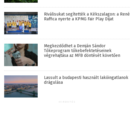
Riválisukat segítették a Kékszalagon: a René
Raffica nyerte a KPMG Fair Play Díjat
Megkezdődhet a Demján Sándor
Tőkeprogram tőkebefektetéseinek
végrehajtása az MFB döntését követően
Lassult a budapesti használt lakóingatlanok
drágulása
HIRDETÉS