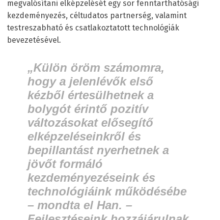
megvalósítani elképzelését egy sor fenntarthatósági
kezdeményezés, céltudatos partnerség, valamint
testreszabható és csatlakoztatott technológiák
bevezetésével.
„
Külön öröm számomra,
hogy a jelenlévők első
kézből értesülhetnek a
bolygót érintő pozitív
változásokat elősegítő
elképzeléseinkről és
bepillantást nyerhetnek a
jövőt formáló
kezdeményezéseink és
technológiáink működésébe
– mondta el Han. –
Fejlesztéseink hozzájárulnak