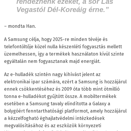
rendeznénk ezeket, a sor Las
Vegastól Dél-Koreáig érne.”
– mondta Han.
A Samsung célja, hogy 2025-re minden tévéje és
telefontöltője közel nulla készenléti fogyasztás mellett
üzemelhessen, így a termékek használaton kívül szinte
egyáltalán nem fogyasztanak majd energiát.
Az e-hulladék szintén nagy kihívást jelent az
elektronikai ipar számára, ezért a Samsung is hozzájárul
ennek csökkentéséhez és 2009 óta több mint ötmillió
tonna e-hulladékot gyűjtött össze. A mobiltermékek
esetében a Samsung tavaly elindította a Galaxy a
bolygóért fenntarthatósági platformot, amely hozzájárul
a kézzelfogható éghajlatvédelmi intézkedések
megvalósításához és az eszközök környezeti