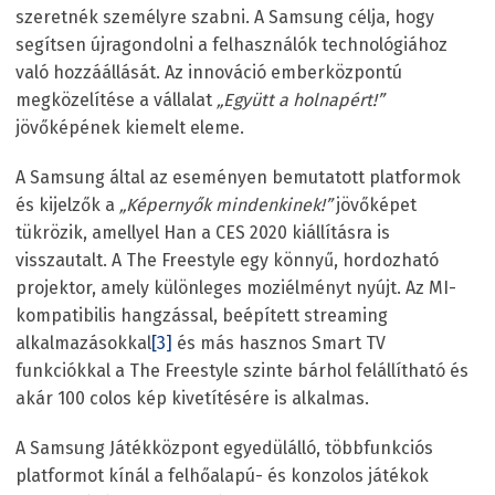
szeretnék személyre szabni. A Samsung célja, hogy
segítsen újragondolni a felhasználók technológiához
való hozzáállását. Az innováció emberközpontú
megközelítése a vállalat
„Együtt a holnapért!”
jövőképének kiemelt eleme.
A Samsung által az eseményen bemutatott platformok
és kijelzők a
„Képernyők mindenkinek!”
jövőképet
tükrözik, amellyel Han a CES 2020 kiállításra is
visszautalt. A The Freestyle egy könnyű, hordozható
projektor, amely különleges moziélményt nyújt. Az MI-
kompatibilis hangzással, beépített streaming
alkalmazásokkal
[3]
és más hasznos Smart TV
funkciókkal a The Freestyle szinte bárhol felállítható és
akár 100 colos kép kivetítésére is alkalmas.
A Samsung Játékközpont egyedülálló, többfunkciós
platformot kínál a felhőalapú- és konzolos játékok