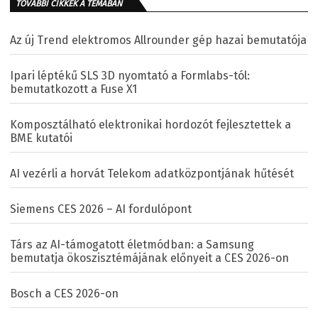
TOVÁBBI CIKKEK A TÉMÁBAN
Az új Trend elektromos Allrounder gép hazai bemutatója
Ipari léptékű SLS 3D nyomtató a Formlabs-tól:
bemutatkozott a Fuse X1
Komposztálható elektronikai hordozót fejlesztettek a
BME kutatói
AI vezérli a horvát Telekom adatközpontjának hűtését
Siemens CES 2026 – AI fordulópont
Társ az AI-támogatott életmódban: a Samsung
bemutatja ökoszisztémájának előnyeit a CES 2026-on
Bosch a CES 2026-on