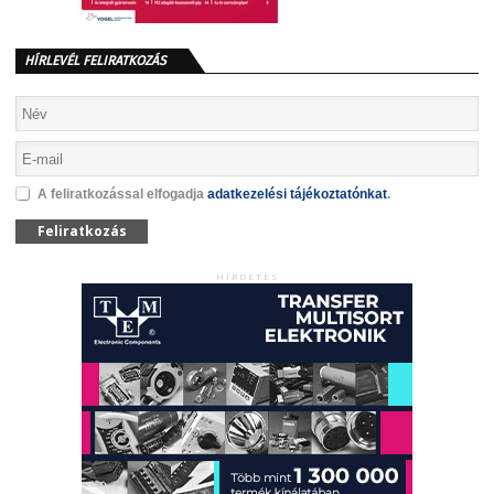
HÍRLEVÉL FELIRATKOZÁS
A feliratkozással elfogadja
adatkezelési tájékoztatónkat
.
Feliratkozás
HIRDETÉS