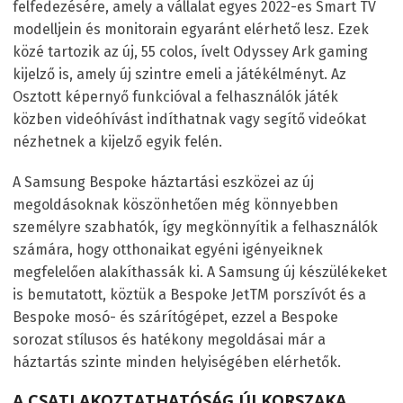
felfedezésére, amely a vállalat egyes 2022-es Smart TV
modelljein és monitorain egyaránt elérhető lesz. Ezek
közé tartozik az új, 55 colos, ívelt Odyssey Ark gaming
kijelző is, amely új szintre emeli a játékélményt. Az
Osztott képernyő funkcióval a felhasználók játék
közben videóhívást indíthatnak vagy segítő videókat
nézhetnek a kijelző egyik felén.
A Samsung Bespoke háztartási eszközei az új
megoldásoknak köszönhetően még könnyebben
személyre szabhatók, így megkönnyítik a felhasználók
számára, hogy otthonaikat egyéni igényeiknek
megfelelően alakíthassák ki. A Samsung új készülékeket
is bemutatott, köztük a Bespoke Jet
TM
porszívót és a
Bespoke mosó- és szárítógépet, ezzel a Bespoke
sorozat stílusos és hatékony megoldásai már a
háztartás szinte minden helyiségében elérhetők.
A CSATLAKOZTATHATÓSÁG ÚJ KORSZAKA