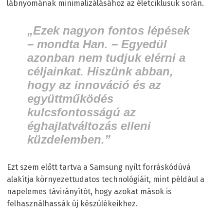
lábnyomának minimalizálásához az életciklusuk során.
„Ezek nagyon fontos lépések
– mondta Han. –
Egyedül
azonban
nem tudjuk elérni a
céljainkat. Hiszünk abban,
hogy az innováció és az
együttműködés
kulcsfontosságú az
éghajlatváltozás elleni
küzdelemben.”
Ezt szem előtt tartva a Samsung nyílt forráskódúvá
alakítja környezettudatos technológiáit, mint például a
napelemes távirányítót, hogy azokat mások is
felhasználhassák új készülékeikhez.