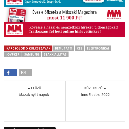
KAPCSOLÓDÓ KULCSSZAVAK
BEMUTATÓ
CES
ELEKTRONIKAI
JÖVPKÉP
SAMSUNG
SZAKKIÁLLÍTÁS
← ELŐZŐ
KÖVETKEZŐ →
Mazak nyílt napok
InnoElectro 2022