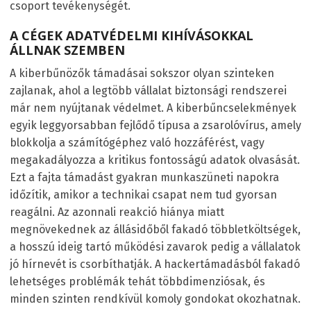
csoport tevékenységét.
A CÉGEK ADATVÉDELMI KIHÍVÁSOKKAL
ÁLLNAK SZEMBEN
A kiberbűnözők támadásai sokszor olyan szinteken
zajlanak, ahol a legtöbb vállalat biztonsági rendszerei
már nem nyújtanak védelmet. A kiberbűncselekmények
egyik leggyorsabban fejlődő típusa a zsarolóvírus, amely
blokkolja a számítógéphez való hozzáférést, vagy
megakadályozza a kritikus fontosságú adatok olvasását.
Ezt a fajta támadást gyakran munkaszüneti napokra
időzítik, amikor a technikai csapat nem tud gyorsan
reagálni. Az azonnali reakció hiánya miatt
megnövekednek az állásidőből fakadó többletköltségek,
a hosszú ideig tartó működési zavarok pedig a vállalatok
jó hírnevét is csorbíthatják. A hackertámadásból fakadó
lehetséges problémák tehát többdimenziósak, és
minden szinten rendkívül komoly gondokat okozhatnak.