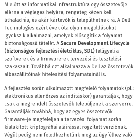
Mielőtt az informatikai infrastruktúra egy összetevője
elérne a végleges helyére, rengeteg kézen kell
áthaladnia, és akár kártevők is települhetnek rá. A Dell
Technologies ezért évek óta olyan megoldásokat
igyekszik alkalmazni, amelyek elősegítik a folyamat
biztonságossá tételét. A
Secure Development Lifecycle
(biztonságos fejlesztési életciklus, SDL)
felügyeli a
szoftverek és a firmware-ek tervezési és tesztelési
szakaszait. Továbbá ezt alkalmazza a Dell az összetevők
albeszállítóinak hitelesítési folyamatainál is.
A fejlesztés során alkalmazott megfelelő folyamatok (pl.:
elektronikus ellenőrzés az indításkor) garantálják, hogy
csak a megrendelt összetevők települjenek a szerverre.
Garantálják továbbá, hogy az egyes összetevők
firmware-je megfeleljen a tervezési folyamat során
kialakított kriptográfiai aláírással rögzített verziónak.
Végül pedig nem feledkezhetünk meg az ügyfélhez való