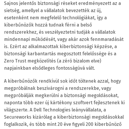
Sajnos jelentős biztonsági réseket eredményezett az a
sietség, amellyel a vállalatok bevezették az új,
esetenként nem megfelelő technológiákat, így a
kiberbűnözők hozzá tudnak férni a belső
rendszerekhez, és veszélyeztetni tudják a vállalatok
mindennapi működését, vagy akár azok fennmaradását
is. Ezért az alkalmazottak kiberbiztonsági képzése, a
biztonsági karbantartás megosztott felelőssége és a
Zero Trust megközelítés (a zéró bizalom elve)
napjainkban elsődleges fontosságúvá vált.
A kiberbűnözők rendkívül sok időt töltenek azzal, hogy
megpróbálnak beszivárogni a rendszerekbe, vagy
megpróbálják megkerülni a biztonsági megoldásokat,
naponta több ezer új kártékony szoftvert fejlesztenek ki
világszerte. A Dell Technologies leányvállalata, a
Secureworks kizárólag a kiberbiztonsági megoldásokkal
foglalkozik, és több mint 20 éve figyeli 200 kiberbűnöző