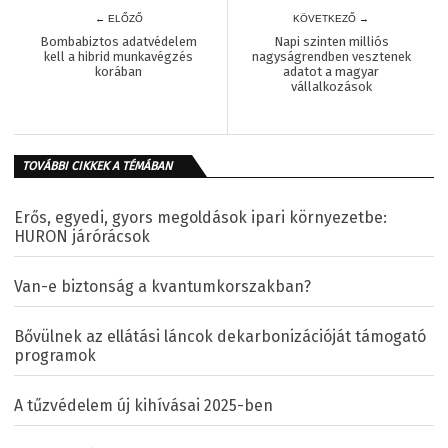
← ELŐZŐ
KÖVETKEZŐ →
Bombabiztos adatvédelem
Napi szinten milliós
kell a hibrid munkavégzés
nagyságrendben vesztenek
korában
adatot a magyar
vállalkozások
TOVÁBBI CIKKEK A TÉMÁBAN
Erős, egyedi, gyors megoldások ipari környezetbe:
HURON járórácsok
Van-e biztonság a kvantumkorszakban?
Bővülnek az ellátási láncok dekarbonizációját támogató
programok
A tűzvédelem új kihívásai 2025-ben