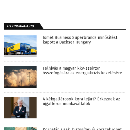
TECHNOKRATA.HU
Ismét Business Superbrands minősítést
kapott a Dachser Hungary
Felhívás a magyar kkv-szektor
összefogására az energiakrízis kezelésére
A kékgallérosok kora lejárt? Érkeznek az
újgalléros munkavállalók
Korhatár, sisak, biztosítás: új korszak jöhet