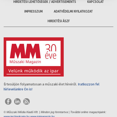
HIRDETÉSI LEHETŐSÉGEK / ADVERTISEMENTS
KAPCSOLAT
IMPRESSZUM
ADATVÉDELMI NYILATKOZAT
HIRDETÉSI ÁSZF
Értesüljön folyamatosan a műszaki élet híreiről.
Iratkozzon fel
hírlevelünkre Ön is!
© Műszaki Média Kiadó Kft. | Minden jog fenntartva | További online magazinjaink:
www.technokrata.hu
www.iotmagazin.hu