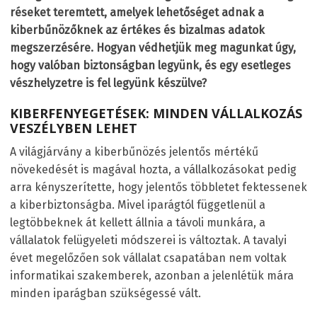
réseket teremtett, amelyek lehetőséget adnak a
kiberbűnözőknek az értékes és bizalmas adatok
megszerzésére. Hogyan védhetjük meg magunkat úgy,
hogy valóban biztonságban legyünk, és egy esetleges
vészhelyzetre is fel legyünk készülve?
KIBERFENYEGETÉSEK: MINDEN VÁLLALKOZÁS
VESZÉLYBEN LEHET
A világjárvány a kiberbűnözés jelentős mértékű
növekedését is magával hozta, a vállalkozásokat pedig
arra kényszerítette, hogy jelentős többletet fektessenek
a kiberbiztonságba. Mivel iparágtól függetlenül a
legtöbbeknek át kellett állnia a távoli munkára, a
vállalatok felügyeleti módszerei is változtak. A tavalyi
évet megelőzően sok vállalat csapatában nem voltak
informatikai szakemberek, azonban a jelenlétük mára
minden iparágban szükségessé vált.