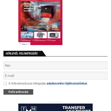
HÍRLEVÉL FELIRATKOZÁS
A feliratkozással elfogadja
adatkezelési tájékoztatónkat
.
Feliratkozás
HIRDETÉS