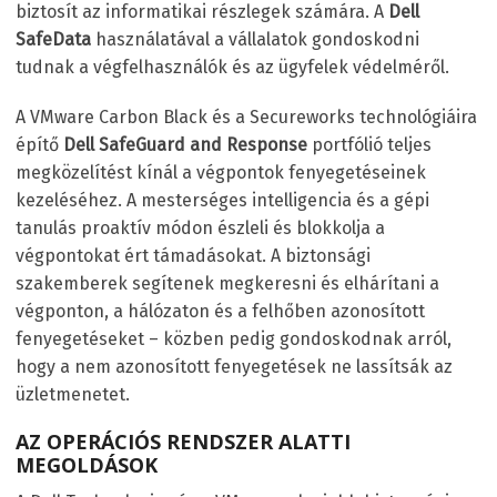
biztosít az informatikai részlegek számára. A
Dell
SafeData
használatával a vállalatok gondoskodni
tudnak a végfelhasználók és az ügyfelek védelméről.
A VMware Carbon Black és a Secureworks technológiáira
építő
Dell SafeGuard and Response
portfólió teljes
megközelítést kínál a végpontok fenyegetéseinek
kezeléséhez. A mesterséges intelligencia és a gépi
tanulás proaktív módon észleli és blokkolja a
végpontokat ért támadásokat. A biztonsági
szakemberek segítenek megkeresni és elhárítani a
végponton, a hálózaton és a felhőben azonosított
fenyegetéseket – közben pedig gondoskodnak arról,
hogy a nem azonosított fenyegetések ne lassítsák az
üzletmenetet.
AZ OPERÁCIÓS RENDSZER ALATTI
MEGOLDÁSOK