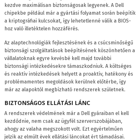
kezdve maximálisan biztonságosak legyenek. A Dell
chipekbe például már a gyártási folyamat során beépítik
a kriptográfiai kulcsokat, így lehetetlenné válik a BIOS-
hoz való illetéktelen hozzáférés.
Az alaptechnológiák fejlesztésének és a csúcsminőségű
biztonsági szolgáltatások beépítésének köszönhetően a
vállalatoknak egyre kevésbé kell majd további
biztonsági intézkedésekre támaszkodniuk. A költséges
és reaktív intézkedések helyett a proaktív, hatékony és
problémamentes megoldások kerülnek előtérbe, így
már az alapoktól megbízható rendszerek születnek.
BIZTONSÁGOS ELLÁTÁSI LÁNC
A rendszerek védelmének már a Dell gyáraiban el kell
kezdődnie, nem csak az ügyfél szerverszobájában,
ahogy az valaha megszokott volt. Ezt egyértelműen
jelzik az elmúlt évek ellátási láncokat ért támadásai.