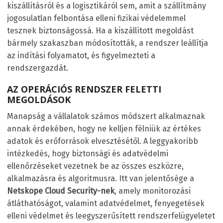
kiszállításról és a logisztikáról sem, amit a szállítmány
jogosulatlan felbontása elleni fizikai védelemmel
tesznek biztonságossá. Ha a kiszállított megoldást
bármely szakaszban módosították, a rendszer leállítja
az indítási folyamatot, és figyelmezteti a
rendszergazdát.
AZ OPERÁCIÓS RENDSZER FELETTI
MEGOLDÁSOK
Manapság a vállalatok számos módszert alkalmaznak
annak érdekében, hogy ne kelljen félniük az értékes
adatok és erőforrások elvesztésétől. A leggyakoribb
intézkedés, hogy biztonsági és adatvédelmi
ellenőrzéseket vezetnek be az összes eszközre,
alkalmazásra és algoritmusra. Itt van jelentősége a
Netskope Cloud Security-nek
, amely monitorozási
átláthatóságot, valamint adatvédelmet, fenyegetések
elleni védelmet és leegyszerűsített rendszerfelügyeletet