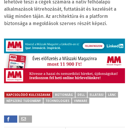
lehetővé teszi a cégek számára a natív felhőalapú
alkalmazások létrehozását, futtatását és kezelését a
világ minden táján. Az architektúra és a platform
biztonsága a megoldások szerves részét képezi.
KAPCSOLÓDÓ KULCSSZAVAK
BIZTONSÁG
DELL
ELLÁTÁSI
LÁNC
NÉPSZERŰ TUDOMÁNY
TECHNOLOGIES
VMWARE