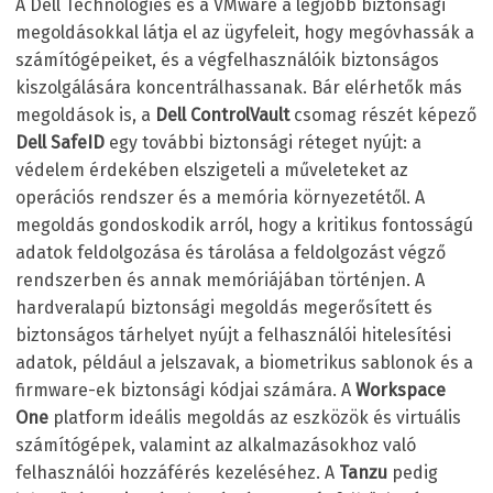
A Dell Technologies és a VMware a legjobb biztonsági
megoldásokkal látja el az ügyfeleit, hogy megóvhassák a
számítógépeiket, és a végfelhasználóik biztonságos
kiszolgálására koncentrálhassanak. Bár elérhetők más
megoldások is, a
Dell ControlVault
csomag részét képező
Dell SafeID
egy további biztonsági réteget nyújt: a
védelem érdekében elszigeteli a műveleteket az
operációs rendszer és a memória környezetétől. A
megoldás gondoskodik arról, hogy a kritikus fontosságú
adatok feldolgozása és tárolása a feldolgozást végző
rendszerben és annak memóriájában történjen. A
hardveralapú biztonsági megoldás megerősített és
biztonságos tárhelyet nyújt a felhasználói hitelesítési
adatok, például a jelszavak, a biometrikus sablonok és a
firmware-ek biztonsági kódjai számára. A
Workspace
One
platform ideális megoldás az eszközök és virtuális
számítógépek, valamint az alkalmazásokhoz való
felhasználói hozzáférés kezeléséhez. A
Tanzu
pedig