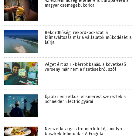
Az extrém hőség ellenére is Európa élén a
magyar csemegekukorica
Rekordhőség, rekordkockázat: a
klímaváltozás már a vállalatok működését is
átírja
Véget ért az IT-bérrobbanás: a következő
verseny már nem a fizetésekről szól
Újabb nemzetközi elismerést szereztek a
Schneider Electric gyárai
Nemzetközi gasztro mérföldkő, amelyre
büszkék lehetünk – A Fragola