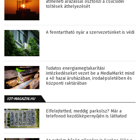
átmeneti árazással ösztönzi a csúcsidei
töltések áthelyezését
A fenntartható nyár a szervezetünket is védi
Tudatos energiamegtakarítási
intézkedéseket vezet be a MediaMarkt mind
a 40 hazai áruházában, irodaépületében és
központi raktárában
IOT-MAGAZIN.HU
Elfelejtetted, meddig parkolsz? Már a
telefonod kezdőképernyőjén is láthatod