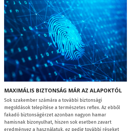
MAXIMÁLIS BIZTONSÁG MÁR AZ ALAPOKTÓL
Sok szakember számára a további biztonsági
megoldások telepítése a természetes reflex. Az ebből
fakadó biztonságérzet azonban nagyon hamar
hamisnak bizonyulhat, hiszen sok esetben zavart
eredményez a használatuk, ez pedig további réseket