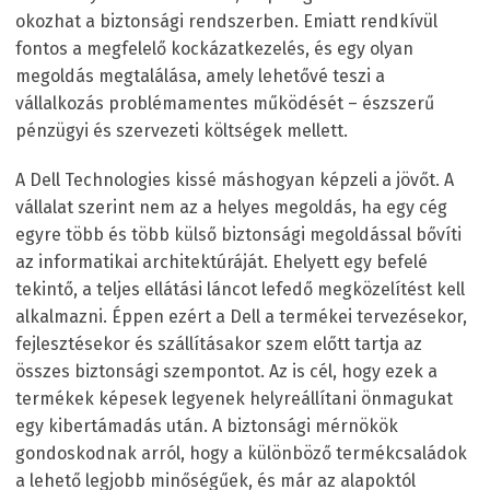
okozhat a biztonsági rendszerben. Emiatt rendkívül
fontos a megfelelő kockázatkezelés, és egy olyan
megoldás megtalálása, amely lehetővé teszi a
vállalkozás problémamentes működését – észszerű
pénzügyi és szervezeti költségek mellett.
A Dell Technologies kissé máshogyan képzeli a jövőt. A
vállalat szerint nem az a helyes megoldás, ha egy cég
egyre több és több külső biztonsági megoldással bővíti
az informatikai architektúráját. Ehelyett egy befelé
tekintő, a teljes ellátási láncot lefedő megközelítést kell
alkalmazni. Éppen ezért a Dell a termékei tervezésekor,
fejlesztésekor és szállításakor szem előtt tartja az
összes biztonsági szempontot. Az is cél, hogy ezek a
termékek képesek legyenek helyreállítani önmagukat
egy kibertámadás után. A biztonsági mérnökök
gondoskodnak arról, hogy a különböző termékcsaládok
a lehető legjobb minőségűek, és már az alapoktól