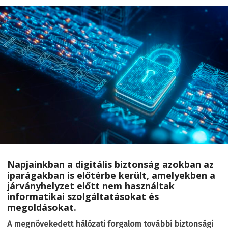
Napjainkban a digitális biztonság azokban az
iparágakban is előtérbe került, amelyekben a
járványhelyzet előtt nem használtak
informatikai szolgáltatásokat és
megoldásokat.
A megnövekedett hálózati forgalom további biztonsági