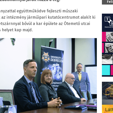
Fel
nyzattal együttműködve fejleszti műszaki
az intézmény járműipari kutatócentrumot alakít ki
tszárnnyal bővül a kar épülete az Ótemető utcai
 helyet kap majd.