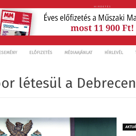
HIRDETÉS
ESEMÉNY
ELŐFIZETÉS
MÉDIAAJÁNLAT
HÍRLEVÉL
or létesül a Debrece
AKTUÁ