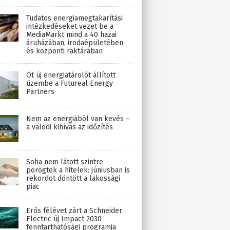
Tudatos energiamegtakarítási
intézkedéseket vezet be a
MediaMarkt mind a 40 hazai
áruházában, irodaépületében
és központi raktárában
Öt új energiatárolót állított
üzembe a Futureal Energy
Partners
Nem az energiából van kevés –
a valódi kihívás az időzítés
Soha nem látott szintre
pörögtek a hitelek: júniusban is
rekordot döntött a lakossági
piac
Erős félévet zárt a Schneider
Electric új Impact 2030
fenntarthatósági programja