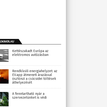
OKRATA.HU
Kettészakadt Európa az
elektromos autózásban
Rendkívüli energiahelyzet: az
EV.app átmeneti árazással
ösztönzi a csúcsidei töltések
áthelyezését
A fenntartható nyár a
szervezetünket is védi