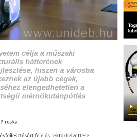
yetem célja a műszaki
turális hátterének
ejlesztése, hiszen a városba
keznek az újabb cégek,
éhez elengedhetetlen a
ttségű mérnökutánpótlás
 Piroska.
sfejlesztésért felelős rektorhelyettese