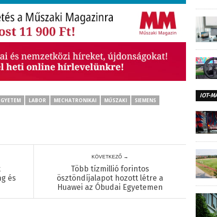
IOT-M
EGYETEM
LABOR
MECHATRONIKAI
MŰSZAKI
SIEMENS
KÖVETKEZŐ →
t
Több tízmillió forintos
ng és
ösztöndíjalapot hozott létre a
Huawei az Óbudai Egyetemen