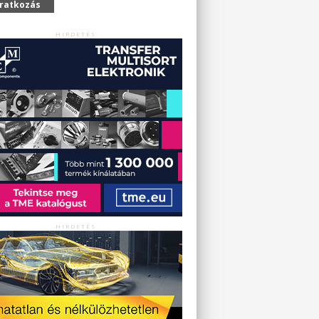
iratkozás
HIRDETÉS
HIRDETÉS