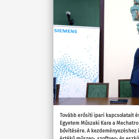
Tovább erősíti ipari kapcsolatait 
Egyetem Műszaki Kara a Mechatron
bővítésére. A kezdeményezéshez in
értékű műszer-, szoftver- és eszk