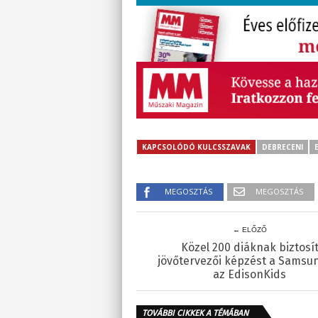
KAPCSOLÓDÓ KULCSSZAVAK
DEBRECENI
MEGOSZTÁS
MEGOSZTÁS
← ELŐZŐ
Közel 200 diáknak biztosí
jövőtervezői képzést a Samsu
az EdisonKids
TOVÁBBI CIKKEK A TÉMÁBAN