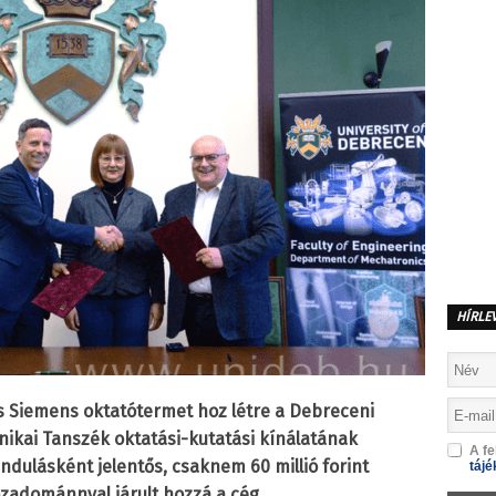
HÍRLE
és Siemens oktatótermet hoz létre a Debreceni
ikai Tanszék oktatási-kutatási kínálatának
A fe
dulásként jelentős, csaknem 60 millió forint
tájé
özadománnyal járult hozzá a cég.