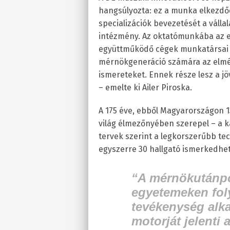
hangsúlyozta: ez a munka elkezdőd
specializációk bevezetését a vállala
intézmény. Az oktatómunkába az eg
együttműködő cégek munkatársai i
mérnökgeneráció számára az elméle
ismereteket. Ennek része lesz a j
– emelte ki Ailer Piroska.
A 175 éve, ebből Magyarországon 
világ élmezőnyében szerepel – a ka
tervek szerint a legkorszerűbb t
egyszerre 30 hallgató ismerkedhet
“A mérnökutánpót
egyetemeken foly
tevékenység alk
motorját jelenti 