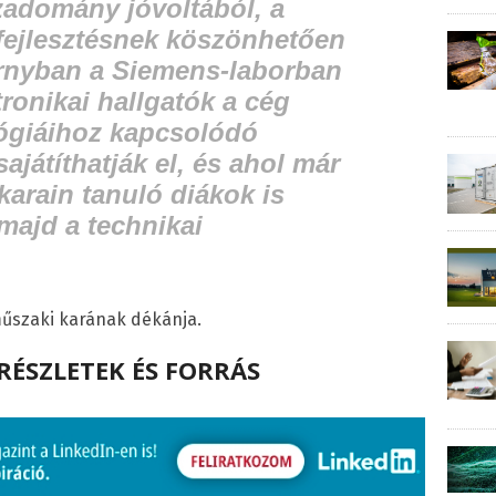
zadomány jóvoltából, a
fejlesztésnek köszönhetően
zárnyban a Siemens-laborban
tronikai hallgatók a cég
lógiáihoz kapcsolódó
ajátíthatják el, és ahol már
arain tanuló diákok is
majd a technikai
űszaki karának dékánja.
RÉSZLETEK ÉS FORRÁS