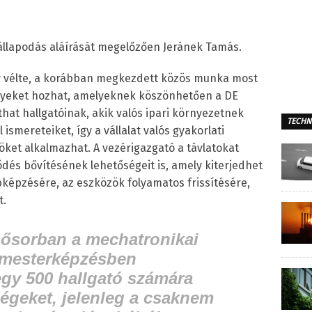
llapodás aláírását megelőzően Jeránek Tamás.
gy vélte, a korábban megkezdett közös munka most
nyeket hozhat, amelyeknek köszönhetően a DE
hat hallgatóinak, akik valós ipari környezetnek
TECHN
 ismereteiket, így a vállalat valós gyakorlati
öket alkalmazhat. A vezérigazgató a távlatokat
ödés bővítésének lehetőségeit is, amely kiterjedhet
képzésére, az eszközök folyamatos frissítésére,
t.
ősorban a mechatronikai
 mesterképzésben
egy 500 hallgató számára
ségeket, jelenleg a csaknem