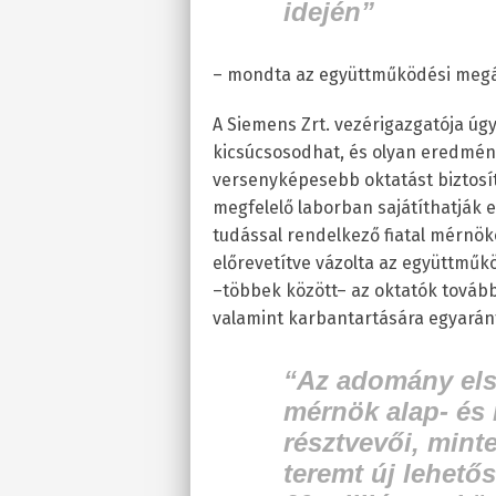
idején”
– mondta az együttműködési megá
A Siemens Zrt. vezérigazgatója ú
kicsúcsosodhat, és olyan eredmé
versenyképesebb oktatást biztosít
megfelelő laborban sajátíthatják el
tudással rendelkező fiatal mérnök
előrevetítve vázolta az együttműk
–többek között– az oktatók tovább
valamint karbantartására egyarán
“Az adomány els
mérnök alap- és
résztvevői, mint
teremt új lehető