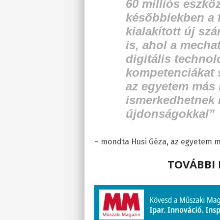
60 milliós eszkö
későbbiekben a 
kialakított új s
is, ahol a mecha
digitális techno
kompetenciákat s
az egyetem más k
ismerkedhetnek 
újdonságokkal”
– mondta Husi Géza, az egyetem m
TOVÁBBI 