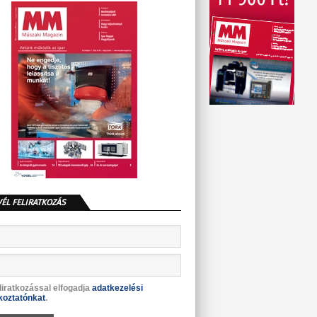
VÉL FELIRATKOZÁS
liratkozással elfogadja
adatkezelési
koztatónkat
.