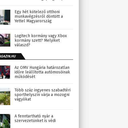
Egy hét kötelező otthoni
munkavégzésről döntött a
Yettel Magyarország
Logitech kormány vagy Xbox
kormány szett? Melyiket
válaszd?
AGAZIN.HU
Az OMV Hungária határozatlan
időre leállította autómosóinak
működését
Több száz ingyenes szabadtéri
sporthelyszín várja a mozogni
vágyókat
A fenntartható nyár a
szervezetünket is védi