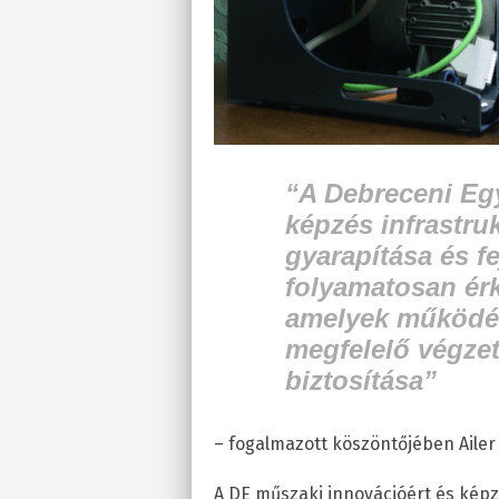
“A Debreceni Eg
képzés infrastruk
gyarapítása és f
folyamatosan ér
amelyek működés
megfelelő végze
biztosítása”
– fogalmazott köszöntőjében Ailer
A DE műszaki innovációért és képzé