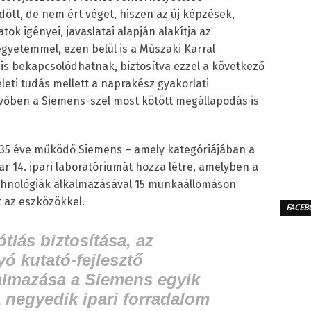
ött, de nem ért véget, hiszen az új képzések,
tok igényei, javaslatai alapján alakítja az
yetemmel, ezen belül is a Műszaki Karral
s bekapcsolódhatnak, biztosítva ezzel a következő
ti tudás mellett a naprakész gyakorlati
övőben a Siemens-szel most kötött megállapodás is
135 éve működő Siemens – amely kategóriájában a
r 14. ipari laboratóriumát hozza létre, amelyben a
echnológiák alkalmazásával 15 munkaállomáson
 az eszközökkel.
FACEB
lás biztosítása, az
ó kutató-fejlesztő
almazása a Siemens egyik
a negyedik ipari forradalom