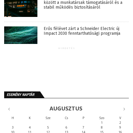
között a munkatársak támogatásáról és a
stabil működés biztosításáról
Erős félévet zárt a Schneider Electric új
Impact 2030 fenntarthatósági programja
HIRDETÉS
ESEMÉNY NAPTÁR
AUGUSZTUS
H
K
Sze
Cs
P
Szo
V
1
2
3
4
5
6
7
8
9
10
11
12
13
14
15
16