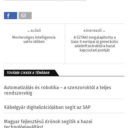
← ELŐZŐ
KÖVETKEZŐ →
Mesterséges intelligencia
A SZTAKI megalapította a
valós időben
Gaia-X európai új generációs
adatinfrastruktúra hazai
kapcsolati pontját
TOVÁBBI CIKKEK A TÉMÁBAN
Automatizálás és robotika – a szenzoroktól a teljes
rendszerekig
Kábelgyár digitalizációjában segít az SAP
Magyar fejlesztésű drónok segítik a hazai
technológiaváltást