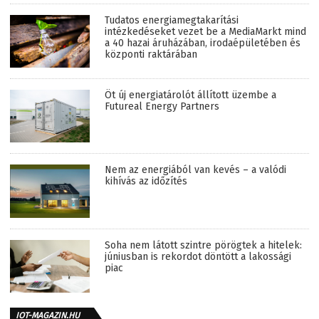
Tudatos energiamegtakarítási
intézkedéseket vezet be a MediaMarkt mind
a 40 hazai áruházában, irodaépületében és
központi raktárában
Öt új energiatárolót állított üzembe a
Futureal Energy Partners
Nem az energiából van kevés – a valódi
kihívás az időzítés
Soha nem látott szintre pörögtek a hitelek:
júniusban is rekordot döntött a lakossági
piac
IOT-MAGAZIN.HU