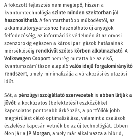
A fokozott fejlesztés nem meglepő, hiszen a
kvantumtechnológia
szinte minden szektorban
jól
hasznosítható
. A fenntarthatóbb működéstől, az
akkumulátorgyártáshoz használható új anyagok
felfedezéséig, az információk védelmén át az orvosi
szenzorokig egészen a káros ipari gázok hatásainak
mérsékléséig
rendkívül széles körben alkalmazható
. A
Volkswagen Csoport
nemrég mutatta be az első,
kvantumszámításon alapuló
valós idejű forgalomirányító
rendszert
, amely minimalizálja a várakozási és utazási
időt.
Sőt, a
pénzügyi szolgáltató szervezetek
is
ebben látják a
jövőt
: a kockázatos (befektetési) eszközökkel
kapcsolatos pontosabb árképzés, a portfóliók jobb
megtérülést célzó optimalizálása, valamint a csalások
észlelése kapcsán vetnék be az új technológiát. Ebben
élen jár a
JP Morgan
, amely már alkalmazza a hibrid,