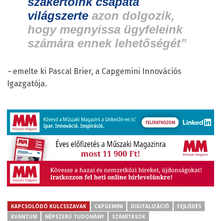
szakértőink csapata
világszerte
azon dolgozik,
hogy megnyissa ügyfeleink
számára ennek lehetőségét”
–
emelte ki Pascal Brier, a Capgemini Innovációs
Igazgatója.
KAPCSOLÓDÓ KULCSSZAVAK
CAPGEMINI
DIGITALIZÁCIÓ
FEJLŐDÉS
KVANTUM
NÉPSZERŰ TUDOMÁNY
SZÁMÍTÁSOK