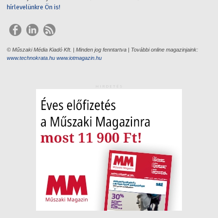
hírlevelünkre Ön is!
© Műszaki Média Kiadó Kft. | Minden jog fenntartva | További online magazinjaink:
www.technokrata.hu
www.iotmagazin.hu
HIRDETÉS