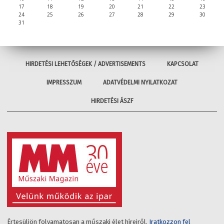
17
18
19
20
21
22
23
24
25
26
27
28
29
30
31
HIRDETÉSI LEHETŐSÉGEK / ADVERTISEMENTS
KAPCSOLAT
IMPRESSZUM
ADATVÉDELMI NYILATKOZAT
HIRDETÉSI ÁSZF
Értesüljön folyamatosan a műszaki élet híreiről.
Iratkozzon fel