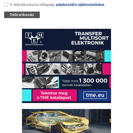
A feliratkozással elfogadja
adatkezelési tájékoztatónkat
.
Feliratkozás
HIRDETÉS
HIRDETÉS