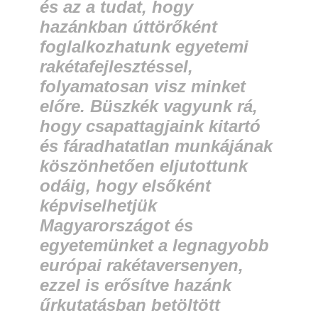
és az a tudat, hogy
hazánkban úttörőként
foglalkozhatunk egyetemi
rakétafejlesztéssel,
folyamatosan visz minket
előre. Büszkék vagyunk rá,
hogy csapattagjaink kitartó
és fáradhatatlan munkájának
köszönhetően eljutottunk
odáig, hogy elsőként
képviselhetjük
Magyarországot és
egyetemünket a legnagyobb
európai rakétaversenyen,
ezzel is erősítve hazánk
űrkutatásban betöltött