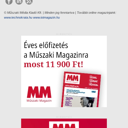
© Műszaki Média Kiadó Kft. | Minden jog fenntartva | További online magazinjaink:
www.technokrata.hu
www.iotmagazin.hu
HIRDETÉS
HIRDETÉS