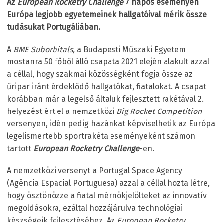
Az
European Rocketry Challenge
7 napos eseményén
Európa legjobb egyetemeinek hallgatóival mérik össze
tudásukat Portugáliában.
A
BME Suborbitals,
a Budapesti Műszaki Egyetem
mostanra 50 főből álló csapata 2021 elején alakult azzal
a céllal, hogy szakmai közösségként fogja össze az
űripar iránt érdeklődő hallgatókat, fiatalokat. A csapat
korábban már a legelső általuk fejlesztett rakétával 2.
helyezést ért el a nemzetközi
Big Rocket Competition
versenyen, idén pedig hazánkat képviselhetik az Európa
legelismertebb sportrakéta eseményeként számon
tartott
European Rocketry Challenge
-en.
A nemzetközi versenyt a Portugal Space Agency
(Agência Espacial Portuguesa) azzal a céllal hozta létre,
hogy ösztönözze a fiatal mérnökjelölteket az innovatív
megoldásokra, ezáltal hozzájárulva technológiai
készségeik fejlesztéséhez. Az
European Rocketry