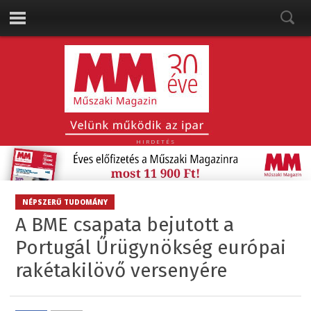
HIRDETÉS
NÉPSZERŰ TUDOMÁNY
A BME csapata bejutott a
Portugál Űrügynökség európai
rakétakilövő versenyére