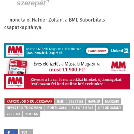
szerepét
”
– mondta el Hafner Zoltán, a BME Suborbitals
csapatkapitánya.
KAPCSOLÓDÓ KULCSSZAVAK
BME
EGYETEM
HAFNER
MŰSZAKI
NÉPSZERŰ TUDOMÁNY
PORTUGÁLS
SUBORBITALS
ŰRTUDOMÁNY
VERSENY
ZOLTÁN