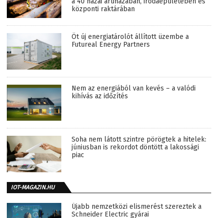
a 40 hazai áruházában, irodaépületében és
központi raktárában
Öt új energiatárolót állított üzembe a
Futureal Energy Partners
Nem az energiából van kevés – a valódi
kihívás az időzítés
Soha nem látott szintre pörögtek a hitelek:
júniusban is rekordot döntött a lakossági
piac
IOT-MAGAZIN.HU
Újabb nemzetközi elismerést szereztek a
Schneider Electric gyárai