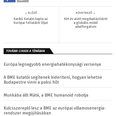
← ELŐZŐ
KÖVETKEZŐ →
Karikó Katalin kapta az
Két év alatt megduplázódott
Európai Feltalálói Díjat
a globális mobil
adatforgalom
TOVÁBBI CIKKEK A TÉMÁBAN
Európa legnagyobb energiahatékonysági versenye
A BME kutatói segítenek kideríteni, hogyan lehetne
Budapestre vinni a paksi hőt
Munkába állt Máté, a BME humanoid robotja
Kulcsszereplő lesz a BME az európai villamosenergia-
rendszer megújításában