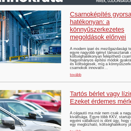
Csarnoképítés gyors
hatékonyan: a
könnyűszerkezetes
megoldások előnyei
A modern ipari és mezőgazdasági 
egyre nagyobb igényt támasztanak 
költséghatékonyan felépíthető csarn
hagyományos építési módok gyakra
és költségesek, míg a könnyűszerk
csarnokok innovatív…
tovább
Tartós bérlet vagy líz
Ezeket érdemes mérl
A cégautó ma már nem csak a nagyv
kiváltsága. Egyre több KKV, startu
egyéni vállalkozó is dönt úgy, hog
egy megbízható, költséghatékony j