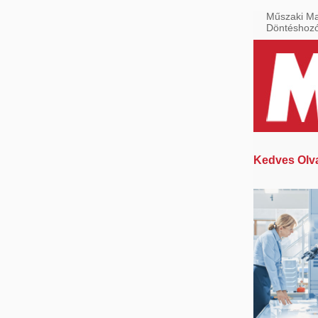
Műszaki Ma
Döntéshoz
Kedves Olv