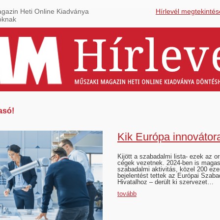
gazin Heti Online Kiadványa
Hírlevél megtekintés
óknak
asó!
Kik Európa innovátor
Kijött a szabadalmi lista- ezek az 
cégek vezetnek. 2024-ben is magas
szabadalmi aktivitás, közel 200 ez
bejelentést tettek az Európai Szaba
Hivatalhoz – derült ki szervezet…
tovább