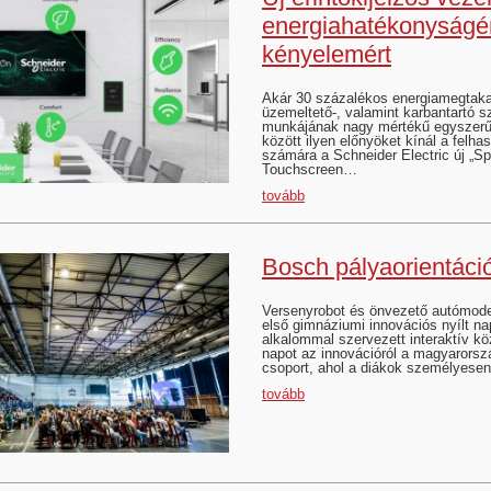
energiahatékonyságér
kényelemért
Akár 30 százalékos energiamegtaka
üzemeltető-, valamint karbantartó 
munkájának nagy mértékű egyszerű
között ilyen előnyöket kínál a felha
számára a Schneider Electric új „
Touchscreen…
tovább
Bosch pályaorientáci
Versenyrobot és önvezető autómodel
első gimnáziumi innovációs nyílt na
alkalommal szervezett interaktív köz
napot az innovációról a magyarorsz
csoport, ahol a diákok személyese
tovább