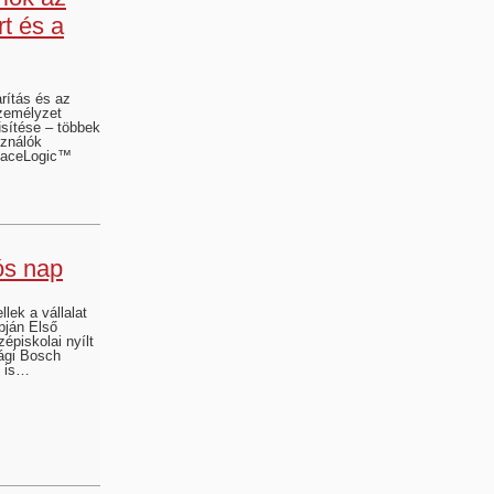
t és a
rítás és az
személyzet
sítése – többek
sználók
SpaceLogic™
ós nap
lek a vállalat
pján Első
épiskolai nyílt
ági Bosch
n is…