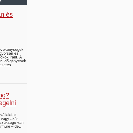
an és
tevékenységek
gyorsan és
okok iránt. A
n időigényesek
ezetes
ing?
egelni
állalatok
p vagy akár
y szüksége van
árműre – de…