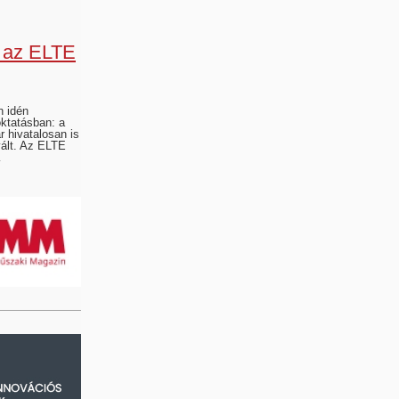
k az ELTE
 idén
oktatásban: a
r hivatalosan is
ált. Az ELTE
…