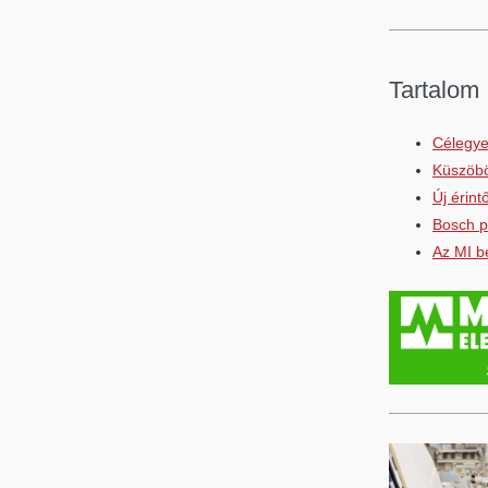
Tartalom
Célegy
Küszöbö
Új érin
Bosch p
Az MI b