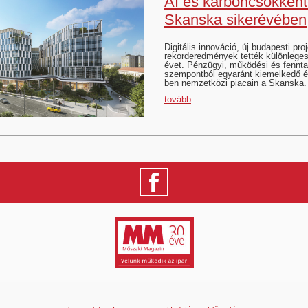
AI és karboncsökkent
Skanska sikerévében
Digitális innováció, új budapesti pro
rekorderedmények tették különlege
évet. Pénzügyi, működési és fennta
szempontból egyaránt kiemelkedő é
ben nemzetközi piacain a Skanska. 
tovább