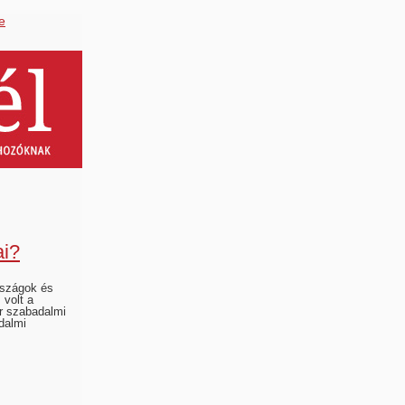
e
ai?
országok és
 volt a
er szabadalmi
dalmi