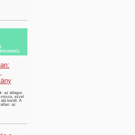
ban:
,
iány
k: az átlagos
 vissza, ezzel
 alá került. A
atlan: az