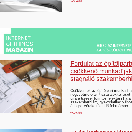
tovább
Fordulat az építőipar
csökkenő munkadíjak
stagnáló szakemberh
Csökkentek az építőipari munkadíja
négyzetméterár 7 százalékkal esett
újra a tízezer forintos lélektani határ
szakemberhiány gyakorlatilag változ
átlagos várakozási idő februárban…
tovább