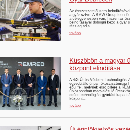
Az összeszerelőüzem beindításával
a gyár szíve. A BMW Group leendő 
a célegyenesben van, hiszen az ö
beindításával dobogni kezd a gyár 
részleg adja…
tovább
Küszöbön a magyar űr
központ elindítása
A 4iG Űr és Védelmi Technológiák Zr
egyedülálló űripari ökoszisztémája h
épül fel, melynek első pillére a R
űrközpontban megvalósuló űreszköz
csúcstechnológiás gyártási kapacitá
központ…
tovább
Új érintőkijelzős vezé