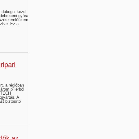
 dobogni kezd
debreceni gyára
sszeszerelőüzem
szíve. Ez a
ipari
t. a régióban
árom pillérből
EMTECH
gyártás. A
st biztosító
rlők az