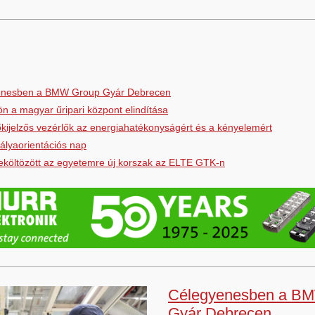
enesben a BMW Group Gyár Debrecen
n a magyar űripari központ elindítása
tőkijelzős vezérlők az energiahatékonyságért és a kényelemért
ályaorientációs nap
eköltözött az egyetemre új korszak az ELTE GTK-n
Célegyenesben a B
Gyár Debrecen