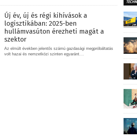
TECHN
Új év, új és régi kihívások a
logisztikában: 2025-ben
hullámvasúton érezheti magát a
szektor
Az elmúlt években jelentős számú gazdasági megpróbáltatás
volt hazai és nemzetközi szinten egyaránt....
MEGOSZTÁS