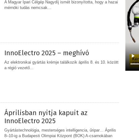
A Magyar Ipari Célgép Nagydíj ismét bizonyította, hogy a hazai
mérnöki tudás nemcsak...
MEGOSZTÁS
InnoElectro 2025 – meghívó
Az elektronikai gyártás krémje találkozik április 8. és 10. között
a régió vezető...
MEGOSZTÁS
Áprilisban nyitja kapuit az
InnoElectro 2025
Gyártástechnológia, mesterséges intelligencia, űripar… Április
8–10-ig a Budapesti Olimpiai Központ (BOK) A-csarnokában