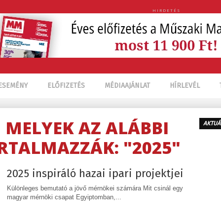
HIRDETÉS
ESEMÉNY
ELŐFIZETÉS
MÉDIAAJÁNLAT
HÍRLEVÉL
, MELYEK AZ ALÁBBI
AKTUÁ
RTALMAZZÁK: "2025"
2025 inspiráló hazai ipari projektjei
Különleges bemutató a jövő mérnökei számára Mit csinál egy
magyar mérnöki csapat Egyiptomban,...