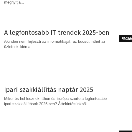
megnyitja...
MEGOSZTÁS
A legfontosabb IT trendek 2025-ben
FACEB
Aki idén nem fejleszti az informatikáját, az búcsút inthet az
üzletnek Idén a...
MEGOSZTÁS
Ipari szakkiállítás naptár 2025
Mikor és hol lesznek itthon és Európa-szerte a legfontosabb
ipari szakkiállítások 2025-ben? Áttekintésünkből...
MEGOSZTÁS