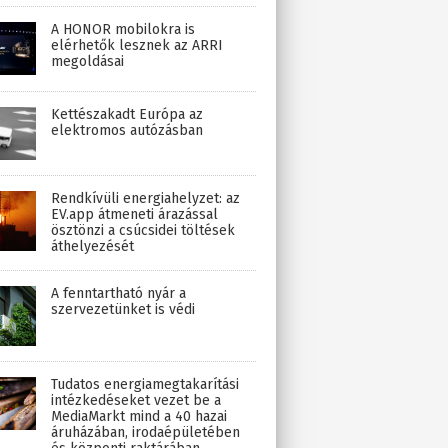
A HONOR mobilokra is
elérhetők lesznek az ARRI
megoldásai
Kettészakadt Európa az
elektromos autózásban
Rendkívüli energiahelyzet: az
EV.app átmeneti árazással
ösztönzi a csúcsidei töltések
áthelyezését
A fenntartható nyár a
szervezetünket is védi
Tudatos energiamegtakarítási
intézkedéseket vezet be a
MediaMarkt mind a 40 hazai
áruházában, irodaépületében