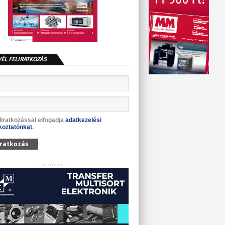
VÉL FELIRATKOZÁS
liratkozással elfogadja
adatkezelési
koztatónkat
.
iratkozás
HIRDETÉS