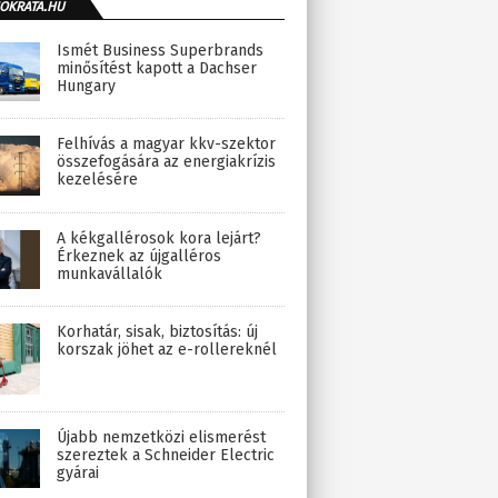
OKRATA.HU
Ismét Business Superbrands
minősítést kapott a Dachser
Hungary
Felhívás a magyar kkv-szektor
összefogására az energiakrízis
kezelésére
A kékgallérosok kora lejárt?
Érkeznek az újgalléros
munkavállalók
Korhatár, sisak, biztosítás: új
korszak jöhet az e-rollereknél
Újabb nemzetközi elismerést
szereztek a Schneider Electric
gyárai