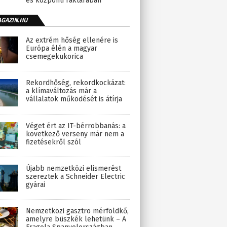
és központi raktárában
AGAZIN.HU
Az extrém hőség ellenére is
Európa élén a magyar
csemegekukorica
Rekordhőség, rekordkockázat:
a klímaváltozás már a
vállalatok működését is átírja
Véget ért az IT-bérrobbanás: a
következő verseny már nem a
fizetésekről szól
Újabb nemzetközi elismerést
szereztek a Schneider Electric
gyárai
Nemzetközi gasztro mérföldkő,
amelyre büszkék lehetünk – A