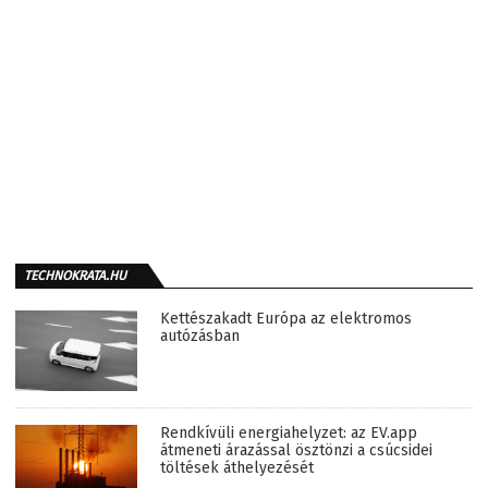
TECHNOKRATA.HU
Kettészakadt Európa az elektromos
autózásban
Rendkívüli energiahelyzet: az EV.app
átmeneti árazással ösztönzi a csúcsidei
töltések áthelyezését