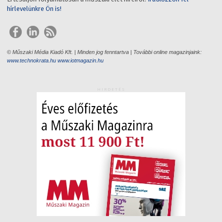
hírlevelünkre Ön is!
© Műszaki Média Kiadó Kft. | Minden jog fenntartva | További online magazinjaink:
www.technokrata.hu
www.iotmagazin.hu
HIRDETÉS