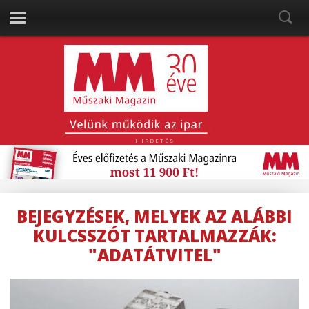
HIRDETÉS
BEJEGYZÉSEK, MELYEK AZ ALÁBBI
KULCSSZÓT TARTALMAZZÁK:
"ADATÁTVITEL"