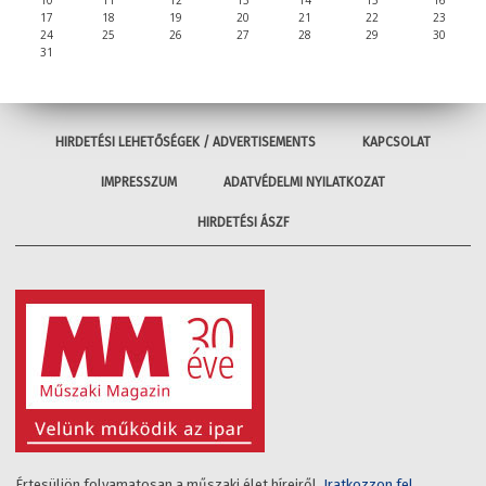
17
18
19
20
21
22
23
24
25
26
27
28
29
30
31
HIRDETÉSI LEHETŐSÉGEK / ADVERTISEMENTS
KAPCSOLAT
IMPRESSZUM
ADATVÉDELMI NYILATKOZAT
HIRDETÉSI ÁSZF
Értesüljön folyamatosan a műszaki élet híreiről.
Iratkozzon fel