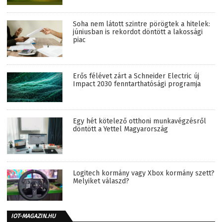
Soha nem látott szintre pörögtek a hitelek:
júniusban is rekordot döntött a lakossági
piac
Erős félévet zárt a Schneider Electric új
Impact 2030 fenntarthatósági programja
Egy hét kötelező otthoni munkavégzésről
döntött a Yettel Magyarország
Logitech kormány vagy Xbox kormány szett?
Melyiket válaszd?
IOT-MAGAZIN.HU