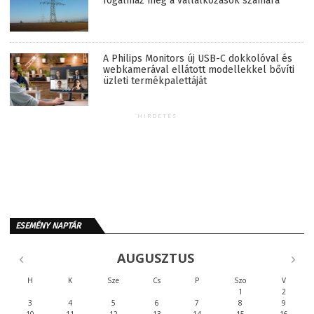
fogalmaz meg a vállalkozások számára
A Philips Monitors új USB-C dokkolóval és
webkamerával ellátott modellekkel bővíti
üzleti termékpalettáját
HIRDETÉS
ESEMÉNY NAPTÁR
AUGUSZTUS
H
K
Sze
Cs
P
Szo
V
1
2
3
4
5
6
7
8
9
10
11
12
13
14
15
16