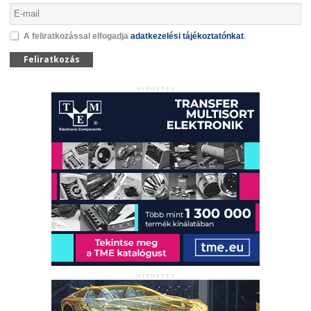
A feliratkozással elfogadja
adatkezelési tájékoztatónkat
.
Feliratkozás
HIRDETÉS
HIRDETÉS