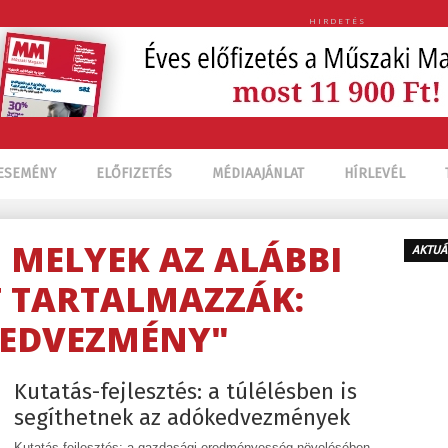
HIRDETÉS
ESEMÉNY
ELŐFIZETÉS
MÉDIAAJÁNLAT
HÍRLEVÉL
, MELYEK AZ ALÁBBI
AKTUÁ
 TARTALMAZZÁK:
EDVEZMÉNY"
Kutatás-fejlesztés: a túlélésben is
segíthetnek az adókedvezmények
Kutatás-fejlesztés: a gazdasági eredményesség növelésében,