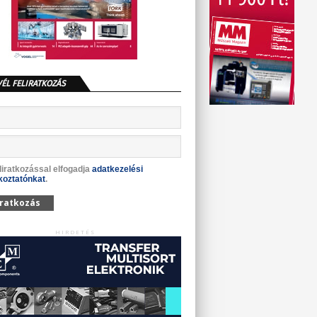
VÉL FELIRATKOZÁS
liratkozással elfogadja
adatkezelési
koztatónkat
.
iratkozás
HIRDETÉS