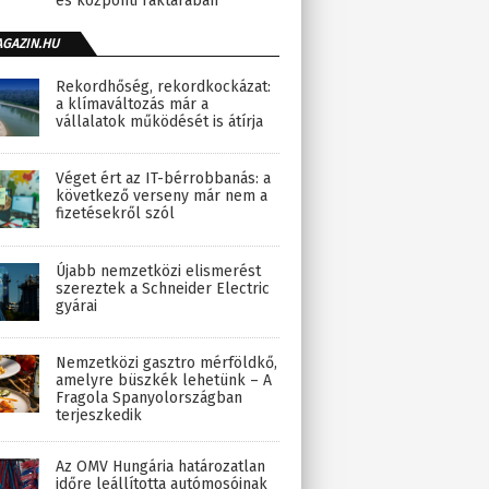
és központi raktárában
AGAZIN.HU
Rekordhőség, rekordkockázat:
a klímaváltozás már a
vállalatok működését is átírja
Véget ért az IT-bérrobbanás: a
következő verseny már nem a
fizetésekről szól
Újabb nemzetközi elismerést
szereztek a Schneider Electric
gyárai
Nemzetközi gasztro mérföldkő,
amelyre büszkék lehetünk – A
Fragola Spanyolországban
terjeszkedik
Az OMV Hungária határozatlan
időre leállította autómosóinak