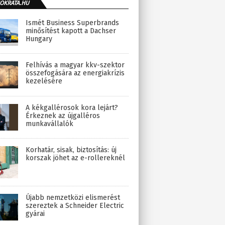
OKRATA.HU
Ismét Business Superbrands
minősítést kapott a Dachser
Hungary
Felhívás a magyar kkv-szektor
összefogására az energiakrízis
kezelésére
A kékgallérosok kora lejárt?
Érkeznek az újgalléros
munkavállalók
Korhatár, sisak, biztosítás: új
korszak jöhet az e-rollereknél
Újabb nemzetközi elismerést
szereztek a Schneider Electric
gyárai