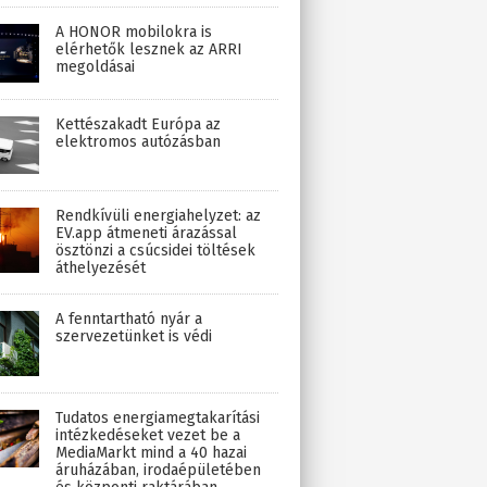
A HONOR mobilokra is
elérhetők lesznek az ARRI
megoldásai
Kettészakadt Európa az
elektromos autózásban
Rendkívüli energiahelyzet: az
EV.app átmeneti árazással
ösztönzi a csúcsidei töltések
áthelyezését
A fenntartható nyár a
szervezetünket is védi
Tudatos energiamegtakarítási
intézkedéseket vezet be a
MediaMarkt mind a 40 hazai
áruházában, irodaépületében