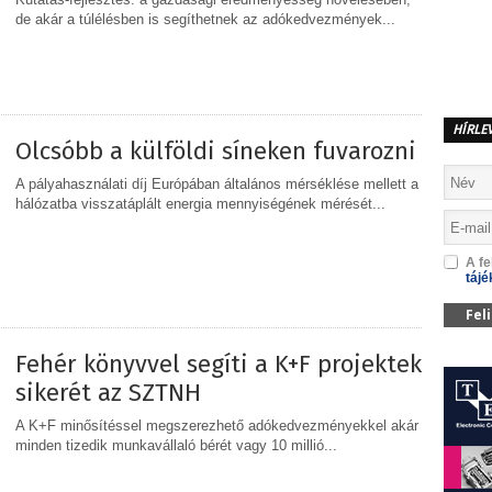
de akár a túlélésben is segíthetnek az adókedvezmények...
MEGOSZTÁS
HÍRLE
Olcsóbb a külföldi síneken fuvarozni
A pályahasználati díj Európában általános mérséklése mellett a
hálózatba visszatáplált energia mennyiségének mérését...
A fe
MEGOSZTÁS
tájé
Fel
Fehér könyvvel segíti a K+F projektek
sikerét az SZTNH
A K+F minősítéssel megszerezhető adókedvezményekkel akár
minden tizedik munkavállaló bérét vagy 10 millió...