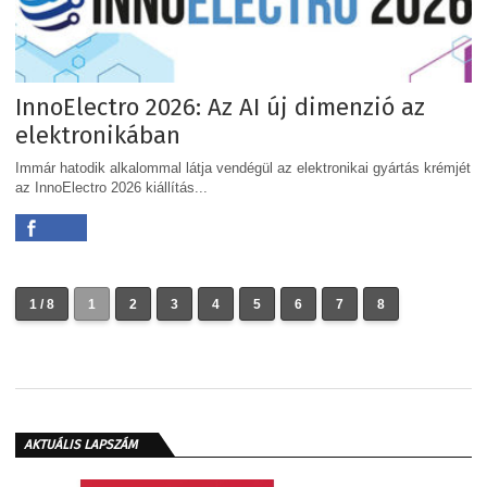
InnoElectro 2026: Az AI új dimenzió az
elektronikában
Immár hatodik alkalommal látja vendégül az elektronikai gyártás krémjét
az InnoElectro 2026 kiállítás...
1 / 8
1
2
3
4
5
6
7
8
AKTUÁLIS LAPSZÁM