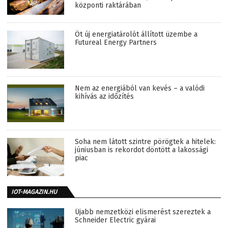
központi raktárában
Öt új energiatárolót állított üzembe a
Futureal Energy Partners
Nem az energiából van kevés – a valódi
kihívás az időzítés
Soha nem látott szintre pörögtek a hitelek:
júniusban is rekordot döntött a lakossági
piac
IOT-MAGAZIN.HU
Újabb nemzetközi elismerést szereztek a
Schneider Electric gyárai