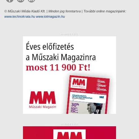
© Műszaki Média Kiadó Kft. | Minden jog fenntartva | További online magazinjaink:
www.technokrata.hu
www.iotmagazin.hu
HIRDETÉS
HIRDETÉS