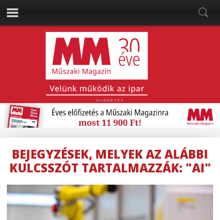
HIRDETÉS
BEJEGYZÉSEK, MELYEK AZ ALÁBBI
KULCSSZÓT TARTALMAZZÁK: "AI"