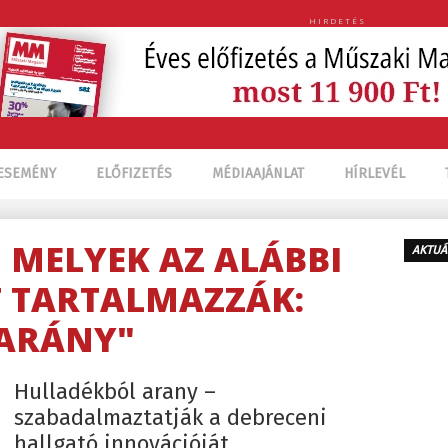
HIRDETÉS
ESEMÉNY
ELŐFIZETÉS
MÉDIAAJÁNLAT
HÍRLEVÉL
, MELYEK AZ ALÁBBI
AKTUÁ
 TARTALMAZZÁK:
ARÁNY"
Hulladékból arany –
szabadalmaztatják a debreceni
hallgató innovációját