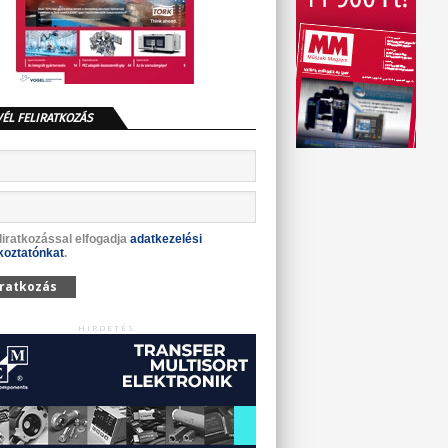
VÉL FELIRATKOZÁS
liratkozással elfogadja
adatkezelési
koztatónkat
.
iratkozás
HIRDETÉS