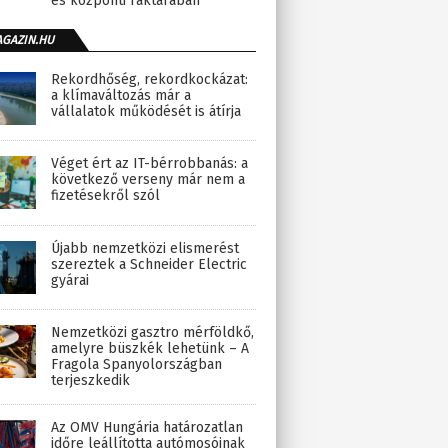
és központi raktárában
AGAZIN.HU
Rekordhőség, rekordkockázat:
a klímaváltozás már a
vállalatok működését is átírja
Véget ért az IT-bérrobbanás: a
következő verseny már nem a
fizetésekről szól
Újabb nemzetközi elismerést
szereztek a Schneider Electric
gyárai
Nemzetközi gasztro mérföldkő,
amelyre büszkék lehetünk – A
Fragola Spanyolországban
terjeszkedik
Az OMV Hungária határozatlan
időre leállította autómosóinak