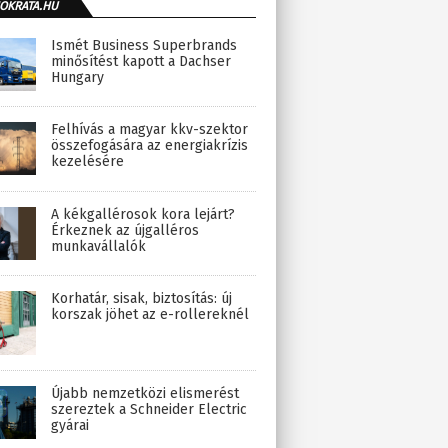
OKRATA.HU
Ismét Business Superbrands
minősítést kapott a Dachser
Hungary
Felhívás a magyar kkv-szektor
összefogására az energiakrízis
kezelésére
A kékgallérosok kora lejárt?
Érkeznek az újgalléros
munkavállalók
Korhatár, sisak, biztosítás: új
korszak jöhet az e-rollereknél
Újabb nemzetközi elismerést
szereztek a Schneider Electric
gyárai