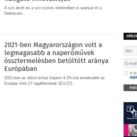
A szó átvitt és a szó szoros értelmében is aranyat ér a
Debreceni...
MEGOSZTÁS
HÍRLE
2021-ben Magyarországon volt a
legmagasabb a naperőművek
össztermelésben betöltött aránya
Európában
A fe
tájé
2021-ben az előző évhez képest 4,3%-kal emelkedett az
Európai Unió 27 tagállamának (EU-27)...
Fel
MEGOSZTÁS