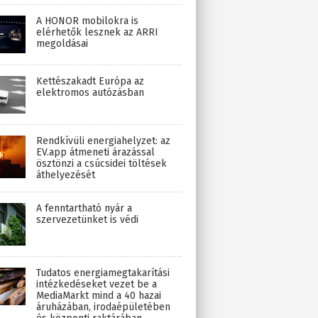
A HONOR mobilokra is
elérhetők lesznek az ARRI
megoldásai
Kettészakadt Európa az
elektromos autózásban
Rendkívüli energiahelyzet: az
EV.app átmeneti árazással
ösztönzi a csúcsidei töltések
áthelyezését
A fenntartható nyár a
szervezetünket is védi
Tudatos energiamegtakarítási
intézkedéseket vezet be a
MediaMarkt mind a 40 hazai
áruházában, irodaépületében