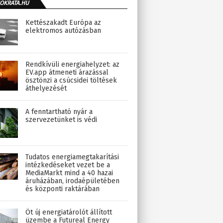
OKRATA.HU
Kettészakadt Európa az
elektromos autózásban
Rendkívüli energiahelyzet: az
EV.app átmeneti árazással
ösztönzi a csúcsidei töltések
áthelyezését
A fenntartható nyár a
szervezetünket is védi
Tudatos energiamegtakarítási
intézkedéseket vezet be a
MediaMarkt mind a 40 hazai
áruházában, irodaépületében
és központi raktárában
Öt új energiatárolót állított
üzembe a Futureal Energy