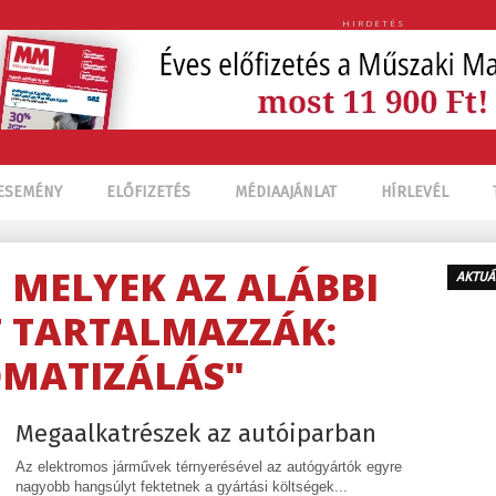
HIRDETÉS
ESEMÉNY
ELŐFIZETÉS
MÉDIAAJÁNLAT
HÍRLEVÉL
, MELYEK AZ ALÁBBI
AKTUÁ
 TARTALMAZZÁK:
MATIZÁLÁS"
Megaalkatrészek az autóiparban
Az elektromos járművek térnyerésével az autógyártók egyre
nagyobb hangsúlyt fektetnek a gyártási költségek...