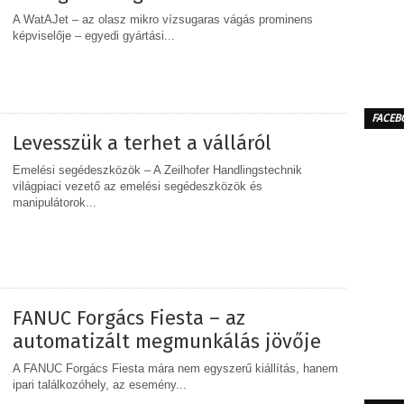
A WatAJet – az olasz mikro vízsugaras vágás prominens
képviselője – egyedi gyártási...
MEGOSZTÁS
FACEB
Levesszük a terhet a válláról
Emelési segédeszközök – A Zeilhofer Handlingstechnik
világpiaci vezető az emelési segédeszközök és
manipulátorok...
MEGOSZTÁS
FANUC Forgács Fiesta – az
automatizált megmunkálás jövője
A FANUC Forgács Fiesta mára nem egyszerű kiállítás, hanem
ipari találkozóhely, az esemény...