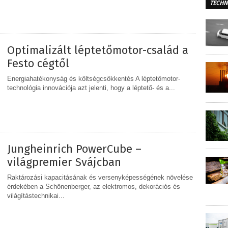
TECHN
MEGOSZTÁS
Optimalizált léptetőmotor-család a
Festo cégtől
Energiahatékonyság és költségcsökkentés A léptetőmotor-
technológia innovációja azt jelenti, hogy a léptető- és a...
MEGOSZTÁS
Jungheinrich PowerCube –
világpremier Svájcban
Raktározási kapacitásának és versenyképességének növelése
érdekében a Schönenberger, az elektromos, dekorációs és
világítástechnikai...
MEGOSZTÁS