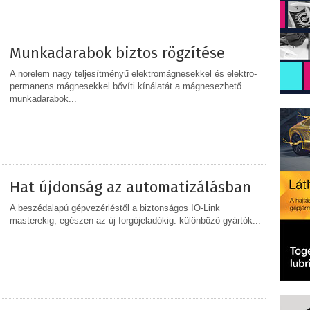
MEGOSZTÁS
Munkadarabok biztos rögzítése
A norelem nagy teljesítményű elektromágnesekkel és elektro-
permanens mágnesekkel bővíti kínálatát a mágnesezhető
munkadarabok...
MEGOSZTÁS
Hat újdonság az automatizálásban
A beszédalapú gépvezérléstől a biztonságos IO-Link
masterekig, egészen az új forgójeladókig: különböző gyártók...
MEGOSZTÁS