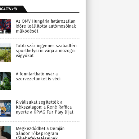
AGAZIN.HU
Az OMV Hungária határozatlan
időre leállította autómosóinak
működését
Több száz ingyenes szabadtéri
sporthelyszín várja a mozogni
vágyókat
A fenntartható nyár a
szervezetünket is védi
Riválisukat segítették a
Kékszalagon: a René Raffica
nyerte a KPMG Fair Play Díjat
Megkezdődhet a Demján
Sándor Tőkeprogram
tőkebefektetéseinek