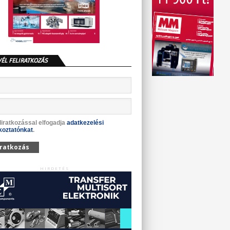
VÉL FELIRATKOZÁS
liratkozással elfogadja
adatkezelési
koztatónkat
.
iratkozás
HIRDETÉS