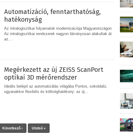
Automatizáció, fenntarthatóság,
hatékonyság
Az intralogisztikai folyamatok modernizációja Magyarországon
Az intralogisztikai rendszerek nagyon látványosan alakultak át
az...
MEGOSZTÁS
Megérkezett az új ZEISS ScanPort
optikai 3D mérőrendszer
Ideális belépő az automatizálás világába Pontos, sokoldalú,
ugyanakkor flexibilis és költséghatékony: az új...
MEGOSZTÁS
Következő ›
Utolsó »