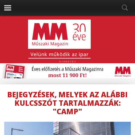
HIRDETÉS
BEJEGYZÉSEK, MELYEK AZ ALÁBBI
KULCSSZÓT TARTALMAZZÁK:
"CAMP"