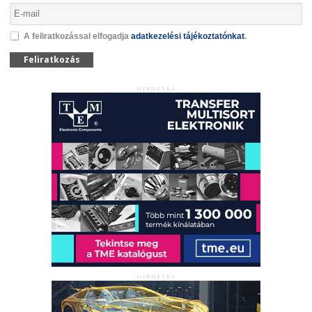
A feliratkozással elfogadja
adatkezelési tájékoztatónkat
.
Feliratkozás
HIRDETÉS
HIRDETÉS