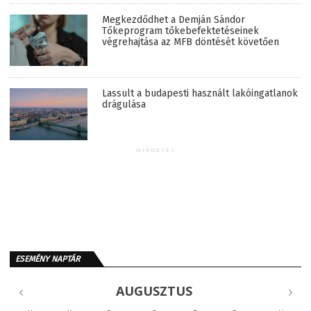
Megkezdődhet a Demján Sándor
Tőkeprogram tőkebefektetéseinek
végrehajtása az MFB döntését követően
Lassult a budapesti használt lakóingatlanok
drágulása
HIRDETÉS
ESEMÉNY NAPTÁR
AUGUSZTUS