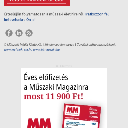
Értesüljön folyamatosan a műszaki élet híreiről.
Iratkozzon fel
hírlevelünkre Ön is!
© Műszaki Média Kiadó Kft. | Minden jog fenntartva | További online magazinjaink:
www.technokrata.hu
www.iotmagazin.hu
HIRDETÉS