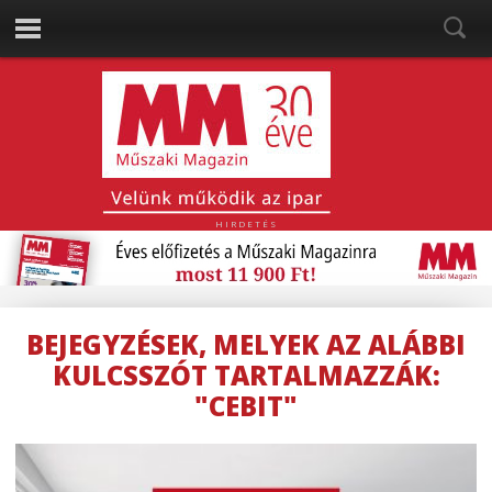
HIRDETÉS
BEJEGYZÉSEK, MELYEK AZ ALÁBBI
KULCSSZÓT TARTALMAZZÁK:
"CEBIT"