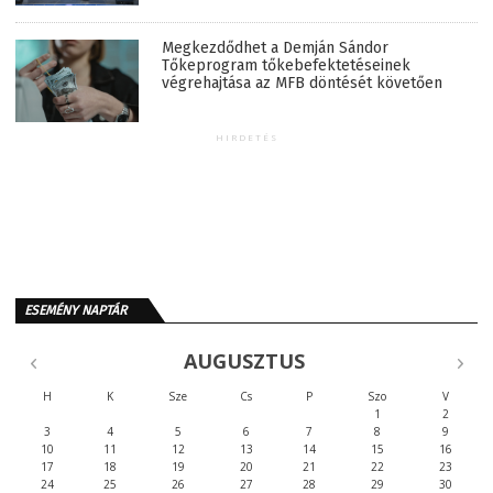
Megkezdődhet a Demján Sándor
Tőkeprogram tőkebefektetéseinek
végrehajtása az MFB döntését követően
HIRDETÉS
ESEMÉNY NAPTÁR
AUGUSZTUS
H
K
Sze
Cs
P
Szo
V
1
2
3
4
5
6
7
8
9
10
11
12
13
14
15
16
17
18
19
20
21
22
23
24
25
26
27
28
29
30