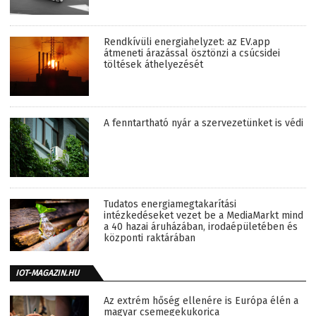
Rendkívüli energiahelyzet: az EV.app
átmeneti árazással ösztönzi a csúcsidei
töltések áthelyezését
A fenntartható nyár a szervezetünket is védi
Tudatos energiamegtakarítási
intézkedéseket vezet be a MediaMarkt mind
a 40 hazai áruházában, irodaépületében és
központi raktárában
IOT-MAGAZIN.HU
Az extrém hőség ellenére is Európa élén a
magyar csemegekukorica