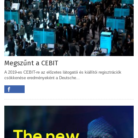
Megszűnt a CEBIT
A 2019-es CEBIT-re az előzetes látogatói és kiállítói regisztrációk
csökkenése eredményeként a Deutsche...