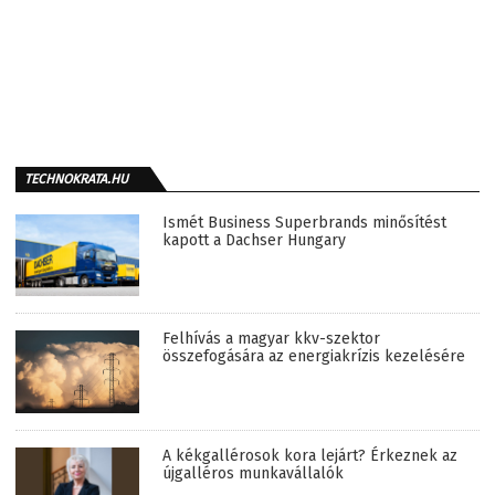
TECHNOKRATA.HU
Ismét Business Superbrands minősítést
kapott a Dachser Hungary
Felhívás a magyar kkv-szektor
összefogására az energiakrízis kezelésére
A kékgallérosok kora lejárt? Érkeznek az
újgalléros munkavállalók