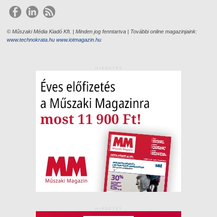
© Műszaki Média Kiadó Kft. | Minden jog fenntartva | További online magazinjaink:
www.technokrata.hu
www.iotmagazin.hu
HIRDETÉS
HIRDETÉS