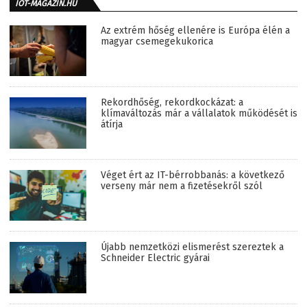
IOT-MAGAZIN.HU
Az extrém hőség ellenére is Európa élén a
magyar csemegekukorica
Rekordhőség, rekordkockázat: a
klímaváltozás már a vállalatok működését is
átírja
Véget ért az IT-bérrobbanás: a következő
verseny már nem a fizetésekről szól
Újabb nemzetközi elismerést szereztek a
Schneider Electric gyárai