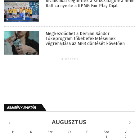
Riválisukat segítették a Kékszalagon: a René
Raffica nyerte a KPMG Fair Play Díjat
Megkezdődhet a Demján Sándor
Tőkeprogram tőkebefektetéseinek
végrehajtása az MFB döntését követően
HIRDETÉS
ESEMÉNY NAPTÁR
AUGUSZTUS
H
K
Sze
Cs
P
Szo
V
1
2