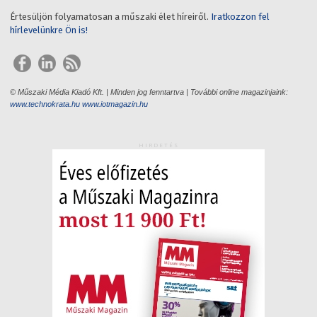
Értesüljön folyamatosan a műszaki élet híreiről.
Iratkozzon fel
hírlevelünkre Ön is!
© Műszaki Média Kiadó Kft. | Minden jog fenntartva | További online magazinjaink:
www.technokrata.hu
www.iotmagazin.hu
HIRDETÉS