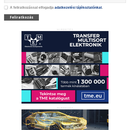
A feliratkozással elfogadja
adatkezelési tájékoztatónkat
.
Feliratkozás
HIRDETÉS
HIRDETÉS