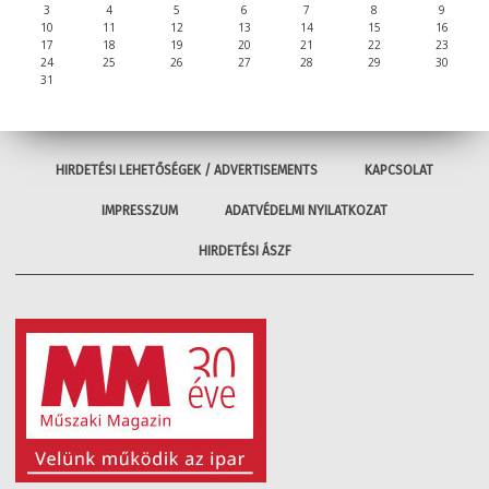
3
4
5
6
7
8
9
10
11
12
13
14
15
16
17
18
19
20
21
22
23
24
25
26
27
28
29
30
31
HIRDETÉSI LEHETŐSÉGEK / ADVERTISEMENTS
KAPCSOLAT
IMPRESSZUM
ADATVÉDELMI NYILATKOZAT
HIRDETÉSI ÁSZF