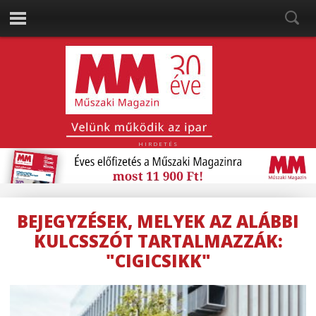
HIRDETÉS
BEJEGYZÉSEK, MELYEK AZ ALÁBBI
KULCSSZÓT TARTALMAZZÁK:
"CIGICSIKK"