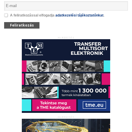
A feliratkozással elfogadja
adatkezelési tájékoztatónkat
.
Feliratkozás
HIRDETÉS
HIRDETÉS