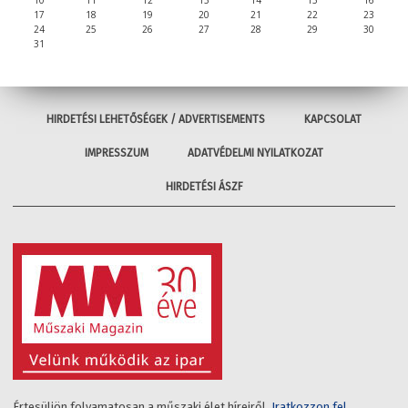
17
18
19
20
21
22
23
24
25
26
27
28
29
30
31
HIRDETÉSI LEHETŐSÉGEK / ADVERTISEMENTS
KAPCSOLAT
IMPRESSZUM
ADATVÉDELMI NYILATKOZAT
HIRDETÉSI ÁSZF
Értesüljön folyamatosan a műszaki élet híreiről.
Iratkozzon fel