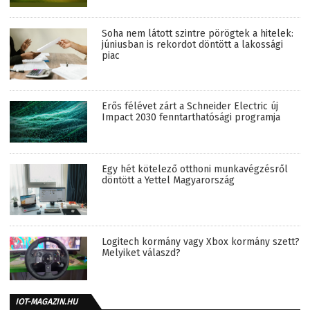
Soha nem látott szintre pörögtek a hitelek:
júniusban is rekordot döntött a lakossági
piac
Erős félévet zárt a Schneider Electric új
Impact 2030 fenntarthatósági programja
Egy hét kötelező otthoni munkavégzésről
döntött a Yettel Magyarország
Logitech kormány vagy Xbox kormány szett?
Melyiket válaszd?
IOT-MAGAZIN.HU