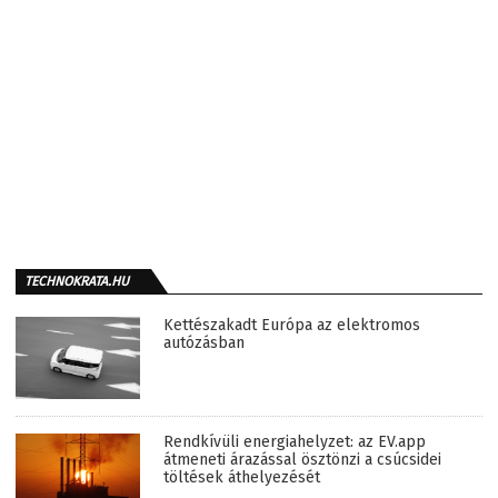
TECHNOKRATA.HU
Kettészakadt Európa az elektromos
autózásban
Rendkívüli energiahelyzet: az EV.app
átmeneti árazással ösztönzi a csúcsidei
töltések áthelyezését