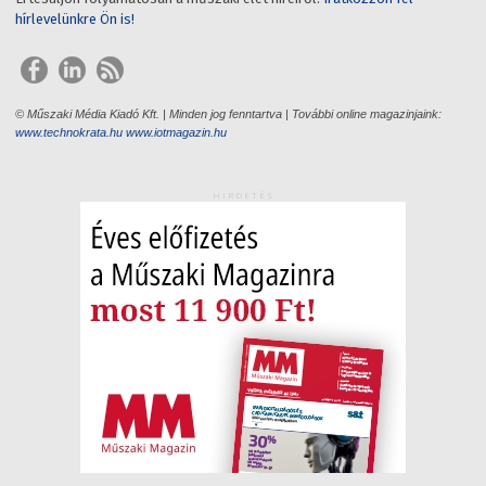
hírlevelünkre Ön is!
© Műszaki Média Kiadó Kft. | Minden jog fenntartva | További online magazinjaink:
www.technokrata.hu
www.iotmagazin.hu
HIRDETÉS