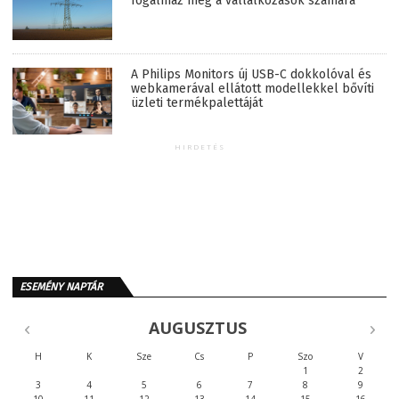
fogalmaz meg a vállalkozások számára
A Philips Monitors új USB-C dokkolóval és
webkamerával ellátott modellekkel bővíti
üzleti termékpalettáját
HIRDETÉS
ESEMÉNY NAPTÁR
AUGUSZTUS
H
K
Sze
Cs
P
Szo
V
1
2
3
4
5
6
7
8
9
10
11
12
13
14
15
16