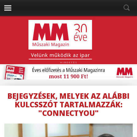
HIRDETÉS
BEJEGYZÉSEK, MELYEK AZ ALÁBBI
KULCSSZÓT TARTALMAZZÁK:
"CONNECTYOU"