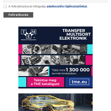
A feliratkozással elfogadja
adatkezelési tájékoztatónkat
.
Feliratkozás
HIRDETÉS
HIRDETÉS