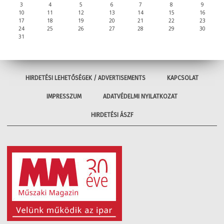
3
4
5
6
7
8
9
10
11
12
13
14
15
16
17
18
19
20
21
22
23
24
25
26
27
28
29
30
31
HIRDETÉSI LEHETŐSÉGEK / ADVERTISEMENTS
KAPCSOLAT
IMPRESSZUM
ADATVÉDELMI NYILATKOZAT
HIRDETÉSI ÁSZF