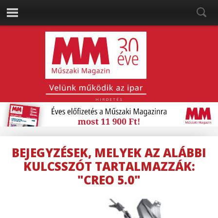
HIRDETÉS
BEJEGYZÉSEK, MELYEK AZ ALÁBBI
KULCSSZÓT TARTALMAZZÁK:
"CREO 5.0"