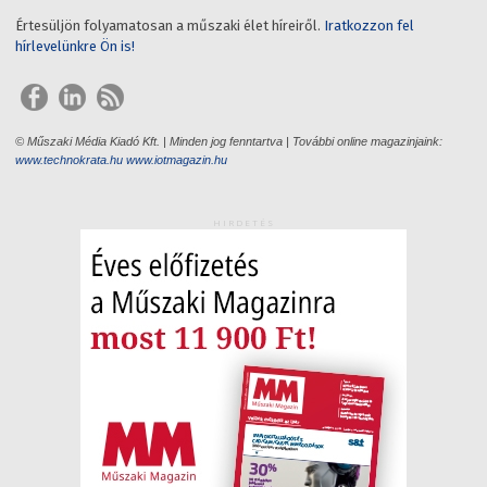
Értesüljön folyamatosan a műszaki élet híreiről.
Iratkozzon fel
hírlevelünkre Ön is!
© Műszaki Média Kiadó Kft. | Minden jog fenntartva | További online magazinjaink:
www.technokrata.hu
www.iotmagazin.hu
HIRDETÉS