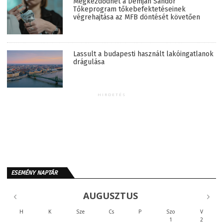
Megkezdődhet a Demján Sándor
Tőkeprogram tőkebefektetéseinek
végrehajtása az MFB döntését követően
Lassult a budapesti használt lakóingatlanok
drágulása
HIRDETÉS
ESEMÉNY NAPTÁR
AUGUSZTUS
H
K
Sze
Cs
P
Szo
V
1
2