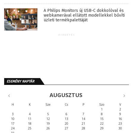
A Philips Monitors új USB-C dokkolóval és
webkamerával ellátott modellekkel bővíti
üzleti termékpalettáját
HIRDETÉS
ESEMÉNY NAPTÁR
AUGUSZTUS
H
K
Sze
Cs
P
Szo
V
1
2
3
4
5
6
7
8
9
10
11
12
13
14
15
16
17
18
19
20
21
22
23
24
25
26
27
28
29
30