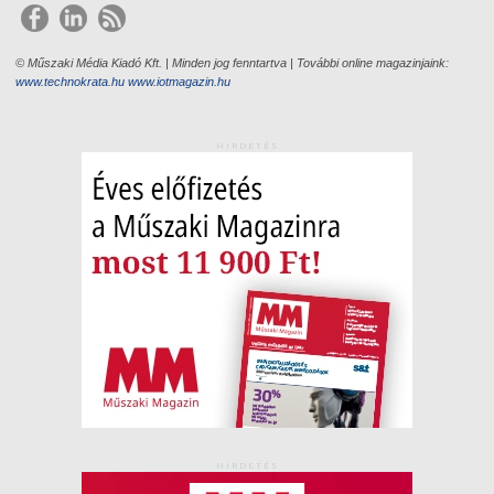
© Műszaki Média Kiadó Kft. | Minden jog fenntartva | További online magazinjaink:
www.technokrata.hu
www.iotmagazin.hu
HIRDETÉS
HIRDETÉS