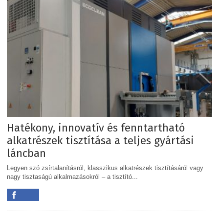
Hatékony, innovatív és fenntartható
alkatrészek tisztítása a teljes gyártási
láncban
Legyen szó zsírtalanításról, klasszikus alkatrészek tisztításáról vagy
nagy tisztaságú alkalmazásokról – a tisztító...