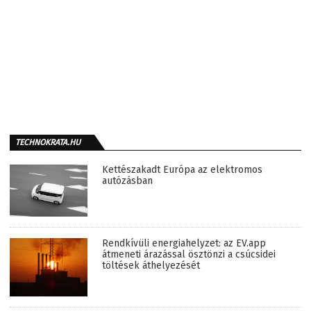
TECHNOKRATA.HU
Kettészakadt Európa az elektromos
autózásban
Rendkívüli energiahelyzet: az EV.app
átmeneti árazással ösztönzi a csúcsidei
töltések áthelyezését