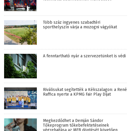
Több száz ingyenes szabadtéri
sporthelyszín várja a mozogni vágyókat
A fenntartható nyár a szervezetünket is védi
Riválisukat segítették a Kékszalagon: a René
Raffica nyerte a KPMG Fair Play Díjat
Megkezdődhet a Demján Sándor
Tőkeprogram tőkebefektetéseinek
végrehajtása az MFB döntését követően