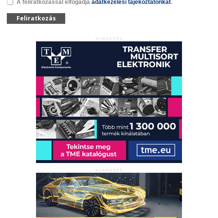
A feliratkozással elfogadja
adatkezelési tájékoztatónkat
.
Feliratkozás
HIRDETÉS
HIRDETÉS