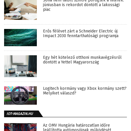
Soha nem látott szintre pörögtek a hitelek:
júniusban is rekordot döntött a lakossági
piac
Erős félévet zárt a Schneider Electric új
Impact 2030 fenntarthatósági programja
Egy hét kötelező otthoni munkavégzésről
döntött a Yettel Magyarország
Logitech kormány vagy Xbox kormány szett?
Melyiket válaszd?
IOT-MAGAZIN.HU
Az OMV Hungária határozatlan időre
leállította autómosóinak működését