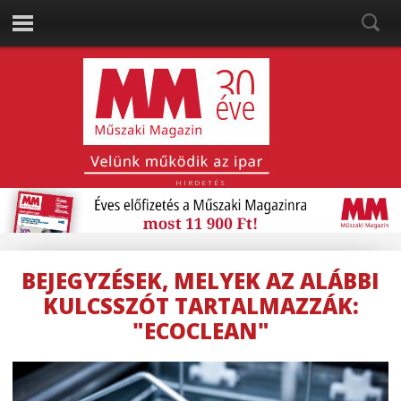
HIRDETÉS
BEJEGYZÉSEK, MELYEK AZ ALÁBBI
KULCSSZÓT TARTALMAZZÁK:
"ECOCLEAN"