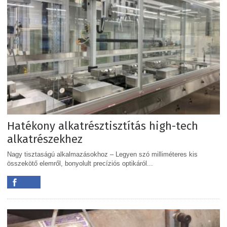
Hatékony alkatrésztisztítás high-tech
alkatrészekhez
Nagy tisztaságú alkalmazásokhoz – Legyen szó milliméteres kis
összekötő elemről, bonyolult precíziós optikáról...