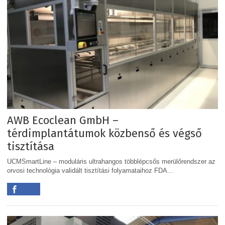
AWB Ecoclean GmbH –
térdimplantátumok közbenső és végső
tisztítása
UCMSmartLine – moduláris ultrahangos többlépcsős merülőrendszer az
orvosi technológia validált tisztítási folyamataihoz FDA...