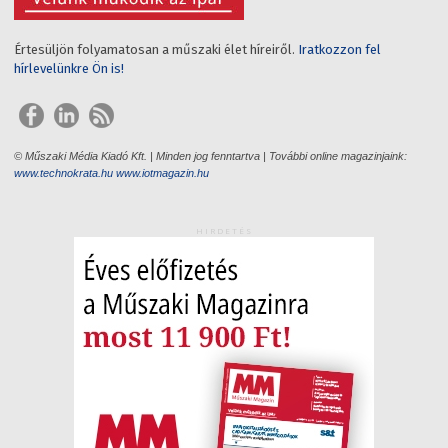
Értesüljön folyamatosan a műszaki élet híreiről.
Iratkozzon fel
hírlevelünkre Ön is!
© Műszaki Média Kiadó Kft. | Minden jog fenntartva | További online magazinjaink:
www.technokrata.hu
www.iotmagazin.hu
HIRDETÉS