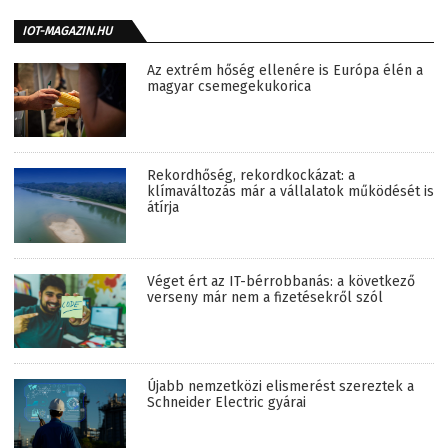
IOT-MAGAZIN.HU
Az extrém hőség ellenére is Európa élén a
magyar csemegekukorica
Rekordhőség, rekordkockázat: a
klímaváltozás már a vállalatok működését is
átírja
Véget ért az IT-bérrobbanás: a következő
verseny már nem a fizetésekről szól
Újabb nemzetközi elismerést szereztek a
Schneider Electric gyárai