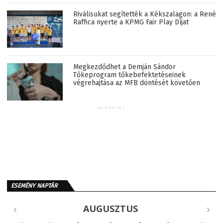
Riválisukat segítették a Kékszalagon: a René
Raffica nyerte a KPMG Fair Play Díjat
Megkezdődhet a Demján Sándor
Tőkeprogram tőkebefektetéseinek
végrehajtása az MFB döntését követően
HIRDETÉS
ESEMÉNY NAPTÁR
AUGUSZTUS