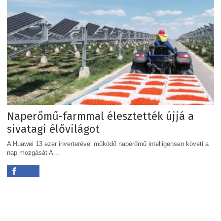
Naperőmű-farmmal élesztették újjá a
sivatagi élővilágot
A Huawei 13 ezer inverterével működő naperőmű intelligensen követi a
nap mozgását A...