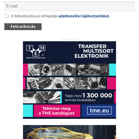
A feliratkozással elfogadja
adatkezelési tájékoztatónkat
.
Feliratkozás
HIRDETÉS
HIRDETÉS