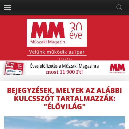
HIRDETÉS
BEJEGYZÉSEK, MELYEK AZ ALÁBBI
KULCSSZÓT TARTALMAZZÁK:
"ÉLŐVILÁG"