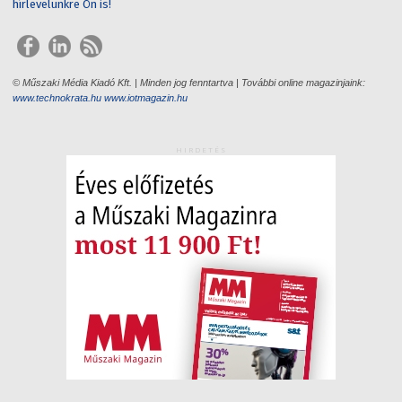
hírlevelünkre Ön is!
© Műszaki Média Kiadó Kft. | Minden jog fenntartva | További online magazinjaink:
www.technokrata.hu
www.iotmagazin.hu
HIRDETÉS