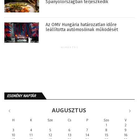
Spanyolországban terjeszkedik
Az OMV Hungária határozatlan időre
leállította autómosóinak működését
HIRDETÉS
ESEMÉNY NAPTÁR
AUGUSZTUS
H
K
Sze
Cs
P
Szo
V
1
2
3
4
5
6
7
8
9
10
11
12
13
14
15
16