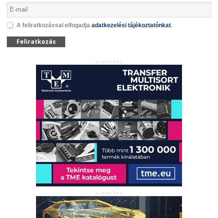
A feliratkozással elfogadja
adatkezelési tájékoztatónkat
.
Feliratkozás
HIRDETÉS
HIRDETÉS