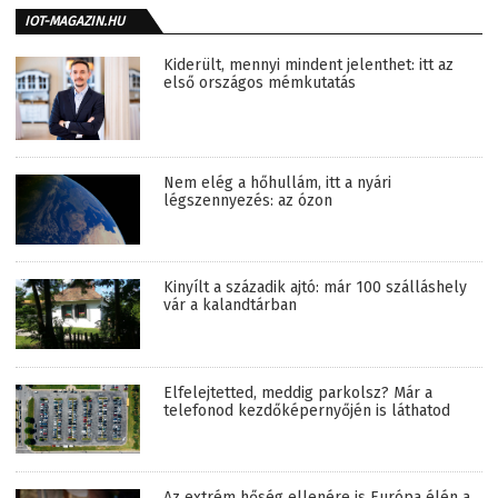
IOT-MAGAZIN.HU
Kiderült, mennyi mindent jelenthet: itt az
első országos mémkutatás
Nem elég a hőhullám, itt a nyári
légszennyezés: az ózon
Kinyílt a századik ajtó: már 100 szálláshely
vár a kalandtárban
Elfelejtetted, meddig parkolsz? Már a
telefonod kezdőképernyőjén is láthatod
Az extrém hőség ellenére is Európa élén a