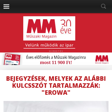
HIRDETÉS
BEJEGYZÉSEK, MELYEK AZ ALÁBBI
KULCSSZÓT TARTALMAZZÁK:
"EROWA"