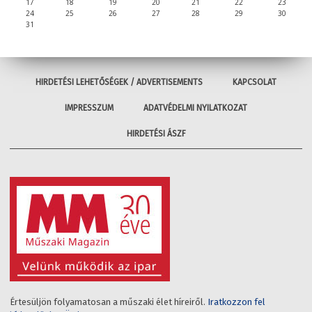
17
18
19
20
21
22
23
24
25
26
27
28
29
30
31
HIRDETÉSI LEHETŐSÉGEK / ADVERTISEMENTS
KAPCSOLAT
IMPRESSZUM
ADATVÉDELMI NYILATKOZAT
HIRDETÉSI ÁSZF
Értesüljön folyamatosan a műszaki élet híreiről.
Iratkozzon fel