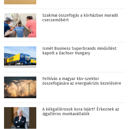
Szakmai összefogás a kórházban maradó
csecsemőkért
Ismét Business Superbrands minősítést
kapott a Dachser Hungary
Felhívás a magyar kkv-szektor
összefogására az energiakrízis kezelésére
A kékgallérosok kora lejárt? Érkeznek az
újgalléros munkavállalók