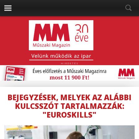
HIRDETÉS
BEJEGYZÉSEK, MELYEK AZ ALÁBBI
KULCSSZÓT TARTALMAZZÁK:
"EUROSKILLS"