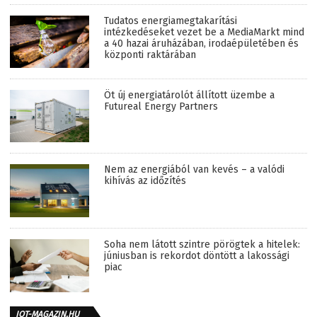
Tudatos energiamegtakarítási
intézkedéseket vezet be a MediaMarkt mind
a 40 hazai áruházában, irodaépületében és
központi raktárában
Öt új energiatárolót állított üzembe a
Futureal Energy Partners
Nem az energiából van kevés – a valódi
kihívás az időzítés
Soha nem látott szintre pörögtek a hitelek:
júniusban is rekordot döntött a lakossági
piac
IOT-MAGAZIN.HU