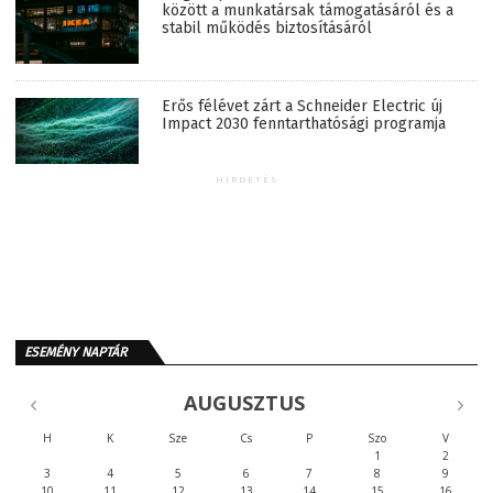
között a munkatársak támogatásáról és a
stabil működés biztosításáról
Erős félévet zárt a Schneider Electric új
Impact 2030 fenntarthatósági programja
HIRDETÉS
ESEMÉNY NAPTÁR
AUGUSZTUS
H
K
Sze
Cs
P
Szo
V
1
2
3
4
5
6
7
8
9
10
11
12
13
14
15
16