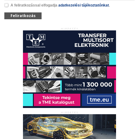
A feliratkozással elfogadja
adatkezelési tájékoztatónkat
.
Feliratkozás
HIRDETÉS
HIRDETÉS