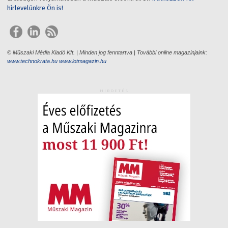
hírlevelünkre Ön is!
© Műszaki Média Kiadó Kft. | Minden jog fenntartva | További online magazinjaink:
www.technokrata.hu
www.iotmagazin.hu
HIRDETÉS