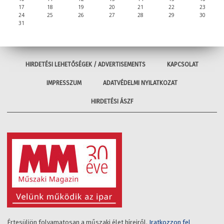
17
18
19
20
21
22
23
24
25
26
27
28
29
30
31
HIRDETÉSI LEHETŐSÉGEK / ADVERTISEMENTS
KAPCSOLAT
IMPRESSZUM
ADATVÉDELMI NYILATKOZAT
HIRDETÉSI ÁSZF
Értesüljön folyamatosan a műszaki élet híreiről.
Iratkozzon fel