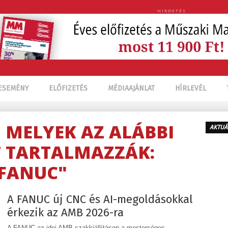
HIRDETÉS
ESEMÉNY
ELŐFIZETÉS
MÉDIAAJÁNLAT
HÍRLEVÉL
, MELYEK AZ ALÁBBI
AKTUÁ
 TARTALMAZZÁK:
FANUC"
A FANUC új CNC és AI-megoldásokkal
érkezik az AMB 2026-ra
A FANUC az idei AMB szakkiállításon a mesterséges