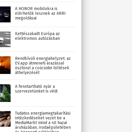
A HONOR mobilokra is
elérhetők lesznek az ARRI
megoldásai
Kettészakadt Európa az
elektromos autózásban
Rendkívüli energiahelyzet: az
EV.app átmeneti árazással
ösztönzi a csúcsidei töltések
áthelyezését
A fenntartható nyár a
szervezetünket is védi
Tudatos energiamegtakarítási
intézkedéseket vezet be a
MediaMarkt mind a 40 hazai
áruházában, irodaépületében