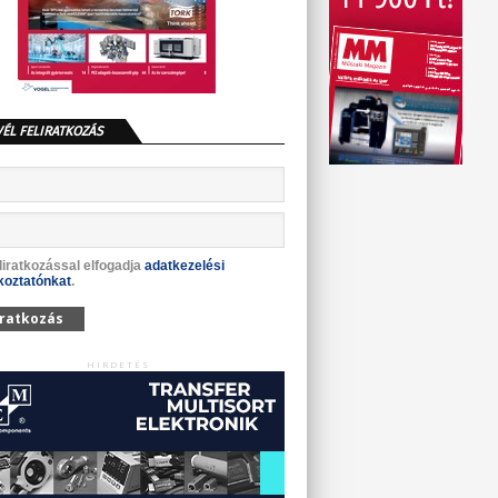
VÉL FELIRATKOZÁS
liratkozással elfogadja
adatkezelési
koztatónkat
.
iratkozás
HIRDETÉS