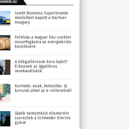
OKRATA.HU
Ismét Business Superbrands
minősítést kapott a Dachser
Hungary
Felhívás a magyar kkv-szektor
összefogására az energiakrízis
kezelésére
A kékgallérosok kora lejárt?
Érkeznek az újgalléros
munkavállalók
Korhatár, sisak, biztosítás: új
korszak jöhet az e-rollereknél
Újabb nemzetközi elismerést
szereztek a Schneider Electric
gyárai