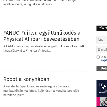
intelligenciára, a digitális ikrekre és...
MEGOSZTÁS
HÍRLE
FANUC–Fujitsu együttműködés a
Physical AI ipari bevezetésében
A FANUC és a Fujitsu stratégiai együttműködésről kezdett
tárgyalásokat a Physical AI ipari...
A fe
tájé
MEGOSZTÁS
Fel
Robot a konyhában
A vendéglátóipar Európa-szerte egyre súlyosabb
munkaerőhiánnyal küzd, különösen a konyhai pozíciók
betöltése jelent...