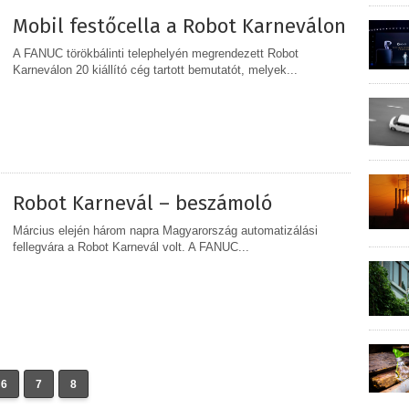
Mobil festőcella a Robot Karneválon
A FANUC törökbálinti telephelyén megrendezett Robot
Karneválon 20 kiállító cég tartott bemutatót, melyek...
MEGOSZTÁS
Robot Karnevál – beszámoló
Március elején három napra Magyarország automatizálási
fellegvára a Robot Karnevál volt. A FANUC...
MEGOSZTÁS
6
7
8