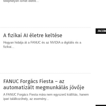
telephelyén ismét életre...
MEGOSZTÁS
FACEB
A fizikai AI életre keltése
Hogyan hidalja át a FANUC és az NVIDIA a digitális és a
fizikai...
MEGOSZTÁS
FANUC Forgács Fiesta – az
automatizált megmunkálás jövője
A FANUC Forgács Fiesta mára nem egyszerű kiállítás, hanem
ipari találkozóhely, az esemény...