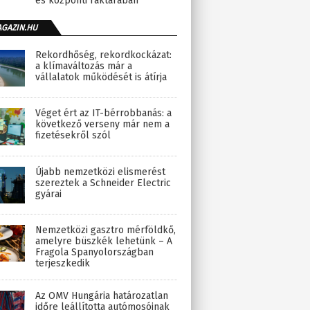
és központi raktárában
AGAZIN.HU
Rekordhőség, rekordkockázat:
a klímaváltozás már a
vállalatok működését is átírja
Véget ért az IT-bérrobbanás: a
következő verseny már nem a
fizetésekről szól
Újabb nemzetközi elismerést
szereztek a Schneider Electric
gyárai
Nemzetközi gasztro mérföldkő,
amelyre büszkék lehetünk – A
Fragola Spanyolországban
terjeszkedik
Az OMV Hungária határozatlan
időre leállította autómosóinak