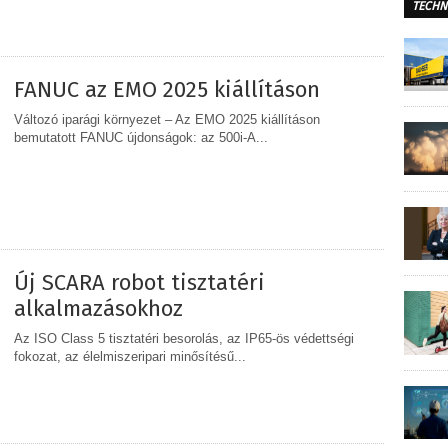
TECHN
MEGOSZTÁS
FANUC az EMO 2025 kiállításon
Változó iparági környezet – Az EMO 2025 kiállításon
bemutatott FANUC újdonságok: az 500i-A...
MEGOSZTÁS
Új SCARA robot tisztatéri
alkalmazásokhoz
Az ISO Class 5 tisztatéri besorolás, az IP65-ös védettségi
fokozat, az élelmiszeripari minősítésű...
MEGOSZTÁS